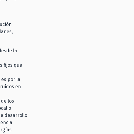
bución
lanes,
desde la
s fijos que
 es por la
truidos en
 de los
ocal o
de desarrollo
iencia
ergías