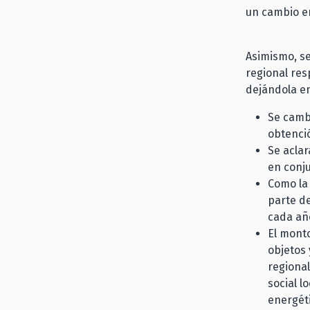
un cambio en
Asimismo, se
regional res
dejándola en
Se camb
obtenci
Se aclar
en conju
Como la 
parte de
cada año
El mont
objetos 
regional
social l
energét