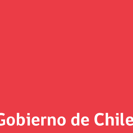
mara despacha a Sala el proyec
as tras las audiencias y conversaciones con los parlamentari
rio de US$2.800 millones para promover el desarrollo de la in
rio especial para productores que se instalen en la región d