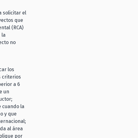
solicitar el
yectos que
ental (RCA)
 la
ecto no
ar los
 criterios
perior a 6
e un
uctor;
e cuando la
do y que
ternacional;
da al área
plique por