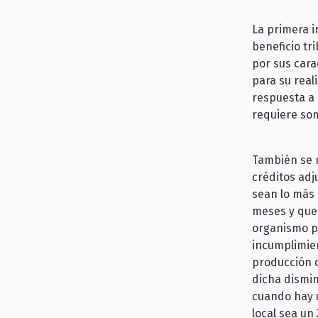
La primera i
beneficio tr
por sus cara
para su real
respuesta a 
requiere so
También se m
créditos adj
sean lo más 
meses y que 
organismo pú
incumplimien
producción d
dicha dismin
cuando hay u
local sea un