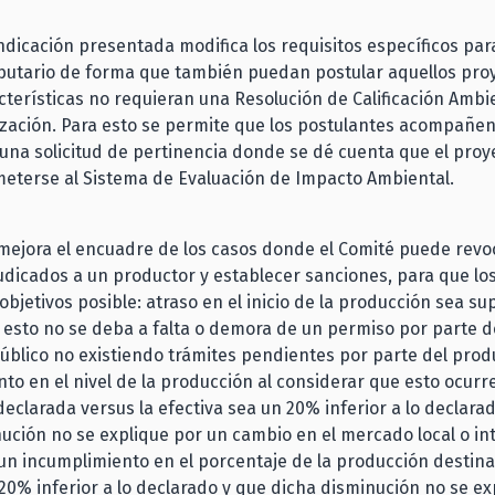
ndicación presentada modifica los requisitos específicos para 
ibutario de forma que también puedan postular aquellos pro
cterísticas no requieran una Resolución de Calificación Ambi
ización. Para esto se permite que los postulantes acompañen
una solicitud de pertinencia donde se dé cuenta que el proy
meterse al Sistema de Evaluación de Impacto Ambiental.
ejora el encuadre de los casos donde el Comité puede revoc
udicados a un productor y establecer sanciones, para que los
objetivos posible: atraso en el inicio de la producción sea su
esto no se deba a falta o demora de un permiso por parte d
blico no existiendo trámites pendientes por parte del prod
to en el nivel de la producción al considerar que esto ocurr
eclarada versus la efectiva sea un 20% inferior a lo declara
ución no se explique por un cambio en el mercado local o in
n incumplimiento en el porcentaje de la producción destina
 20% inferior a lo declarado y que dicha disminución no se ex