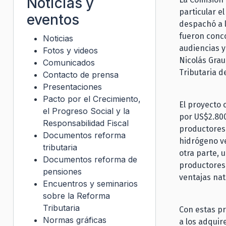
Noticias y
particular e
eventos
despachó a l
fueron conco
Noticias
audiencias y
Fotos y videos
Nicolás Grau
Comunicados
Tributaria d
Contacto de prensa
Presentaciones
Pacto por el Crecimiento,
El proyecto 
el Progreso Social y la
por US$2.800
Responsabilidad Fiscal
productores
Documentos reforma
hidrógeno ve
tributaria
otra parte, 
Documentos reforma de
productores 
pensiones
ventajas nat
Encuentros y seminarios
sobre la Reforma
Tributaria
Con estas p
Normas gráficas
a los adquir