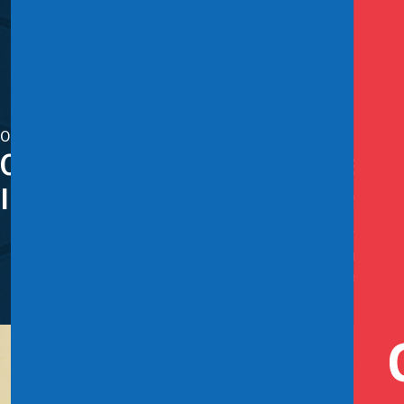
Octubre 7, 2025
Comisión de Hacienda de la Cá
Industria del Hidrógeno Verde
Gobierno presentó tres indicaciones al texto, concordad
La iniciativa establece un beneficio tributario transito
verde y sus derivados. Además, propone un marco tributa