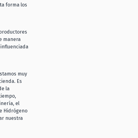
ta forma los
 productores
de manera
 influenciada
 “Estamos muy
cienda. Es
de la
 tiempo,
nería, el
de Hidrógeno
ar nuestra