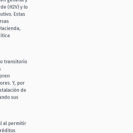
de (H2V) y lo
utivo. Estas
rsas
 Hacienda,
ítica
o transitorio
s
mpren
res. Y, por
stalación de
hando sus
 al permitir
réditos