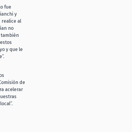
to fue
ianchi y
realice al
ían no
o también
 estos
o y que le
”.
os
 Comisión de
ra acelerar
nuestras
ocal”.