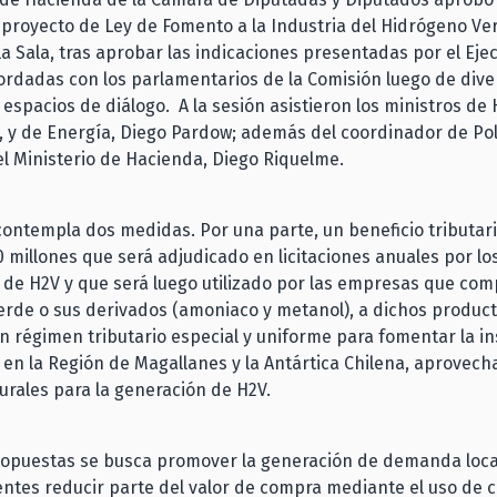
l proyecto de Ley de Fomento a la Industria del Hidrógeno Ver
a Sala, tras aprobar las indicaciones presentadas por el Ejec
rdadas con los parlamentarios de la Comisión luego de dive
 espacios de diálogo. A la sesión asistieron los ministros de
, y de Energía, Diego Pardow; además del coordinador de Pol
el Ministerio de Hacienda, Diego Riquelme.
contempla dos medidas. Por una parte, un beneficio tributari
 millones que será adjudicado en licitaciones anuales por lo
 de H2V y que será luego utilizado por las empresas que co
rde o sus derivados (amoniaco y metanol), a dichos producto
un régimen tributario especial y uniforme para fomentar la in
en la Región de Magallanes y la Antártica Chilena, aprovec
urales para la generación de H2V.
ropuestas se busca promover la generación de demanda local
entes reducir parte del valor de compra mediante el uso de c