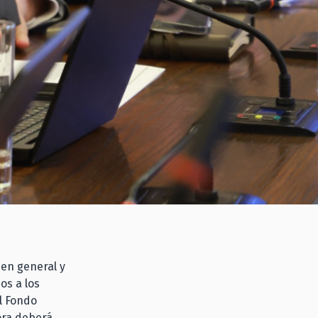
en general y
os a los
al Fondo
ora deberá