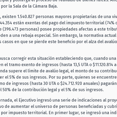
 por la Sala de la Cámara Baja.
 existen 1.540.827 personas mayores propietarias de una vi
144.354 están exentas del pago del impuesto territorial (74% de
 (396.473 personas) posee propiedades afectas a este tribut
eden a una rebaja especial. Sin embargo, la normativa actual
s casos en que se pierde este beneficio por el alza del avalúo
busca corregir esta situación estableciendo que, cuando un
n el tramo exento de ingresos (hasta 13,5 UTA o $11.120.814 a
enda supere el límite de avalúo legal, el monto de su contrib
r el 5% de sus ingresos. Por su parte, quienes se encuentre
o de ingresos (hasta 30 UTA o $24.712.920 anuales) pagarán
el 50% de la contribución legal y el 5% de sus ingresos.
ornada, el Ejecutivo ingresó una serie de indicaciones al proy
ivo de aumentar el universo de personas beneficiadas y cubr
por impuesto territorial. En primer lugar, se ingresó una in