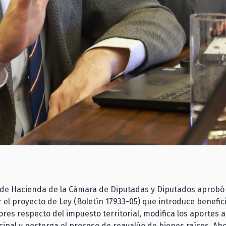
 de Hacienda de la Cámara de Diputadas y Diputados aprobó 
r el proyecto de Ley (Boletín 17933-05) que introduce benefici
res respecto del impuesto territorial, modifica los aportes 
pal y posterga el proceso de reavalúo de bienes raíces. Ah