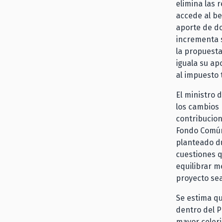
elimina las 
accede al be
aporte de do
incrementa s
la propuesta
iguala su ap
al impuesto 
El ministro 
los cambios 
contribucion
Fondo Común
planteado du
cuestiones q
equilibrar m
proyecto se
Se estima qu
dentro del 
mayor celeri