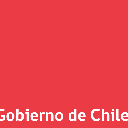
mara despachó a la Sala el pro
ribuciones para adultos mayores
ciativa beneficiará a un universo de 100 mil adultos mayores