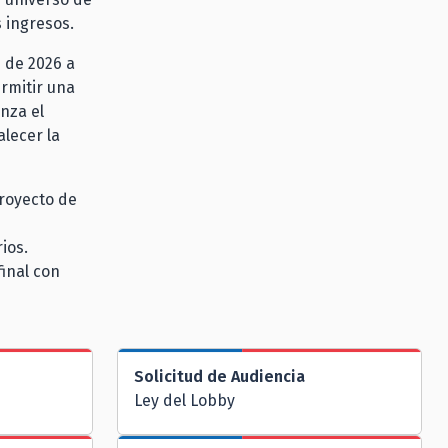
s ingresos.
 de 2026 a
ermitir una
nza el
lecer la
proyecto de
n
ios.
inal con
Solicitud de Audiencia
Ley del Lobby