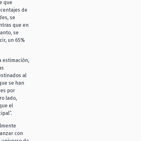
le que
rcentajes de
des, se
ntras que en
anto, se
cir, un 65%
a estimación,
as
estinados al
que se han
res por
ro lado,
que el
ipal”.
almente
vanzar con
n universo de