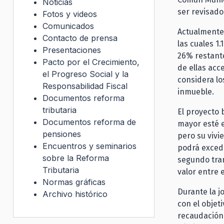
Noticias
ser revisado
Fotos y videos
Comunicados
Actualmente,
Contacto de prensa
las cuales 1.
Presentaciones
26% restante
Pacto por el Crecimiento,
de ellas acc
el Progreso Social y la
considera lo
Responsabilidad Fiscal
inmueble.
Documentos reforma
tributaria
El proyecto 
Documentos reforma de
mayor esté e
pensiones
pero su vivi
Encuentros y seminarios
podrá excede
sobre la Reforma
segundo tram
Tributaria
valor entre 
Normas gráficas
Durante la j
Archivo histórico
con el objet
recaudación 