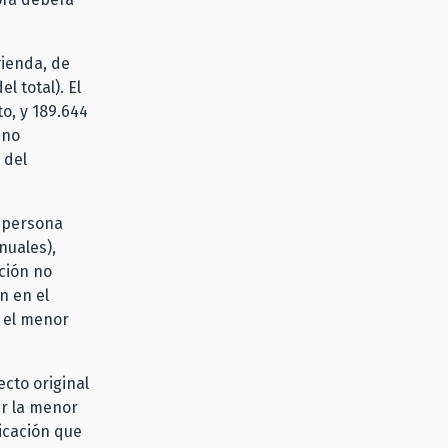
vienda, de
l total). El
o, y 189.644
 no
 del
a persona
nuales),
ución no
n en el
 el menor
ecto original
ir la menor
dicación que