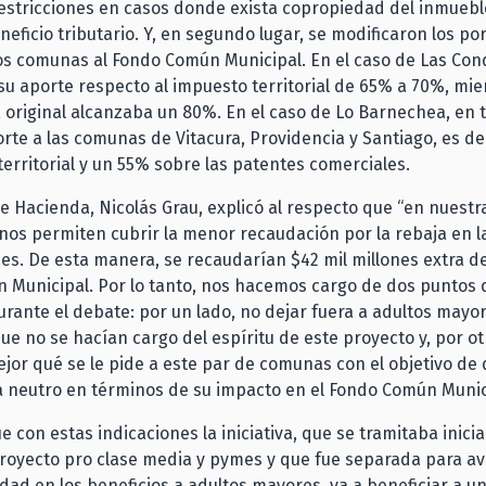
restricciones en casos donde exista copropiedad del inmueb
neficio tributario. Y, en segundo lugar, se modificaron los po
s comunas al Fondo Común Municipal. En el caso de Las Con
u aporte respecto al impuesto territorial de 65% a 70%, mie
 original alcanzaba un 80%. En el caso de Lo Barnechea, en t
orte a las comunas de Vitacura, Providencia y Santiago, es de
territorial y un 55% sobre las patentes comerciales.
de Hacienda, Nicolás Grau, explicó al respecto que “en nuestr
nos permiten cubrir la menor recaudación por la rebaja en l
es. De esta manera, se recaudarían $42 mil millones extra d
 Municipal. Por lo tanto, nos hacemos cargo de dos puntos 
rante el debate: por un lado, no dejar fuera a adultos mayo
ue no se hacían cargo del espíritu de este proyecto y, por ot
ejor qué se le pide a este par de comunas con el objetivo de 
a neutro en términos de su impacto en el Fondo Común Munic
e con estas indicaciones la iniciativa, que se tramitaba inici
Proyecto pro clase media y pymes y que fue separada para a
dad en los beneficios a adultos mayores, va a beneficiar a u