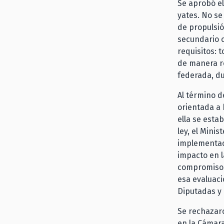
Se aprobó el
yates. No se
de propulsió
secundario 
requisitos: 
de manera r
federada, du
Al término d
orientada a 
ella se esta
ley, el Mini
implementaci
impacto en l
compromisos 
esa evaluaci
Diputadas y 
Se rechazaro
en la Cámar