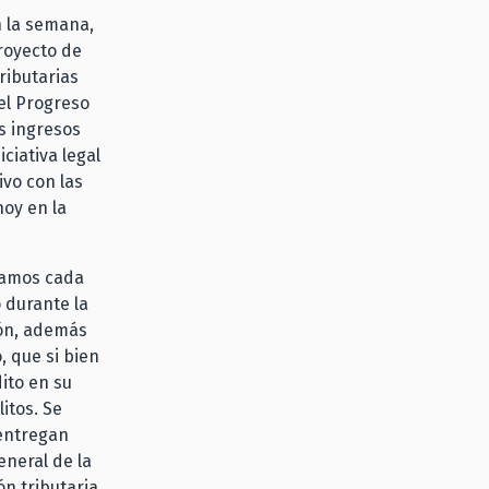
n la semana,
royecto de
ributarias
 el Progreso
s ingresos
iciativa legal
ivo con las
oy en la
zamos cada
 durante la
ión, además
, que si bien
ito en su
itos. Se
 entregan
eneral de la
ón tributaria