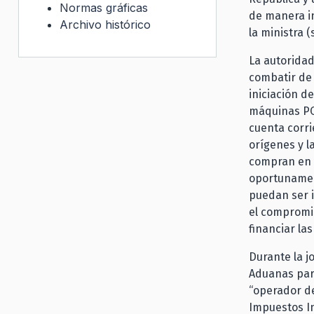
Normas gráficas
de manera in
Archivo histórico
la ministra 
La autorida
combatir de 
iniciación d
máquinas PO
cuenta corri
orígenes y l
compran en e
oportunamen
puedan ser i
el compromis
financiar la
Durante la 
Aduanas par
“operador de
Impuestos In