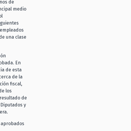
eños de
ncipal medio
ol
iguientes
e empleados
de una clase
ión
robada. En
ia de esta
cerca de la
ión fiscal,
de los
 resultado de
 Diputados y
era.
o aprobados