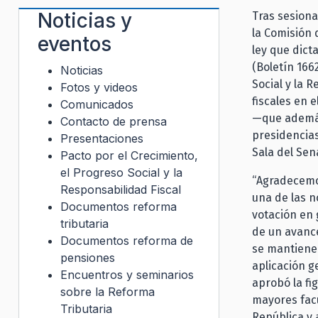
Noticias y
Tras sesiona
la Comisión 
eventos
ley que dict
(Boletín 166
Noticias
Social y la 
Fotos y videos
fiscales en e
Comunicados
—que además 
Contacto de prensa
presidencia
Presentaciones
Sala del Sen
Pacto por el Crecimiento,
el Progreso Social y la
“Agradecemo
Responsabilidad Fiscal
una de las n
Documentos reforma
votación en 
tributaria
de un avance
Documentos reforma de
se mantiene 
pensiones
aplicación g
Encuentros y seminarios
aprobó la f
sobre la Reforma
mayores facu
Tributaria
República y 