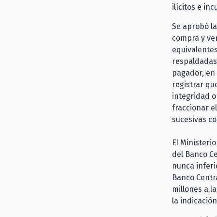
ilícitos e i
Se aprobó la
compra y ven
equivalente
respaldadas
pagador, en 
registrar que
integridad o
fraccionar e
sucesivas co
El Ministeri
del Banco Ce
nunca inferi
Banco Centra
millones a l
la indicació