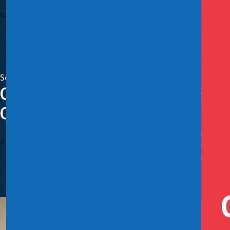
Septiembre 11, 2024
Comisión de Hacienda del Sena
Obligaciones Tributarias
Junto con agradecer el trabajo de los senadores de la C
proyecto, de modo que los recursos que recaude puedan 
recursos para la reforma previsional y para financiar 
Se aprobó una indicación presentada por el Ejecutivo par
efectos distributivos y el cumplimiento de los comprom