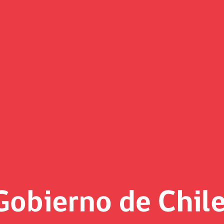
do despachó a Sala proyecto d
omisión de Hacienda, la ministra (s), Heidi Berner manifest
ser incorporados en el proyecto de Ley de Presupuestos 202
las medidas de seguridad que demanda la ciudadanía”.
a evaluar en forma externa el efecto de la ley sobre la reca
isos de gasto al tercer año de implementada.