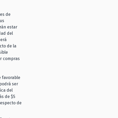
nes de
sus
rán estar
dad del
berá
cto de la
sible
zar compras
e favorable
 podrá ser
ica del
más de $5
respecto de