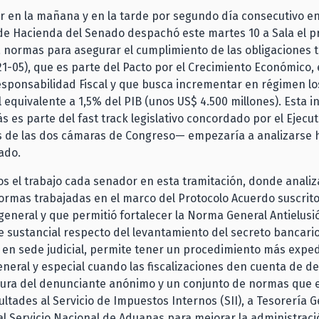
r en la mañana y en la tarde por segundo día consecutivo e
de Hacienda del Senado despachó este martes 10 a Sala el p
a normas para asegurar el cumplimiento de las obligaciones t
21-05), que es parte del Pacto por el Crecimiento Económico,
Responsabilidad Fiscal y que busca incrementar en régimen lo
l equivalente a 1,5% del PIB (unos US$ 4.500 millones). Esta in
es parte del fast track legislativo concordado por el Ejecut
s de las dos cámaras de Congreso— empezaría a analizarse h
ado.
s el trabajo cada senador en esta tramitación, donde anali
ormas trabajadas en el marco del Protocolo Acuerdo suscrito
general y que permitió fortalecer la Norma General Antielus
 sustancial respecto del levantamiento del secreto bancario
en sede judicial, permite tener un procedimiento más exped
eneral y especial cuando las fiscalizaciones den cuenta de del
igura del denunciante anónimo y un conjunto de normas que
ltades al Servicio de Impuestos Internos (SII), a Tesorería G
al Servicio Nacional de Aduanas para mejorar la administraci