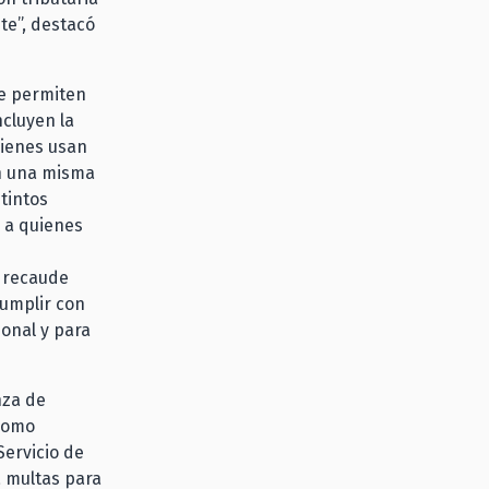
te”, destacó
ue permiten
ncluyen la
uienes usan
en una misma
tintos
o a quienes
 recaude
cumplir con
ional y para
nza de
—como
Servicio de
a multas para