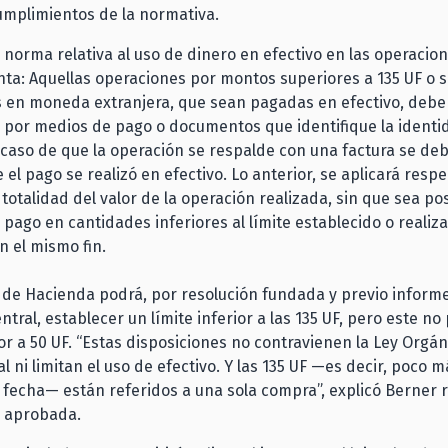
ncumplimientos de la normativa.
 norma relativa al uso de dinero en efectivo en las operacio
ta: Aquellas operaciones por montos superiores a 135 UF o 
s en moneda extranjera, que sean pagadas en efectivo, debe
 por medios de pago o documentos que identifique la identi
caso de que la operación se respalde con una factura se de
 el pago se realizó en efectivo. Lo anterior, se aplicará respe
 totalidad del valor de la operación realizada, sin que sea po
l pago en cantidades inferiores al límite establecido o reali
n el mismo fin.
o de Hacienda podrá, por resolución fundada y previo inform
ntral, establecer un límite inferior a las 135 UF, pero este no
or a 50 UF. “Estas disposiciones no contravienen la Ley Orgán
l ni limitan el uso de efectivo. Y las 135 UF —es decir, poco 
a fecha— están referidos a una sola compra”, explicó Berner 
n aprobada.