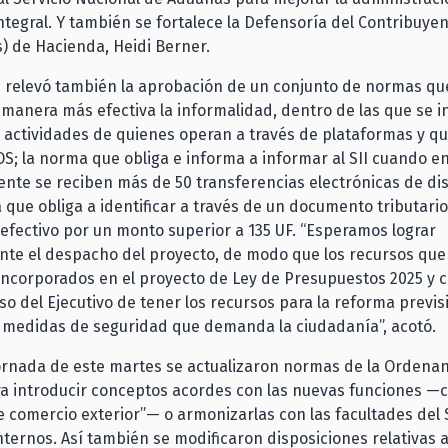
tegral. Y también se fortalece la Defensoría del Contribuyen
(s) de Hacienda, Heidi Berner.
d relevó también la aprobación de un conjunto de normas q
manera más efectiva la informalidad, dentro de las que se i
e actividades de quienes operan a través de plataformas y q
S; la norma que obliga e informa a informar al SII cuando 
ente se reciben más de 50 transferencias electrónicas de dis
a que obliga a identificar a través de un documento tributari
fectivo por un monto superior a 135 UF. “Esperamos lograr
te el despacho del proyecto, de modo que los recursos que
ncorporados en el proyecto de Ley de Presupuestos 2025 y 
o del Ejecutivo de tener los recursos para la reforma previs
s medidas de seguridad que demanda la ciudadanía”, acotó.
jornada de este martes se actualizaron normas de la Ordena
a introducir conceptos acordes con las nuevas funciones 
 comercio exterior”— o armonizarlas con las facultades del 
ternos. Así también se modificaron disposiciones relativas 