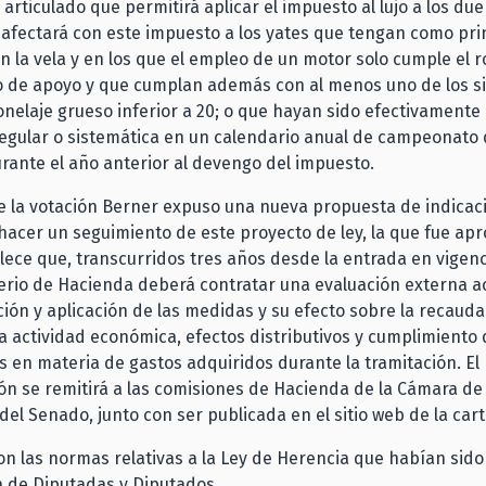
 articulado que permitirá aplicar el impuesto al lujo a los du
 afectará con este impuesto a los yates que tengan como pri
n la vela y en los que el empleo de un motor solo cumple el r
o de apoyo y que cumplan además con al menos uno de los s
tonelaje grueso inferior a 20; o que hayan sido efectivament
egular o sistemática en un calendario anual de campeonato 
rante el año anterior al devengo del impuesto.
e la votación Berner expuso una nueva propuesta de indicac
hacer un seguimiento de este proyecto de ley, la que fue ap
blece que, transcurridos tres años desde la entrada en vigenc
sterio de Hacienda deberá contratar una evaluación externa a
ón y aplicación de las medidas y su efecto sobre la recaudac
a actividad económica, efectos distributivos y cumplimiento 
en materia de gastos adquiridos durante la tramitación. El
ón se remitirá a las comisiones de Hacienda de la Cámara de
del Senado, junto con ser publicada en el sitio web de la cart
n las normas relativas a la Ley de Herencia que habían sid
a de Diputadas y Diputados.