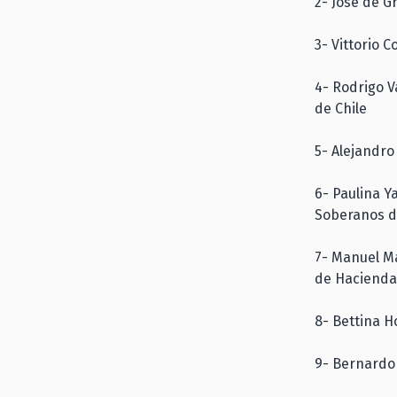
2- José de G
3- Vittorio 
4- Rodrigo V
de Chile
5- Alejandro
6- Paulina Y
Soberanos d
7- Manuel Ma
de Hacienda
8- Bettina H
9- Bernardo