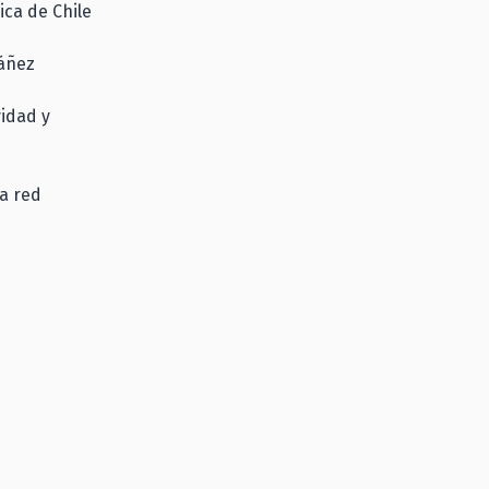
ica de Chile
báñez
vidad y
a red