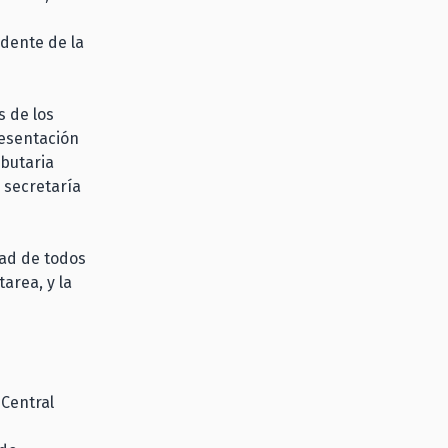
idente de la
s de los
resentación
ibutaria
 secretaría
dad de todos
area, y la
 Central