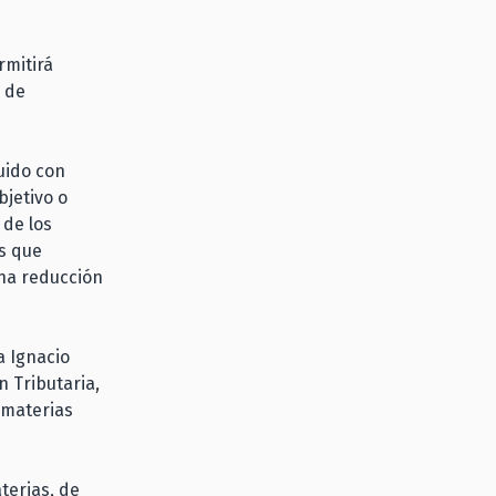
rmitirá
o de
tuido con
bjetivo o
 de los
os que
una reducción
a Ignacio
 Tributaria,
 materias
terias, de