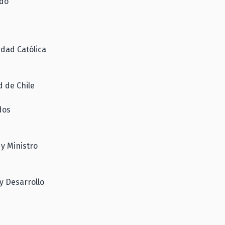
ado
idad Católica
d de Chile
dos
y Ministro
 y Desarrollo