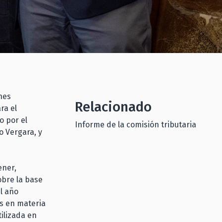
nes
Relacionado
ra el
o por el
Informe de la comisión tributaria
o Vergara, y
ener,
obre la base
l año
es en materia
tilizada en