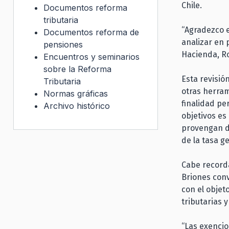
Chile.
Documentos reforma
tributaria
“Agradezco e
Documentos reforma de
analizar en 
pensiones
Hacienda, R
Encuentros y seminarios
sobre la Reforma
Esta revisió
Tributaria
otras herram
Normas gráficas
finalidad pe
Archivo histórico
objetivos es
provengan de
de la tasa g
Cabe recorda
Briones conv
con el objet
tributarias 
“Las exencio