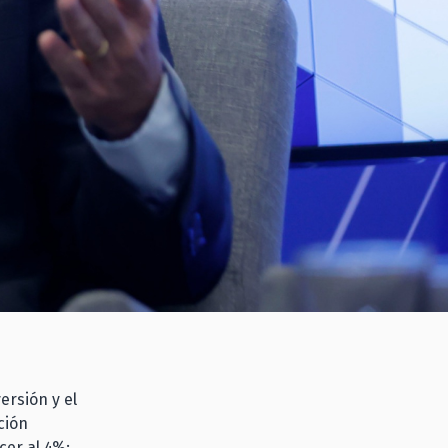
ersión y el
ción
cer al 4%: