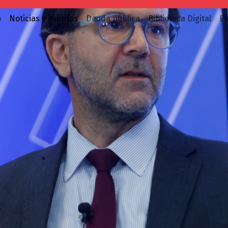
o
Noticias y eventos
Deuda pública
Biblioteca Digital
E