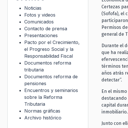
Certezas par
Noticias
(Sofofa), el
Fotos y videos
participaron
Comunicados
Permisos de 
Contacto de prensa
general de T
Presentaciones
Pacto por el Crecimiento,
Durante el d
el Progreso Social y la
que ha reali
Responsabilidad Fiscal
efervescenci
Documentos reforma
términos te
tributaria
años atrás r
Documentos reforma de
detectar”.
pensiones
Encuentros y seminarios
En el mismo 
sobre la Reforma
destacando 
Tributaria
capital dura
Normas gráficas
inmobiliario.
Archivo histórico
Junto con el