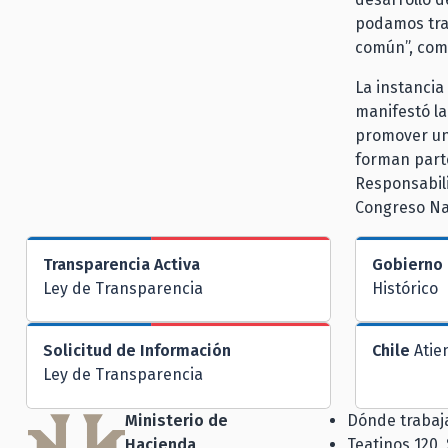
podamos trab
común”, com
La instancia
manifestó la
promover un 
forman parte
Responsabili
Congreso Na
Transparencia Activa
Gobierno 
Ley de Transparencia
Histórico
Solicitud de Información
Chile
Atie
Ley de Transparencia
Ministerio de
Dónde traba
Hacienda
Teatinos 120,