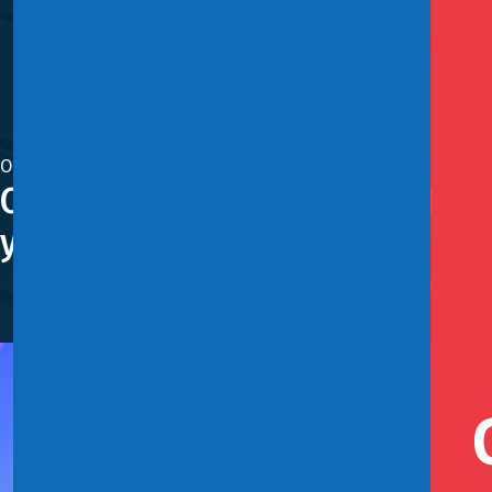
Octubre 10, 2024
Coordinador regulatorio: “Hoy 
y niveles de inversión”
El encargado del área de Regulación Económica del Minis
inversiones sea mejor al de años anteriores.