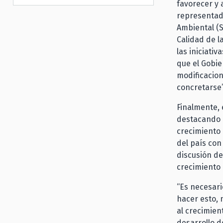
favorecer y 
representado
Ambiental (S
Calidad de l
las iniciati
que el Gobie
modificacio
concretarse”
Finalmente, 
destacando l
crecimiento
del país con 
discusión de
crecimiento 
“Es necesari
hacer esto, 
al crecimien
desarrollo d