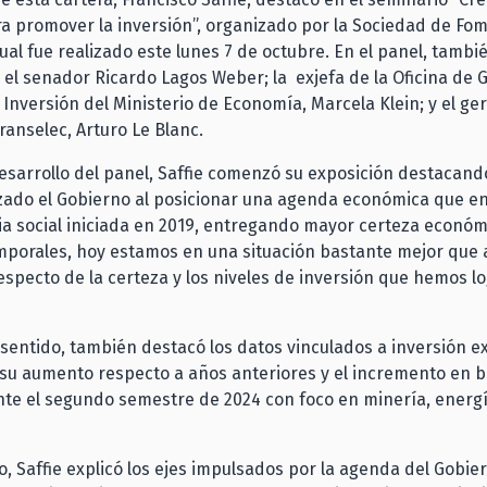
a promover la inversión”, organizado por la Sociedad de Fom
 cual fue realizado este lunes 7 de octubre. En el panel, tambi
 el senador Ricardo Lagos Weber; la exjefa de la Oficina de 
Inversión del Ministerio de Economía, Marcela Klein; y el ge
ranselec, Arturo Le Blanc.
esarrollo del panel, Saffie comenzó su exposición destacando
zado el Gobierno al posicionar una agenda económica que e
a social iniciada en 2019, entregando mayor certeza económ
mporales, hoy estamos en una situación bastante mejor que 
especto de la certeza y los niveles de inversión que hemos l
sentido, también destacó los datos vinculados a inversión ex
su aumento respecto a años anteriores y el incremento en b
nte el segundo semestre de 2024 con foco en minería, energía
lo, Saffie explicó los ejes impulsados por la agenda del Gobie