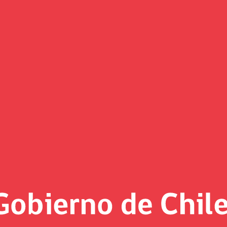
estamos bastante mejor que año
terio de Hacienda recalcó el trabajo del Gobierno para impu