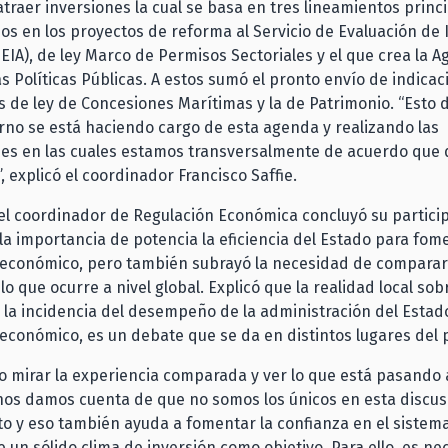
atraer inversiones la cual se basa en tres lineamientos princ
s en los proyectos de reforma al Servicio de Evaluación de
EIA), de ley Marco de Permisos Sectoriales y el que crea la A
as Políticas Públicas. A estos sumó el pronto envío de indica
vas de ley de Concesiones Marítimas y la de Patrimonio. “Esto
rno se está haciendo cargo de esta agenda y realizando las
nes en las cuales estamos transversalmente de acuerdo que
, explicó el coordinador Francisco Saffie.
el coordinador de Regulación Económica concluyó su partici
a importancia de potencia la eficiencia del Estado para fome
 económico, pero también subrayó la necesidad de comparar 
lo que ocurre a nivel global. Explicó que la realidad local sob
 la incidencia del desempeño de la administración del Estado
económico, es un debate que se da en distintos lugares del 
o mirar la experiencia comparada y ver lo que está pasando a
nos damos cuenta de que no somos los únicos en esta discus
to y eso también ayuda a fomentar la confianza en el sistema
e un sólido clima de inversión como objetivo. Para ello, es ne