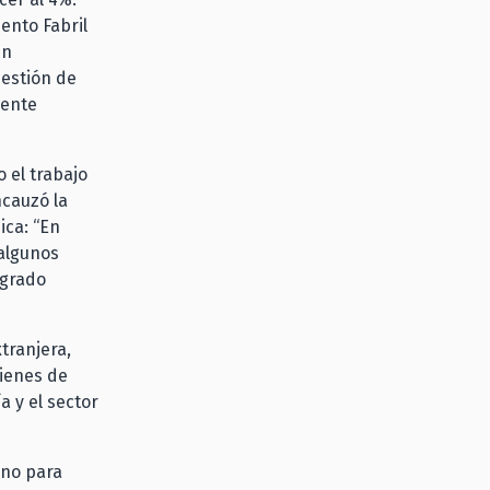
ento Fabril
én
Gestión de
rente
 el trabajo
ncauzó la
ica: “En
algunos
ogrado
tranjera,
ienes de
 y el sector
rno para