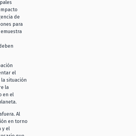
ipales
 Impacto
gencia de
ciones para
 demuestra
 deben
pación
ntar el
la situación
re la
 en el
planeta.
fuera. Al
ión en torno
 y el
cesario que