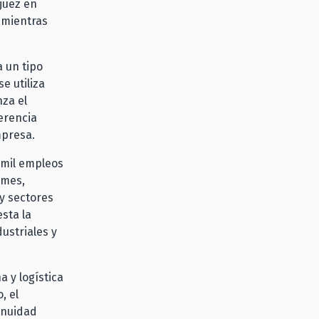
 juez en
 mientras
 un tipo
e utiliza
za el
erencia
mpresa.
 mil empleos
ymes,
y sectores
sta la
ustriales y
 y logística
, el
inuidad