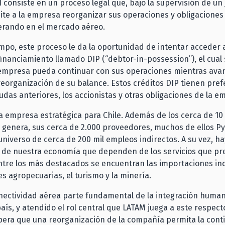
11 consiste en un proceso legal que, bajo la supervisión de un
ite a la empresa reorganizar sus operaciones y obligaciones
erando en el mercado aéreo.
mpo, este proceso le da la oportunidad de intentar acceder a
financiamiento llamado DIP (“debtor-in-possession”), el cual s
 empresa pueda continuar con sus operaciones mientras avan
eorganización de su balance. Estos créditos DIP tienen pref
udas anteriores, los accionistas y otras obligaciones de la e
 empresa estratégica para Chile. Además de los cerca de 10
 genera, sus cerca de 2.000 proveedores, muchos de ellos P
niverso de cerca de 200 mil empleos indirectos. A su vez, ha
 de nuestra economía que dependen de los servicios que pre
ntre los más destacados se encuentran las importaciones ind
s agropecuarias, el turismo y la minería.
nectividad aérea parte fundamental de la integración humana
aís, y atendido el rol central que LATAM juega a este respecto
pera que una reorganización de la compañía permita la cont