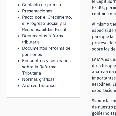
El Capítulo 
Contacto de prensa
EE.UU., perm
Presentaciones
continúa op
Pacto por el Crecimiento,
el Progreso Social y la
Al mismo tie
Responsabilidad Fiscal
especial de 
Documentos reforma
para que la
tributaria
proceso de r
Documentos reforma de
sobre las de
pensiones
LATAM es una
Encuentros y seminarios
directos que
sobre la Reforma
abarcan un u
Tributaria
importantes
Normas gráficas
aerolínea. E
Archivo histórico
exportacione
Siendo la co
de nuestro p
gobierno es