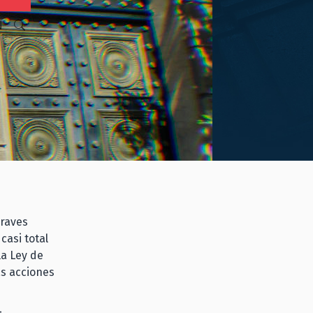
N
graves
casi total
la Ley de
as acciones