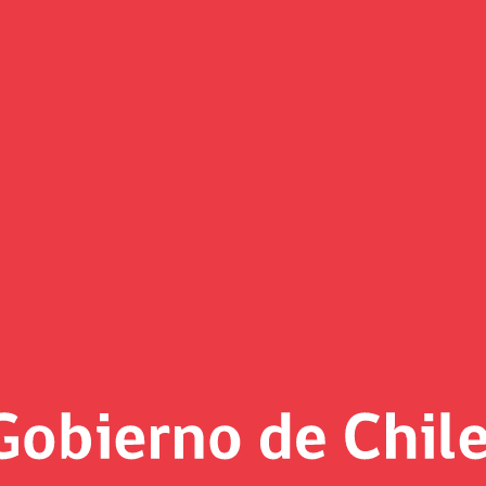
ATAM Airlines Group de acogerse
 Estados Unidos