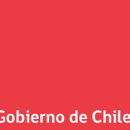
nio que incorpora a Chile com
el ingreso a la Corporación Andina de Fomento (CAF) permi
 entidad.
os de Latinoamérica y el Caribe, así como España, Portugal 