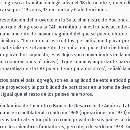
ue ingresó a tramitación legislativa el 18 de octubre, quedó l
ficarse por 119 votos, 13 en contra y 6 abstenciones.
resentación del proyecto en la Sala, el ministro de Hacienda
acó que el ingreso a la CAF permitirá a nuestro país acceder 
financiamiento de mayor magnitud del que se puede obtener
imilares. “En cuanto a los créditos, permitirá multiplicar por 
 materializarse el aumento de capital en que está la instituci
tuplicar. Por supuesto, esos flujos son convenientes en la 
n cooperaciones técnicas (…) que son muy importante para
omparativa que la CAF puede tener para nosotros”, señaló la 
cios para el país, agregó, son es la agilidad de esta entidad p
e proyectos y la posibilidad de participar en la toma de dec
al igual que el resto de los países miembros.
ón Andina de Fomento o Banco de Desarrollo de América Lati
nanciero multilateral creado en 1968 (operaciones en 1970) 
rsos tanto al sector público como privado de sus países acci
o de los miembros fundadores, pero dejó de serlo en 1978. L