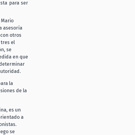
ista para ser
, Mario
a asesoría
 con otros
tres el
ón, se
medida en que
 determinar
autoridad.
ara la
isiones de la
na, es un
orientado a
onistas.
uego se