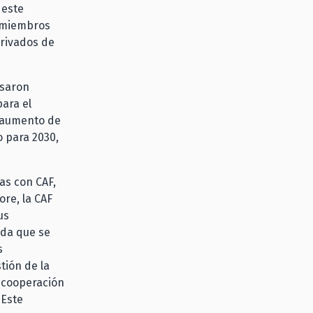
 este
8 miembros
privados de
lsaron
ara el
 aumento de
o para 2030,
as con CAF,
re, la CAF
us
ida que se
s
tión de la
e cooperación
 Este