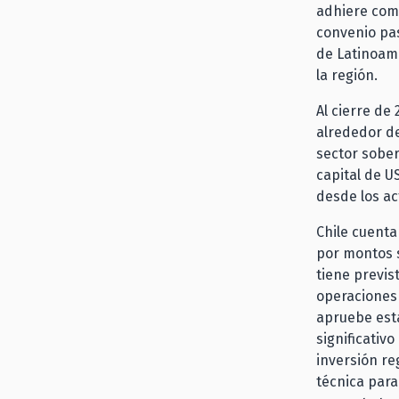
adhiere como
convenio pa
de Latinoamé
la región.
Al cierre de
alrededor de
sector sobe
capital de U
desde los ac
Chile cuenta
por montos s
tiene previs
operaciones 
apruebe esta
significativ
inversión re
técnica para