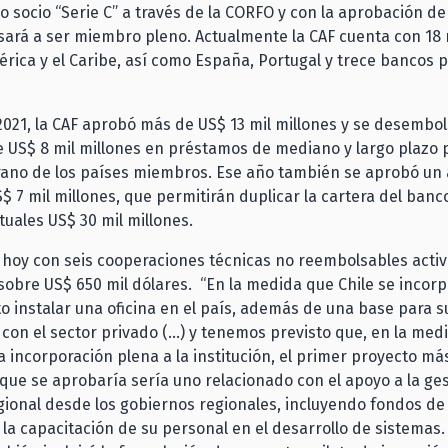
 socio “Serie C” a través de la CORFO y con la aprobación de
sará a ser miembro pleno. Actualmente la CAF cuenta con 1
rica y el Caribe, así como España, Portugal y trece bancos 
 2021, la CAF aprobó más de US$ 13 mil millones y se desembo
 US$ 8 mil millones en préstamos de mediano y largo plazo p
rano de los países miembros. Ese año también se aprobó un
S$ 7 mil millones, que permitirán duplicar la cartera del banc
tuales US$ 30 mil millones.
 hoy con seis cooperaciones técnicas no reembolsables activ
obre US$ 650 mil dólares. “En la medida que Chile se incorpo
to instalar una oficina en el país, además de una base para s
con el sector privado (…) y tenemos previsto que, en la med
 incorporación plena a la institución, el primer proyecto má
o que se aprobaría sería uno relacionado con el apoyo a la ges
gional desde los gobiernos regionales, incluyendo fondos d
 la capacitación de su personal en el desarrollo de sistemas.