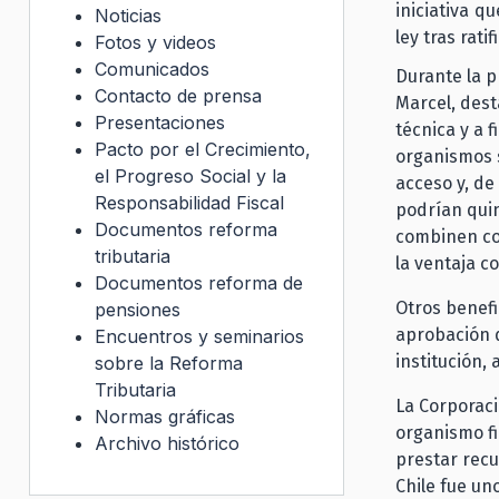
iniciativa q
Noticias
ley tras rati
Fotos y videos
Comunicados
Durante la p
Contacto de prensa
Marcel, dest
Presentaciones
técnica y a 
Pacto por el Crecimiento,
organismos s
el Progreso Social y la
acceso y, de
Responsabilidad Fiscal
podrían quin
Documentos reforma
combinen co
tributaria
la ventaja c
Documentos reforma de
Otros benefi
pensiones
aprobación d
Encuentros y seminarios
institución, 
sobre la Reforma
Tributaria
La Corporaci
Normas gráficas
organismo fi
Archivo histórico
prestar recu
Chile fue un