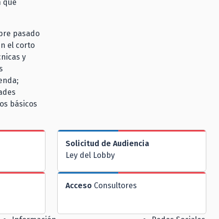
n que
mbre pasado
n el corto
cnicas y
s
enda;
dades
ios básicos
Solicitud de Audiencia
Ley del Lobby
Acceso
Consultores