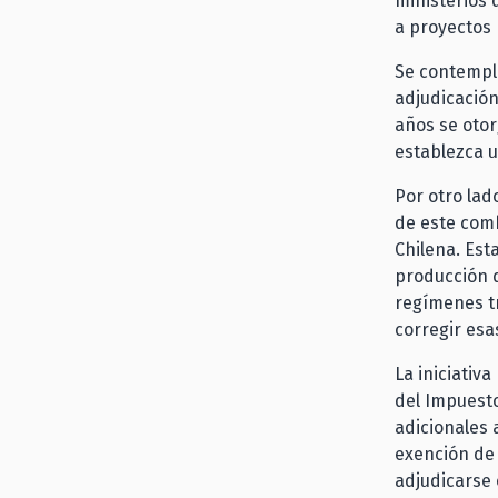
ministerios 
a proyectos
Se contempla
adjudicación
años se oto
establezca u
Por otro lad
de este comb
Chilena. Est
producción d
regímenes tr
corregir esa
La iniciativ
del Impuesto
adicionales 
exención de 
adjudicarse 