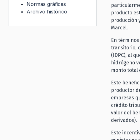
Normas gráficas
particularm
Archivo histórico
producto est
producción y
Marcel.
En términos 
transitorio,
(IDPC), al 
hidrógeno v
monto total 
Este benefic
productor de
empresas qu
crédito trib
valor del be
derivados).
Este incenti