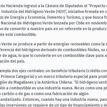
o de Hacienda ingresó a la Cámara de Diputados el “Proyecto
 Industria del Hidrógeno Verde (H2V)”, iniciativa firmada en 
ios de Energía y Economía, Fomento y Turismo, y que busca f
a Nacional de Hidrógeno Verde lanzada por Chile en noviemb
ivo de convertir a nuestro país en un referente en la producc
 de este combustible.
 Verde se produce a partir de energías renovables como la so
diferencia del hidrógeno derivado de combustibles fósiles, su 
 de agua, lo que lo convierte en un combustible clave para a
ación del país.
templa dos ejes centrales: un beneficio tributario (crédito co
Primera Categoría) y un marco tributario especial para pro
gión de Magallanes y la Antártica Chilena. “El hidrógeno verd
ión a combustible es una industria nueva. No es como una p
 carbón o de gas o como una fabricación de algún
tandarizado. Entonces, cuando hay una industria nueva, par
 las inversiones se requiere de un tipo de financiamiento y d