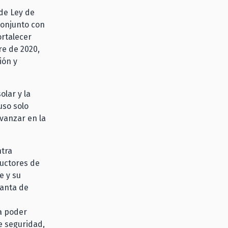
 de Ley de
conjunto con
ortalecer
re de 2020,
ión y
lar y la
uso solo
vanzar en la
ntra
ductores de
e y su
lanta de
a poder
e seguridad,