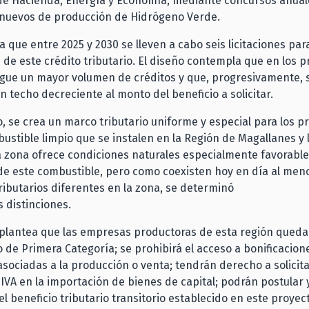
de Hacienda, Energía y Economía, mediante concursos anuale
 nuevos de producción de Hidrógeno Verde.
 que entre 2025 y 2030 se lleven a cabo seis licitaciones para
 de este crédito tributario. El diseño contempla que en los 
rgue un mayor volumen de créditos y que, progresivamente, 
n techo decreciente al monto del beneficio a solicitar.
o, se crea un marco tributario uniforme y especial para los 
ustible limpio que se instalen en la Región de Magallanes y 
a zona ofrece condiciones naturales especialmente favorable
e este combustible, pero como coexisten hoy en día al meno
ibutarios diferentes en la zona, se determinó
s distinciones.
a plantea que las empresas productoras de esta región qued
 de Primera Categoría; se prohibirá el acceso a bonificacion
asociadas a la producción o venta; tendrán derecho a solicita
IVA en la importación de bienes de capital; podrán postular 
el beneficio tributario transitorio establecido en este proyect