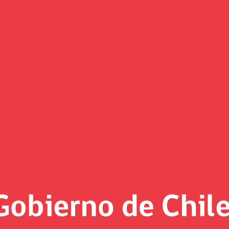
incorpora incentivos tributario
US$2.800 millones y un marco Tributario Especial para Produc
 líder mundial en la producción y uso de este combustible lim