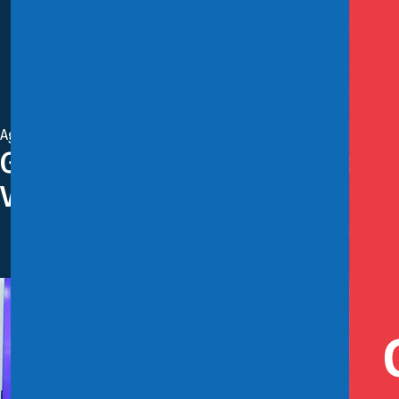
Agosto 19, 2025
Gobierno ingresa proyecto que 
Verde
La iniciativa contempla un crédito tributario de hasta 
Antártica Chilena, con el fin de consolidar a Chile como