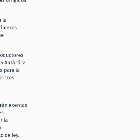
s dirigidos
 la
primeros
se
productores
la Antártica
s para la
s tres
arán exentas
es
r la
y
o de ley.