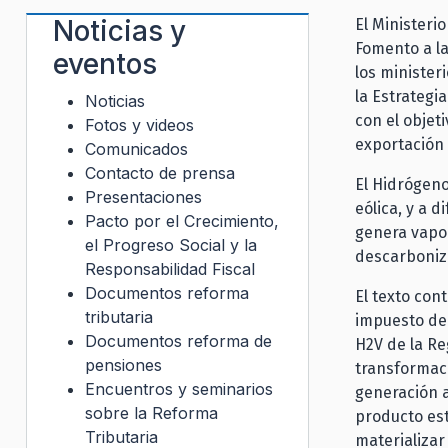
Noticias y
El Ministeri
Fomento a la
eventos
los minister
la Estrategi
Noticias
con el objet
Fotos y videos
exportación
Comunicados
Contacto de prensa
El Hidrógeno
Presentaciones
eólica, y a 
Pacto por el Crecimiento,
genera vapor
el Progreso Social y la
descarboniz
Responsabilidad Fiscal
Documentos reforma
El texto con
tributaria
impuesto de 
Documentos reforma de
H2V de la Re
pensiones
transformac
Encuentros y seminarios
generación a
sobre la Reforma
producto es
Tributaria
materializar