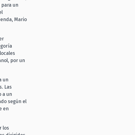
 para un
el
ienda, Mario
er
egoría
locales
nol, por un
a un
s. Las
o a un
ado según el
e en
r los