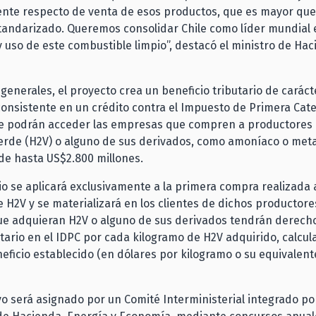
ente respecto de venta de esos productos, que es mayor que
andarizado. Queremos consolidar Chile como líder mundial 
 uso de este combustible limpio”, destacó el ministro de Hac
generales, el proyecto crea un beneficio tributario de caráct
 consistente en un crédito contra el Impuesto de Primera Cat
que podrán acceder las empresas que compren a productores 
erde (H2V) o alguno de sus derivados, como amoníaco o meta
de hasta US$2.800 millones.
io se aplicará exclusivamente a la primera compra realizada 
 H2V y se materializará en los clientes de dichos productore
e adquieran H2V o alguno de sus derivados tendrán derech
utario en el IDPC por cada kilogramo de H2V adquirido, calcul
neficio establecido (en dólares por kilogramo o su equivalent
vo será asignado por un Comité Interministerial integrado po