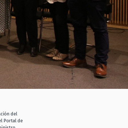
ación del
l Portal de
ministro