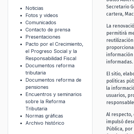
Secretario G
Noticias
cartera, Mac
Fotos y videos
Comunicados
La renovació
Contacto de prensa
permitirá me
Presentaciones
reutilizació
Pacto por el Crecimiento,
proporcionar
el Progreso Social y la
información 
Responsabilidad Fiscal
informadas.
Documentos reforma
tributaria
El sitio, el
Documentos reforma de
políticas pú
pensiones
la informaci
Encuentros y seminarios
usuarios, pr
sobre la Reforma
responsable
Tributaria
Al respecto,
Normas gráficas
impulsó desd
Archivo histórico
Pública, por