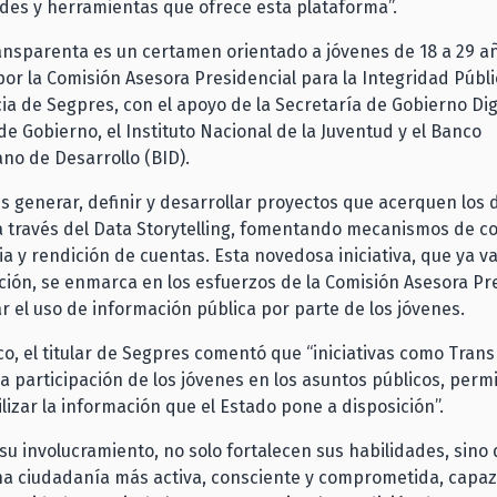
des y herramientas que ofrece esta plataforma”.
ansparenta es un certamen orientado a jóvenes de 18 a 29 a
or la Comisión Asesora Presidencial para la Integridad Públi
a de Segpres, con el apoyo de la Secretaría de Gobierno Digi
de Gobierno, el Instituto Nacional de la Juventud y el Banco
no de Desarrollo (BID).
es generar, definir y desarrollar proyectos que acerquen los d
 través del Data Storytelling, fomentando mecanismos de co
a y rendición de cuentas. Esta novedosa iniciativa, que ya v
ión, se enmarca en los esfuerzos de la Comisión Asesora Pr
r el uso de información pública por parte de los jóvenes.
o, el titular de Segpres comentó que “iniciativas como Tran
 participación de los jóvenes en los asuntos públicos, perm
ilizar la información que el Estado pone a disposición”.
 su involucramiento, no solo fortalecen sus habilidades, sin
a ciudadanía más activa, consciente y comprometida, capaz