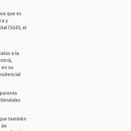
ños que es
ca y
tal (SGD), el
atos a la
ntrol,
a en su
esidencial
sparenta
itiéndoles
o que también
 de