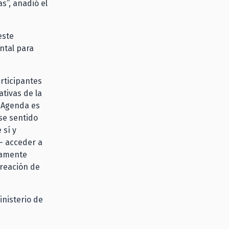
s”, añadió el
este
ntal para
articipantes
ativas de la
a Agenda es
se sentido
 sí y
— acceder a
umamente
creación de
inisterio de