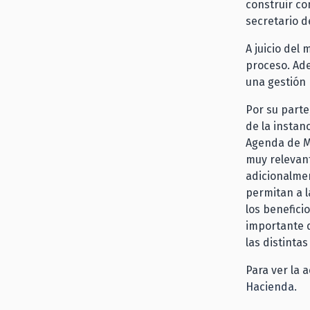
construir co
secretario d
A juicio del 
proceso. Ad
una gestión 
Por su parte,
de la instan
Agenda de Mo
muy relevant
adicionalmen
permitan a 
los benefici
importante q
las distinta
Para ver la 
Hacienda.