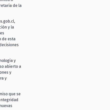
retaria de la
s.gob.cl,
ión y la
 es
o de esta
 decisiones
nología y
so abierto a
iones y
ra y
omiso que se
Integridad
 nuevas