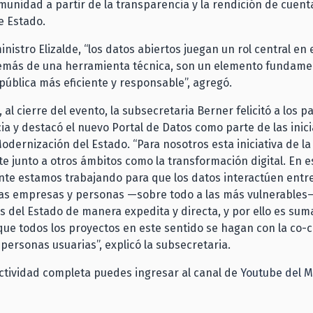
munidad a partir de la transparencia y la rendición de cuenta
e Estado.
ministro Elizalde, “los datos abiertos juegan un rol central en 
emás de una herramienta técnica, son un elemento fundame
pública más eficiente y responsable”, agregó.
 al cierre del evento, la subsecretaria Berner felicitó a los p
cia y destacó el nuevo Portal de Datos como parte de las inici
dernización del Estado. “Para nosotros esta iniciativa de l
e junto a otros ámbitos como la transformación digital. En e
te estamos trabajando para que los datos interactúen entre
las empresas y personas —sobre todo a las más vulnerables
os del Estado de manera expedita y directa, y por ello es s
ue todos los proyectos en este sentido se hagan con la co-
s personas usuarias”, explicó la subsecretaria.
actividad completa puedes ingresar al canal de
Youtube del M