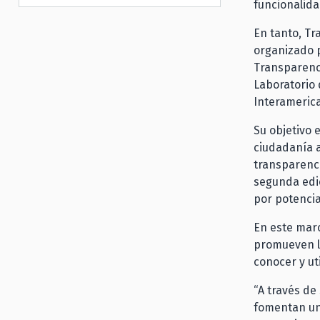
funcionalida
En tanto, Tr
organizado p
Transparenci
Laboratorio 
Interamerica
Su objetivo 
ciudadanía a
transparenci
segunda edic
por potencia
En este marc
promueven la
conocer y ut
“A través de
fomentan un