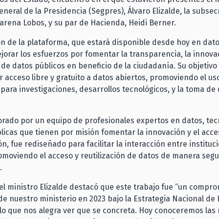
eneral de la Presidencia (Segpres), Álvaro Elizalde, la subsec
arena Lobos, y su par de Hacienda, Heidi Berner.
n de la plataforma, que estará disponible desde hoy en dato
jorar los esfuerzos por fomentar la transparencia, la innovac
n de datos públicos en beneficio de la ciudadanía. Su objetivo
 acceso libre y gratuito a datos abiertos, promoviendo el us
para investigaciones, desarrollos tecnológicos, y la toma de
aborado por un equipo de profesionales expertos en datos, tec
blicas que tienen por misión fomentar la innovación y el acce
ón, fue rediseñado para facilitar la interacción entre instituc
omoviendo el acceso y reutilización de datos de manera segu
.
 el ministro Elizalde destacó que este trabajo fue “un compr
e nuestro ministerio en 2023 bajo la Estrategia Nacional de 
 lo que nos alegra ver que se concreta. Hoy conoceremos las