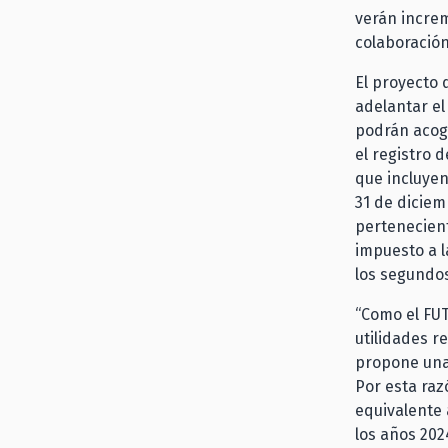
verán increm
colaboración
El proyecto 
adelantar el
podrán acoge
el registro 
que incluyen
31 de diciem
pertenecien
impuesto a l
los segundo
“Como el FUT
utilidades r
propone una 
Por esta raz
equivalente 
los años 202