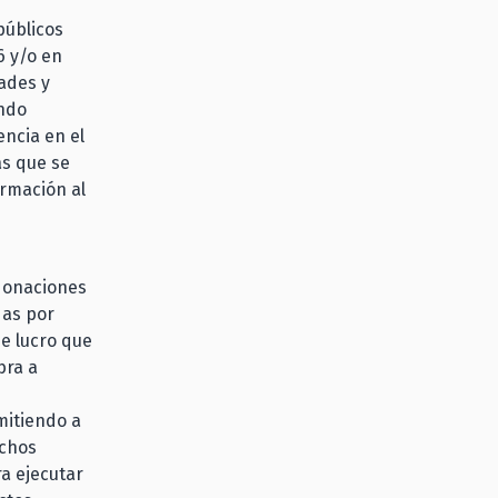
públicos
6 y/o en
dades y
ondo
ncia en el
as que se
ormación al
 donaciones
das por
de lucro que
bra a
mitiendo a
echos
ra ejecutar