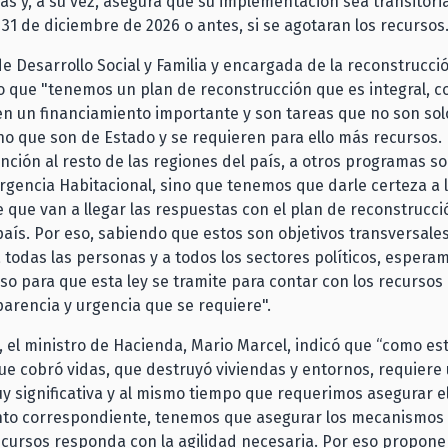
cas y, a su vez, asegura que su implementación sea transitori
l 31 de diciembre de 2026 o antes, si se agotaran los recursos
de Desarrollo Social y Familia y encargada de la reconstrucció
o que "tenemos un plan de reconstrucción que es integral, 
n un financiamiento importante y son tareas que no son sol
no que son de Estado y se requieren para ello más recursos
ención al resto de las regiones del país, a otros programas soc
gencia Habitacional, sino que tenemos que darle certeza a l
 que van a llegar las respuestas con el plan de reconstrucc
 país. Por eso, sabiendo que estos son objetivos transversales
todas las personas y a todos los sectores políticos, espera
so para que esta ley se tramite para contar con los recursos
parencia y urgencia que se requiere".
, el ministro de Hacienda, Mario Marcel, indicó que “como es
ue cobró vidas, que destruyó viviendas y entornos, requiere
y significativa y al mismo tiempo que requerimos asegurar e
nto correspondiente, tenemos que asegurar los mecanismos 
ecursos responda con la agilidad necesaria. Por eso propon