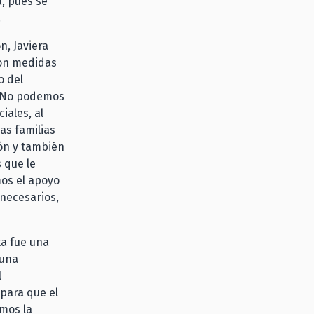
a, pues se
.
n, Javiera
con medidas
o del
. No podemos
iales, al
as familias
ión y también
 que le
mos el apoyo
 necesarios,
ta fue una
 una
l
para que el
emos la