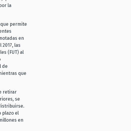
por la
s que permite
yentes
anotadas en
 2017, las
les (FUT) al
o
l de
mientras que
 retirar
riores, se
stribuirse.
 plazo el
millones en