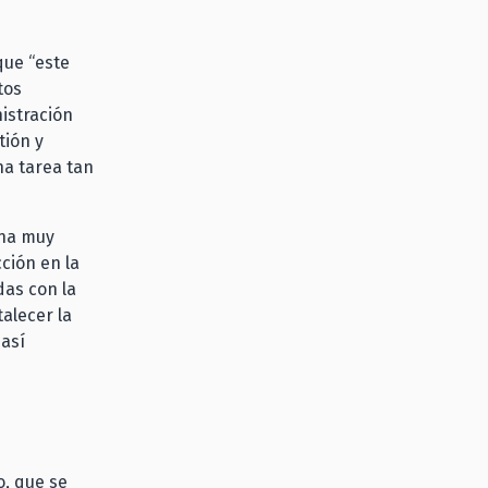
que “este
tos
istración
tión y
na tarea tan
una muy
ción en la
das con la
alecer la
 así
o, que se