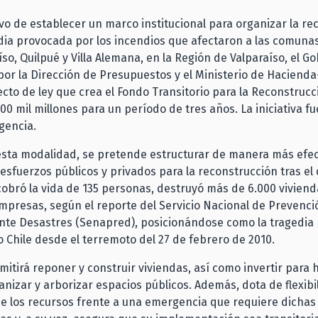
ivo de establecer un marco institucional para organizar la r
edia provocada por los incendios que afectaron a las comunas
íso, Quilpué y Villa Alemana, en la Región de Valparaíso, el G
or la Dirección de Presupuestos y el Ministerio de Haciend
cto de ley que crea el Fondo Transitorio para la Reconstrucc
0 mil millones para un período de tres años. La iniciativa fue
gencia.
esta modalidad, se pretende estructurar de manera más efec
s esfuerzos públicos y privados para la reconstrucción tras e
obró la vida de 135 personas, destruyó más de 6.000 viviend
mpresas, según el reporte del Servicio Nacional de Prevenci
nte Desastres (Senapred), posicionándose como la tragedia
o Chile desde el terremoto del 27 de febrero de 2010.
mitirá reponer y construir viviendas, así como invertir para h
anizar y arborizar espacios públicos. Además, dota de flexibi
e los recursos frente a una emergencia que requiere dichas