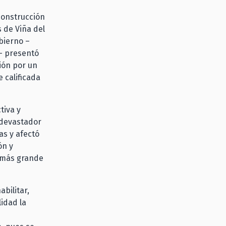
econstrucción
 de Viña del
obierno –
a- presentó
ión por un
 calificada
tiva y
l devastador
as y afectó
ón y
 más grande
abilitar,
lidad la