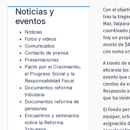
Noticias y
Con el objet
tras la trag
eventos
Mar, Valpara
coordinado p
Noticias
hoy un proye
Fotos y videos
monto de $80
Comunicados
con suma ur
Contacto de prensa
Presentaciones
A través de 
Pacto por el Crecimiento,
eficiente lo
el Progreso Social y la
evento que c
Responsabilidad Fiscal
cientos de e
Documentos reforma
Respuesta a
tributaria
que ha vivid
Documentos reforma de
pensiones
El Fondo per
Encuentros y seminarios
equipar, urb
sobre la Reforma
asignación d
Tributaria