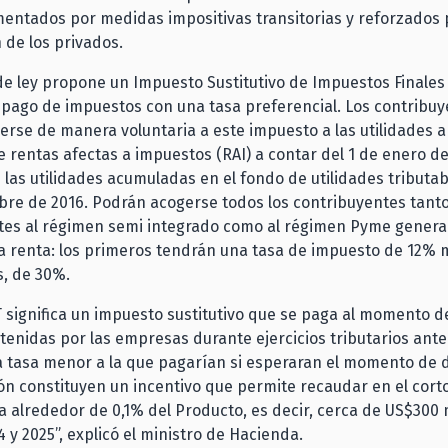
entados por medidas impositivas transitorias y reforzados 
 de los privados.
de ley propone un Impuesto Sustitutivo de Impuestos Finale
 pago de impuestos con una tasa preferencial. Los contribu
rse de manera voluntaria a este impuesto a las utilidades 
de rentas afectas a impuestos (RAI) a contar del 1 de enero del
 las utilidades acumuladas en el fondo de utilidades tributab
bre de 2016. Podrán acogerse todos los contribuyentes tant
tes al régimen semi integrado como al régimen Pyme genera
a renta: los primeros tendrán una tasa de impuesto de 12% 
s, de 30%.
 significa un impuesto sustitutivo que se paga al momento de
etenidas por las empresas durante ejercicios tributarios ante
tasa menor a la que pagarían si esperaran el momento de di
ón constituyen un incentivo que permite recaudar en el corto
a alrededor de 0,1% del Producto, es decir, cerca de US$300 
4 y 2025”, explicó el ministro de Hacienda.