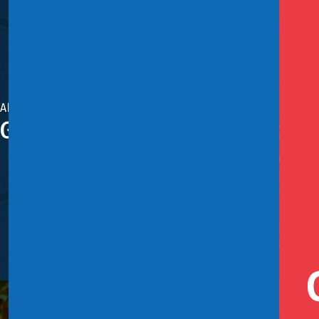
Abril 3, 2024
Gobierno presenta proyecto de 
El Fondo ascenderá hasta a $800 mil millones por un per
febrero en la Región de Valparaíso y a la vez asegura qu
El ministro de Hacienda, Mario Marcel, indicó que “al
que el uso de los recursos responda con la agilidad nece
La ministra de Desarrollo Social y Familia y encargada 
requieren un financiamiento importante y son tareas no 