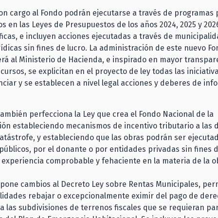
on cargo al Fondo podrán ejecutarse a través de programas 
 en las Leyes de Presupuestos de los años 2024, 2025 y 202
ficas, e incluyen acciones ejecutadas a través de municipali
ídicas sin fines de lucro. La administración de este nuevo F
á al Ministerio de Hacienda, e inspirado en mayor transpare
cursos, se explicitan en el proyecto de ley todas las iniciativ
ciar y se establecen a nivel legal acciones y deberes de inf
también perfecciona la Ley que crea el Fondo Nacional de la
ón estableciendo mecanismos de incentivo tributario a las
atástrofe, y estableciendo que las obras podrán ser ejecuta
úblicos, por el donante o por entidades privadas sin fines 
experiencia comprobable y fehaciente en la materia de la o
pone cambios al Decreto Ley sobre Rentas Municipales, per
alidades rebajar o excepcionalmente eximir del pago de der
a las subdivisiones de terrenos fiscales que se requieran pa