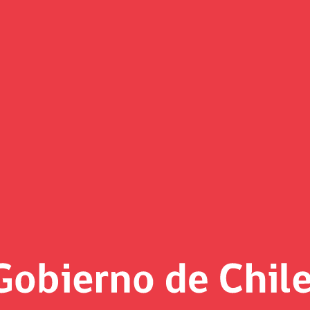
ley que crea el Fondo Transitor
íodo de tres años. Dota de flexibilidad la asignación de los
e su implementación sea transitoria.
 mismo tiempo que requerimos asegurar el financiamiento co
saria”.
de la reconstrucción, Javiera Toro, sostuvo que "tenemos un 
solo del Gobierno, sino que son de Estado y se requieren pa