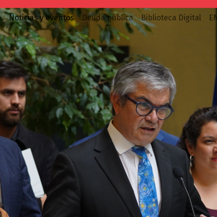
o
Noticias y eventos
Deuda pública
Biblioteca Digital
E