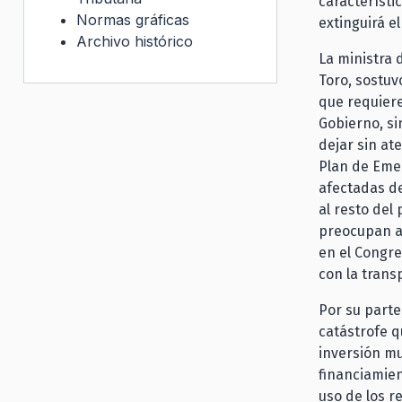
característi
Normas gráficas
extinguirá e
Archivo histórico
La ministra 
Toro, sostuv
que requiere
Gobierno, si
dejar sin at
Plan de Emer
afectadas de
al resto del
preocupan a 
en el Congre
con la trans
Por su parte
catástrofe q
inversión mu
financiamie
uso de los r