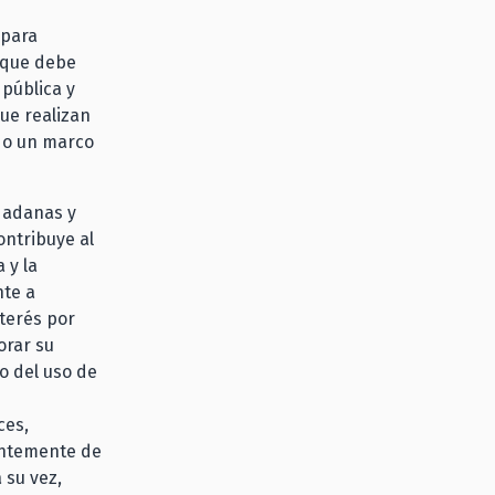
 para
s que debe
pública y
que realizan
ndo un marco
udadanas y
ontribuye al
 y la
nte a
nterés por
orar su
o del uso de
ces,
entemente de
 su vez,