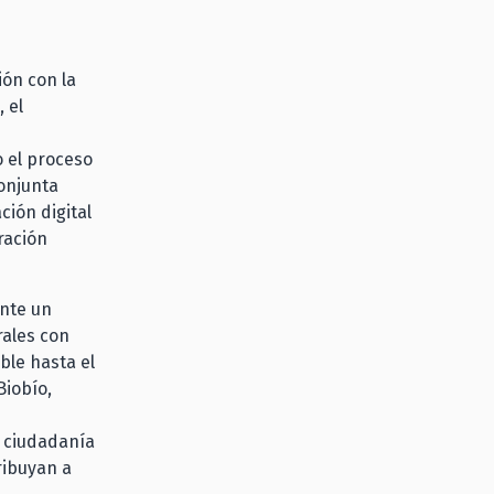
ón con la
 el
o el proceso
conjunta
ión digital
ación
ante un
rales con
ble hasta el
Biobío,
a ciudadanía
ribuyan a