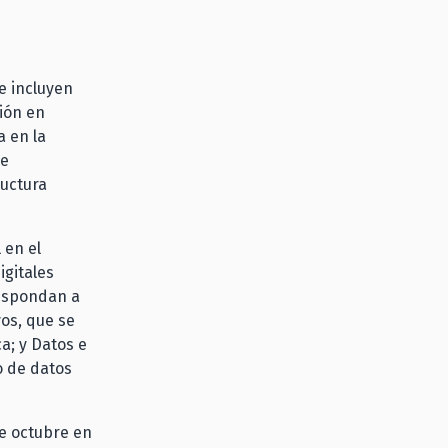
e incluyen
ión en
a en la
 e
ructura
 en el
igitales
respondan a
vos, que se
ca; y Datos e
o de datos
de octubre en