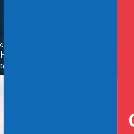
Octubre 30, 2024
Hacienda finaliza nueve diálog
En las regiones de Tarapacá, Biobío, La Araucanía y en la Met