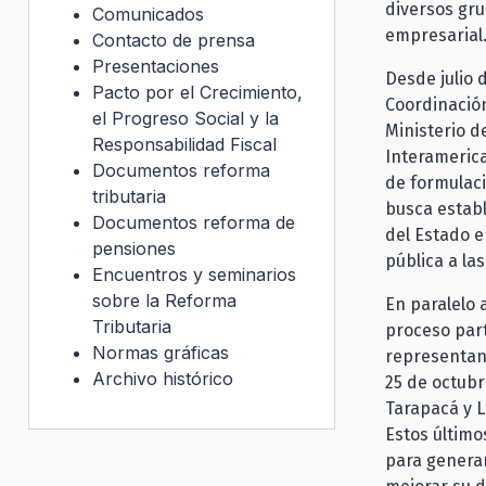
diversos gru
Comunicados
empresarial
Contacto de prensa
Presentaciones
Desde julio d
Pacto por el Crecimiento,
Coordinació
el Progreso Social y la
Ministerio d
Responsabilidad Fiscal
Interamerican
Documentos reforma
de formulaci
tributaria
busca establ
Documentos reforma de
del Estado e
pensiones
pública a la
Encuentros y seminarios
sobre la Reforma
En paralelo 
Tributaria
proceso part
Normas gráficas
representant
Archivo histórico
25 de octubr
Tarapacá y L
Estos último
para generar