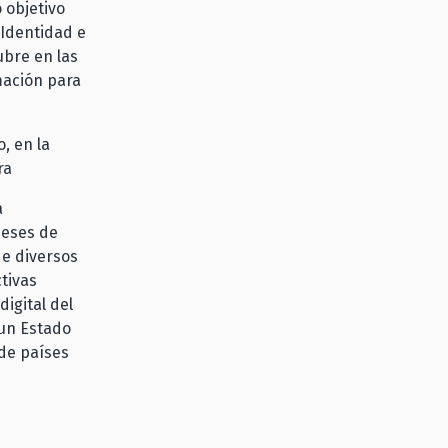
 objetivo
 Identidad e
ubre en las
mación para
, en la
ra
a
meses de
de diversos
tivas
igital del
 un Estado
 de países