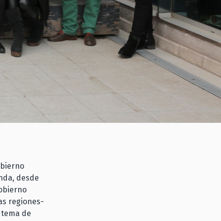
obierno
enda, desde
Gobierno
ras regiones-
e tema de