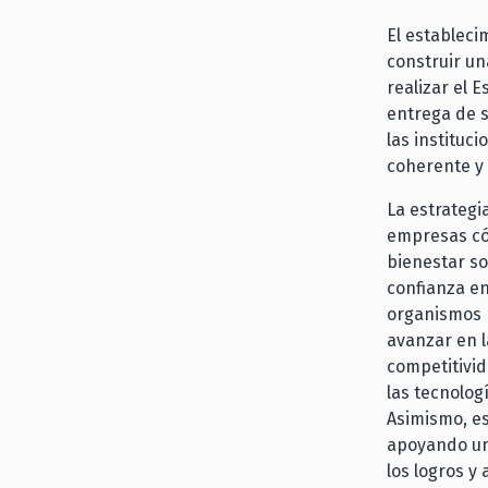
El estableci
construir un
realizar el E
entrega de s
las instituc
coherente y 
La estrategi
empresas có
bienestar so
confianza en
organismos m
avanzar en l
competitivid
las tecno
Asimismo, es
apoyando un
los logros y