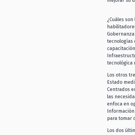
mejorar su d
¿Cuáles son 
habilitadore
Gobernanza y
tecnologías 
capacitació
Infraestructu
tecnológica
Los otros tre
Estado media
Centrados en
las necesida
enfoca en opt
Información
para tomar d
Los dos últi