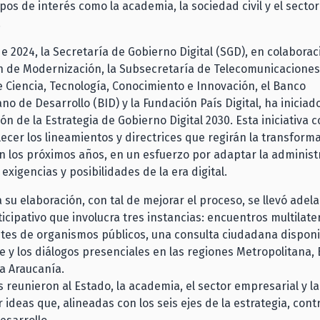
pos de interés como la academia, la sociedad civil y el sector
.
e 2024, la Secretaría de Gobierno Digital (SGD), en colaboraci
n de Modernización, la Subsecretaría de Telecomunicaciones,
e Ciencia, Tecnología, Conocimiento e Innovación, el Banco
o de Desarrollo (BID) y la Fundación País Digital, ha iniciad
ón de la Estrategia de Gobierno Digital 2030. Esta iniciativa 
ecer los lineamientos y directrices que regirán la transformac
n los próximos años, en un esfuerzo por adaptar la administr
s exigencias y posibilidades de la era digital.
a su elaboración, con tal de mejorar el proceso, se llevó adel
icipativo que involucra tres instancias: encuentros multilate
es de organismos públicos, una consulta ciudadana disponi
e y los diálogos presenciales en las regiones Metropolitana, 
a Araucanía.
s reunieron al Estado, la academia, el sector empresarial y l
 ideas que, alineadas con los seis ejes de la estrategia, cont