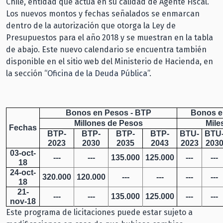
Chile, entidad que actúa en su calidad de Agente Fiscal.
Los nuevos montos y fechas señalados se enmarcan
dentro de la autorización que otorga la Ley de
Presupuestos para el año 2018 y se muestran en la tabla
de abajo. Este nuevo calendario se encuentra también
disponible en el sitio web del Ministerio de Hacienda, en
la sección “
Oficina de la Deuda Pública
”.
Bonos en Pesos - BTP
Bonos e
Millones de Pesos
Mile
Fechas
BTP-
BTP-
BTP-
BTP-
BTU-
BTU
2023
2030
2035
2043
2023
203
03-oct-
---
---
135.000
125.000
---
---
18
24-oct-
320.000
120.000
---
---
---
---
18
21-
---
---
135.000
125.000
---
---
nov-18
Este programa de licitaciones puede estar sujeto a