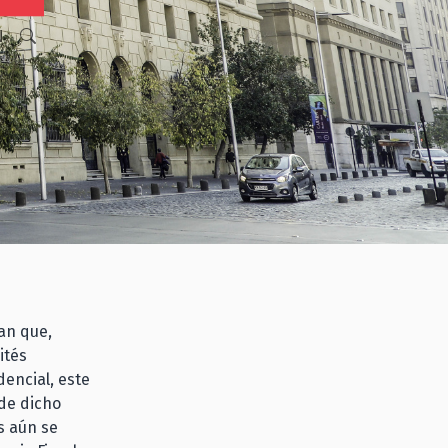
N
an que,
ités
dencial, este
 de dicho
s aún se