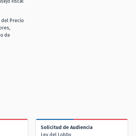
sejo Fiscal
 del Precio
pres,
so de
Solicitud de Audiencia
Ley del Lobby