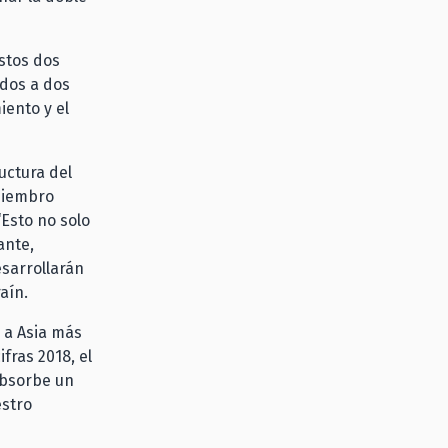
estos dos
ados a dos
iento y el
uctura del
miembro
“Esto no solo
ante,
sarrollarán
aín.
a a Asia más
fras 2018, el
absorbe un
estro