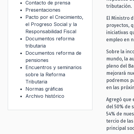
Contacto de prensa
tributación.
Presentaciones
Pacto por el Crecimiento,
El Ministro 
el Progreso Social y la
proyectos, q
Responsabilidad Fiscal
iniciativas 
Documentos reforma
empleo en nu
tributaria
Sobre la inc
Documentos reforma de
mundo, la au
pensiones
pleno del Ba
Encuentros y seminarios
mejorará nue
sobre la Reforma
podremos par
Tributaria
en las próxi
Normas gráficas
Archivo histórico
Agregó que e
del 50% de s
54% de nuest
tercio de la
principal so