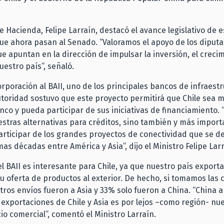
de Hacienda, Felipe Larraín, destacó el avance legislativo de 
ue ahora pasan al Senado. “Valoramos el apoyo de los diput
que apuntan en la dirección de impulsar la inversión, el crecim
estro país”, señaló.
orporación al BAII, uno de los principales bancos de infraestr
toridad sostuvo que este proyecto permitirá que Chile sea 
nco y pueda participar de sus iniciativas de financiamiento. 
stras alternativas para créditos, sino también y más import
ticipar de los grandes proyectos de conectividad que se de
mas décadas entre América y Asia”, dijo el Ministro Felipe Larr
l BAII es interesante para Chile, ya que nuestro país export
u oferta de productos al exterior. De hecho, si tomamos las ci
ros envíos fueron a Asia y 33% solo fueron a China. “China 
s exportaciones de Chile y Asia es por lejos –como región- nu
cio comercial”, comentó el Ministro Larraín.