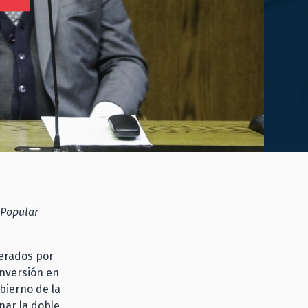
N
 Popular
derados por
Inversión en
obierno de la
nar la doble