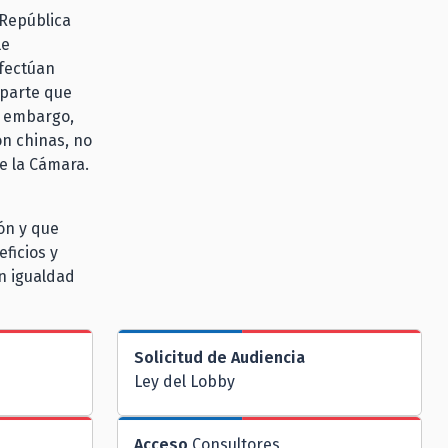
 República
le
efectúan
 parte que
n embargo,
n chinas, no
de la Cámara.
ón y que
eficios y
n igualdad
Solicitud de Audiencia
Ley del Lobby
Acceso
Consultores