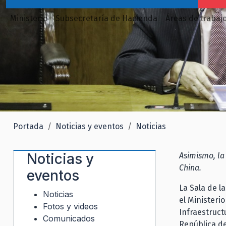
Ministerio
Subsecretaría de Hacienda
Áreas de trabaj
Portada
Noticias y eventos
Noticias
Noticias y
Asimismo, la
China.
eventos
La Sala de l
Noticias
el Ministeri
Fotos y videos
Infraestructu
Comunicados
República de