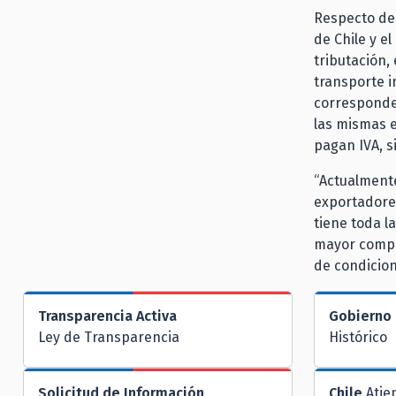
Respecto del
de Chile y e
tributación,
transporte i
corresponde—
las mismas e
pagan IVA, s
“Actualmente
exportadores
tiene toda la
mayor compe
de condicione
Transparencia Activa
Gobierno 
Ley de Transparencia
Histórico
Solicitud de Información
Chile
Atie