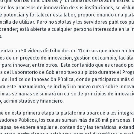
 que son las funcionarias y funcionarios de la administraci
ran los procesos de innovación de sus instituciones, se vislu
 potenciar y fortalecer esta labor, proporcionando una pla
ncilla de utilizar. Pero no solo las y los servidores públicos 
prender; está abierta a cualquier persona interesada en la i
s.
uenta con 50 videos distribuidos en 11 cursos que abarcan t
es de un proyecto de innovación, gestión del cambio, facilita
para innovar, entre otros. Este contenido que es creado po
s del Laboratorio de Gobierno tuvo su piloto durante el Pro
del índice de Innovación Pública, donde participaron más 
ra este lanzamiento, se incluyó un nuevo curso sobre innova
ximas semanas se sumará un curso de principios de innovaci
o, administrativo y financiero.
e en esta primera etapa la plataforma abarque a los integra
adores Públicos, los cuales suman más de 28 mil personas. 
tapas, se espera ampliar el contenido y las temáticas, exten