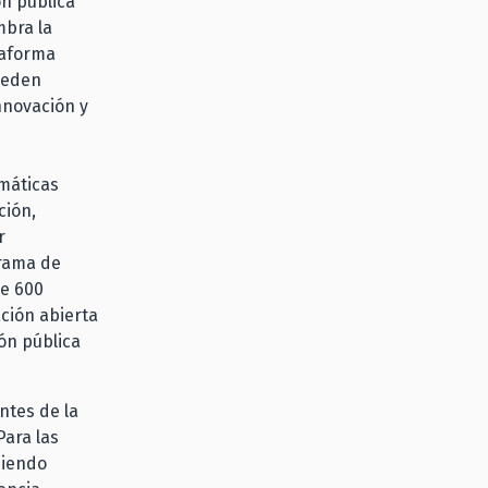
ón pública
mbra la
taforma
pueden
nnovación y
emáticas
ción,
r
grama de
de 600
ción abierta
ón pública
ntes de la
Para las
diendo