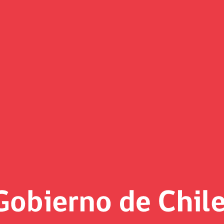
ió nueve años lanzando una Es
ra difundir aprendizajes hacia los funcionarios públicos.