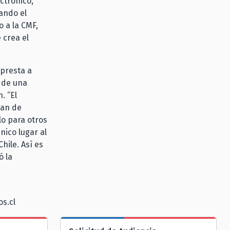
ectrónico,
ando el
o a la CMF,
 crea el
 presta a
ó de una
. “El
jan de
lo para otros
nico lugar al
hile. Así es
ó la
s.cl