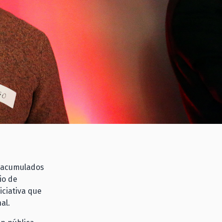
s acumulados
io de
iciativa que
nal.