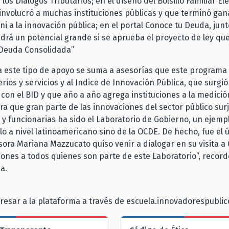
os Diálogos Tributarios; en el diseño del Bolsillo Familiar El
 involucró a muchas instituciones públicas y que terminó gan
i a la innovación pública; en el portal Conoce tu Deuda, junt
drá un potencial grande si se aprueba el proyecto de ley que
 Deuda Consolidada”
 este tipo de apoyo se suma a asesorías que este programa
erios y servicios y al Indice de Innovación Pública, que surgi
con el BID y que año a año agrega instituciones a la medición
ara que gran parte de las innovaciones del sector público sur
 y funcionarias ha sido el Laboratorio de Gobierno, un ejemp
lo a nivel latinoamericano sino de la OCDE. De hecho, fue el ú
sora Mariana Mazzucato quiso venir a dialogar en su visita a C
ciones a todos quienes son parte de este Laboratorio”, record
a.
resar a la plataforma a través de escuela.innovadorespublico