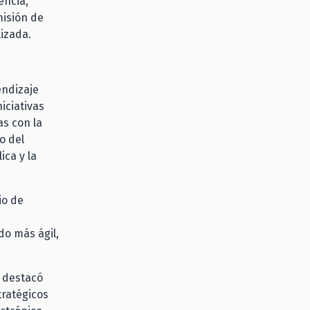
encia,
misión de
lizada.
endizaje
iciativas
s con la
o del
ica y la
io de
do más ágil,
r destacó
tratégicos