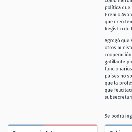
como fueron l
política que
Premio Avonn
que creo ten
Registro de
Agregó que a
otros minist
cooperación 
gatillante p
funcionarios
países no so
que la profe
que felicita
subsecretari
Se podrá ing