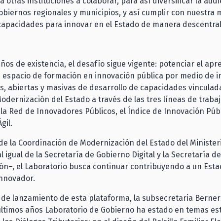
a otras instituciones a colaborar, para así diversificar la audi
obiernos regionales y municipios, y así cumplir con nuestra 
 capacidades para innovar en el Estado de manera descentra
ños de existencia, el desafío sigue vigente: potenciar el apr
espacio de formación en innovación pública por medio de in
 abiertas y masivas de desarrollo de capacidades vinculada
dernización del Estado a través de las tres líneas de trabaj
 la Red de Innovadores Públicos, el Índice de Innovación Públ
Ágil.
e la Coordinación de Modernización del Estado del Minister
l igual de la Secretaría de Gobierno Digital y la Secretaría de
n–, el Laboratorio busca continuar contribuyendo a un Esta
nnovador.
 de lanzamiento de esta plataforma, la subsecretaria Berne
últimos años Laboratorio de Gobierno ha estado en temas es