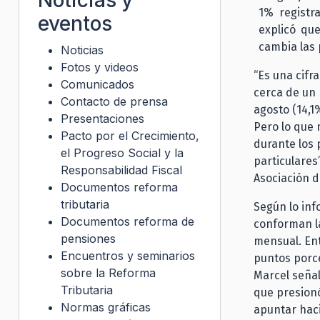
1% registr
eventos
explicó qu
cambia las 
Noticias
Fotos y videos
“Es una cifr
Comunicados
cerca de un 
Contacto de prensa
agosto (14,1
Presentaciones
Pero lo que 
Pacto por el Crecimiento,
durante los
el Progreso Social y la
particulares
Responsabilidad Fiscal
Asociación 
Documentos reforma
tributaria
Según lo inf
Documentos reforma de
conforman la
pensiones
mensual. Ent
Encuentros y seminarios
puntos porce
sobre la Reforma
Marcel seña
Tributaria
que presionó
Normas gráficas
apuntar haci