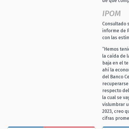
de que compl
IPOM
Consultado s
informe de P
con las esti
“Hemos tenid
la caída de 
baja en el t
ahí la econo
del Banco C
recuperarse 
respecto del
la cual se v
vislumbrar u
2023, creo q
cifras prome