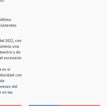
zó.
 último
sistentes
el 2022, con
Tuvimos una
imestre y de
el escenario
 es si
velocidad con
 de
 meses del
e en las