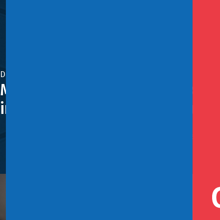
Diciembre 7, 2022
Ministro Marcel y alza de 1% d
inflacionaria irá a la baja dur
Autoridad señaló que “no se puede bajar la guardia fren
Destacó las medidas que ha tomado el Gobierno para miti
básica protegida, el alza del salario mínimo.