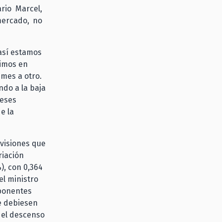
rio Marcel,
mercado, no
 así estamos
vimos en
 mes a otro.
ndo a la baja
meses
e la
ivisiones que
riación
), con 0,364
el ministro
mponentes
ue debiesen
o el descenso