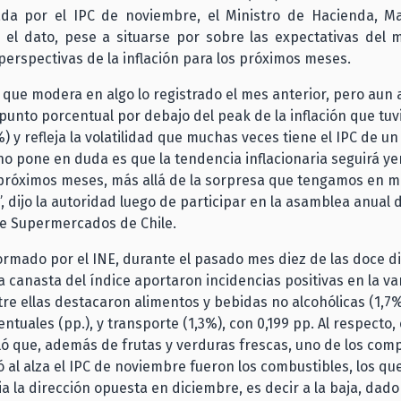
ada por el IPC de noviembre, el Ministro de Hacienda, Ma
e el dato, pese a situarse por sobre las expectativas del 
perspectivas de la inflación para los próximos meses.
a que modera en algo lo registrado el mes anterior, pero aun
punto porcentual por debajo del peak de la inflación que tu
%) y refleja la volatilidad que muchas veces tiene el IPC de un
no pone en duda es que la tendencia inflacionaria seguirá ye
 próximos meses, más allá de la sorpresa que tengamos en 
”, dijo la autoridad luego de participar en la asamblea anual d
de Supermercados de Chile.
ormado por el INE, durante el pasado mes diez de las doce d
 canasta del índice aportaron incidencias positivas en la va
re ellas destacaron alimentos y bebidas no alcohólicas (1,7%
ntuales (pp.), y transporte (1,3%), con 0,199 pp. Al respecto, 
ló que, además de frutas y verduras frescas, uno de los co
 al alza el IPC de noviembre fueron los combustibles, los q
a la dirección opuesta en diciembre, es decir a la baja, dad