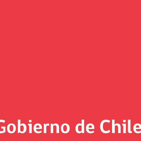
e IPC de noviembre: “No pone e
ante los próximos meses”
te a la inflación”.
gar el impacto del alza de precios en el país como el Mepco 