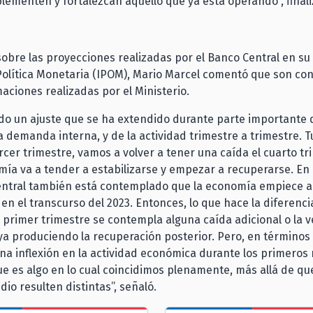
ementen y fortalezcan aquello que ya está operando”, finali
obre las proyecciones realizadas por el Banco Central en su
olítica Monetaria (IPOM), Mario Marcel comentó que son con
maciones realizadas por el Ministerio.
o un ajuste que se ha extendido durante parte importante d
la demanda interna, y de la actividad trimestre a trimestre. 
ercer trimestre, vamos a volver a tener una caída el cuarto tr
mía va a tender a estabilizarse y empezar a recuperarse. En 
entral también está contemplado que la economía empiece a
en el transcurso del 2023. Entonces, lo que hace la diferencia
 primer trimestre se contempla alguna caída adicional o la 
aya produciendo la recuperación posterior. Pero, en términos
na inflexión en la actividad económica durante los primeros
ue es algo en lo cual coincidimos plenamente, más allá de qu
dio resulten distintas”, señaló.