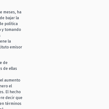
de meses, ha
e bajar la
de política
o y tomando
a
ene la
tituto emisor
e de
s de ellas
 el aumento
nero el
es. El hecho
re decir que
 en términos