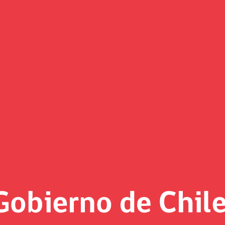
dy’s de mantener la clasificaci
nforme releva que “Chile mantiene sus fortalezas” y que “la 