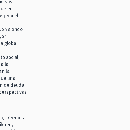
ne sus
que en
e para el
guen siendo
yor
ía global
o social,
a la
an la
que una
ión de deuda
perspectivas
ón, creemos
ilena y