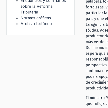
Encuentros y seminarios
palabras, lo
sobre la Reforma
fortalezas, 
Tributaria
particular l
Normas gráficas
país y que e
Archivo histórico
La agencia t
sólidas. Ad
productor de
más verde, b
Del mismo mo
espera que s
responsabili
perspectiva 
continua efe
podría apoya
de crecimie
productivida
El ministro 
que refleja 