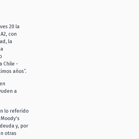
ves 20 la
 A2, con
ad, la
za
o
 Chile -
ltimos años”.
 en
ayuden a
n lo referido
, Moody's
deuda y, por
En otras