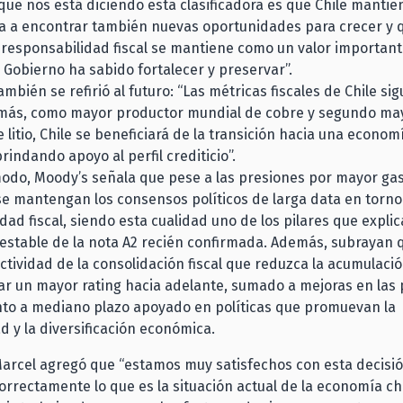
 que nos está diciendo esta clasificadora es que Chile mantie
va a encontrar también nuevas oportunidades para crecer y 
a responsabilidad fiscal se mantiene como un valor important
l Gobierno ha sabido fortalecer y preservar”.
ambién se refirió al futuro: “Las métricas fiscales de Chile si
emás, como mayor productor mundial de cobre y segundo ma
 litio, Chile se beneficiará de la transición hacia una econom
rindando apoyo al perfil crediticio”.
do, Moody’s señala que pese a las presiones por mayor gast
e mantengan los consensos políticos de larga data en torno 
dad fiscal, siendo esta cualidad uno de los pilares que explic
estable de la nota A2 recién confirmada. Además, subrayan 
ctividad de la consolidación fiscal que reduzca la acumulac
r un mayor rating hacia adelante, sumado a mejoras en las 
nto a mediano plazo apoyado en políticas que promuevan la
d y la diversificación económica.
Marcel agregó que “estamos muy satisfechos con esta decisi
correctamente lo que es la situación actual de la economía ch