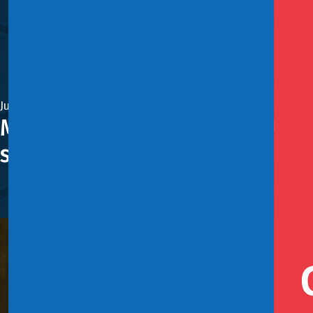
Junio 21, 2024
Marcel ante la decisión de Moo
satisfechos”
El ministro de Hacienda, Mario Marcel, destacó que el i
para el país”.