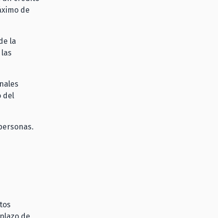
áximo de
de la
 las
nales
 del
 personas.
itos
 plazo de