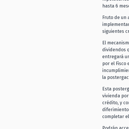
hasta 6 mese
Fruto de un
implementar 
siguientes cr
El mecanismo
dividendos q
entregará un
por el Fisco
incumplimien
la postergac
Esta posterg
vivienda por
crédito, y c
diferimiento
completar el
Podrán acced