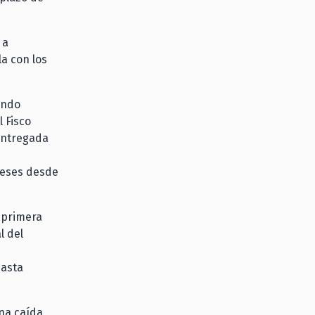
 a
a con los
endo
 Fisco
entregada
meses desde
 primera
l del
hasta
una caída