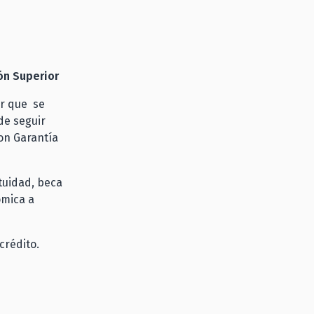
ión Superior
or que se
de seguir
con Garantía
tuidad, beca
ómica a
crédito.