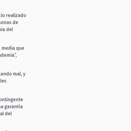
cio realizado
rsonas de
ia del
e media que
ndemia”,
sando mal, y
les
contingente
na garantía
al del