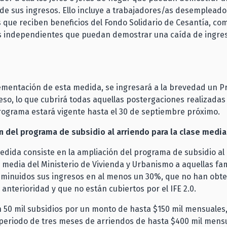
a de sus ingresos. Ello incluye a trabajadores/as desempleado
que reciben beneficios del Fondo Solidario de Cesantía, co
s independientes que puedan demostrar una caída de ingre
ementación de esta medida, se ingresará a la brevedad un P
eso, lo que cubrirá todas aquellas postergaciones realizadas
 programa estará vigente hasta el 30 de septiembre próximo.
n del programa de subsidio al arriendo para la clase media
edida consiste en la ampliación del programa de subsidio al
e media del Ministerio de Vivienda y Urbanismo a aquellas fa
sminuidos sus ingresos en al menos un 30%, que no han obte
 anterioridad y que no están cubiertos por el IFE 2.0.
 50 mil subsidios por un monto de hasta $150 mil mensuales
periodo de tres meses de arriendos de hasta $400 mil mens