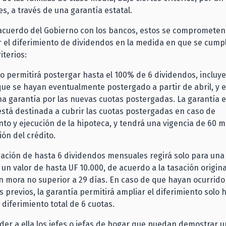
s, a través de una garantía estatal.
 acuerdo del Gobierno con los bancos, estos se comprometen
el diferimiento de dividendos en la medida en que se cumpl
iterios:
 permitirá postergar hasta el 100% de 6 dividendos, incluy
ue se hayan eventualmente postergado a partir de abril, y el
a garantía por las nuevas cuotas postergadas. La garantía 
 está destinada a cubrir las cuotas postergadas en caso de
to y ejecución de la hipoteca, y tendrá una vigencia de 60 
ión del crédito.
ación de hasta 6 dividendos mensuales regirá solo para una
 un valor de hasta UF 10.000, de acuerdo a la tasación origina
on mora no superior a 29 días. En caso de que hayan ocurrido
s previos, la garantía permitirá ampliar el diferimiento solo 
 diferimiento total de 6 cuotas.
er a ella los jefes o jefas de hogar que puedan demostrar 