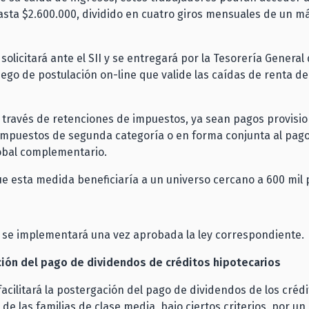
sta $2.600.000, dividido en cuatro giros mensuales de un m
 solicitará ante el SII y se entregará por la Tesorería General 
uego de postulación on-line que valide las caídas de renta de
 través de retenciones de impuestos, ya sean pagos provisio
impuestos de segunda categoría o en forma conjunta al pago
obal complementario.
ue esta medida beneficiaría a un universo cercano a 600 mil
 se implementará una vez aprobada la ley correspondiente.
ción del pago de dividendos de créditos hipotecarios
facilitará la postergación del pago de dividendos de los créd
 de las familias de clase media, bajo ciertos criterios, por un