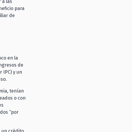
 a las
neficio para
liar de
oco en la
ingresos de
r IPC) y un
eso.
mia, tenían
leados o con
es
idos “por
 un crédito