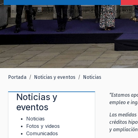
Ministerio
Subsecretaría de Hacienda
Áreas de trabaj
Portada
Noticias y eventos
Noticias
Noticias y
“Estamos apo
empleo e ing
eventos
Las medidas 
Noticias
créditos hipo
Fotos y videos
y ampliación 
Comunicados