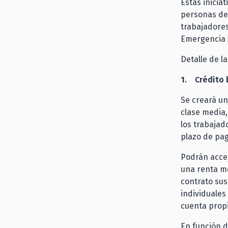
Estas inicia
personas de 
trabajadores
Emergencia 
Detalle de l
1. Crédito 
Se creará un
clase media,
los trabajad
plazo de pag
Podrán acced
una renta m
contrato su
individuales
cuenta propi
En función d