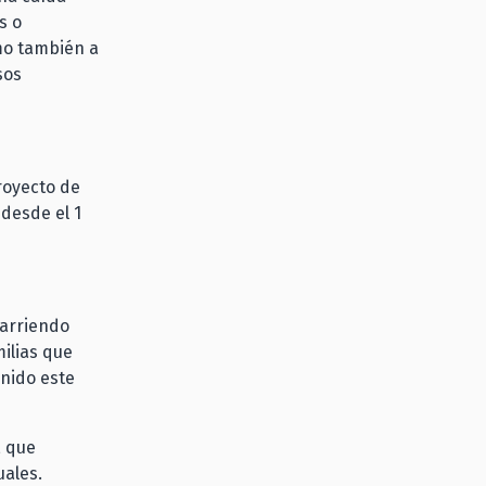
s o
mo también a
sos
royecto de
 desde el 1
 arriendo
milias que
nido este
, que
uales.