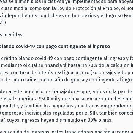
tivas se suman a las iniciativas ya implementadas para apoyar
clase media, como son la Ley de Protección al Empleo, el Be
 independientes con boletas de honorarios y el Ingreso Fami
2.0.
as medidas:
blando covid-19 con pago contingente al ingreso
 crédito blando covid-19 con pago contingente al ingreso y f
 mediante el cual se financiará hasta un 70% de la caída en 
ores, con tasa de interés real igual a cero (solo reajustado po
o de cuatro años con un año de gracia y contingente al ingr
er a este beneficio los trabajadores que, antes de la pande
ensual superior a $500 mil y que hoy se encuentran desemp
spendido, y también los pequeños y medianos emprendedor
 (empresas individuales reguladas por el SII), también conoc
a”, cuyos ingresos hayan disminuido en 30% o más.
e su caída de ingresos, estos trabajadores podrán acceder a