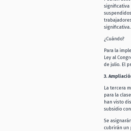
significativ
suspendidos 
trabajadore
significativa.
¿Cuándo?
Para la impl
Ley al Congr
de julio. El
3. Ampliació
La tercera m
para la clas
han visto di
subsidio con
Se asignarán
cubrirán un 