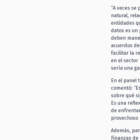
“A veces se 
natural, rel
entidades qu
datos es un 
deben maneja
acuerdos de 
facilitar la
en el sector
sería una ga
En el panel 
comentó: “Es
sobre qué si
Es una refle
de enfrentar
provechoso 
Además, part
Finanzas de 