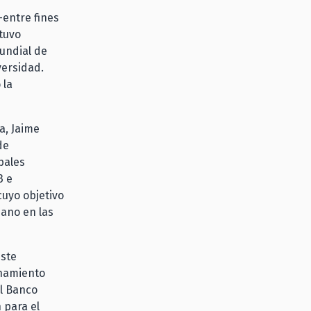
—entre fines
tuvo
undial de
versidad.
 la
a, Jaime
de
pales
3 e
cuyo objetivo
mano en las
este
onamiento
l Banco
 para el