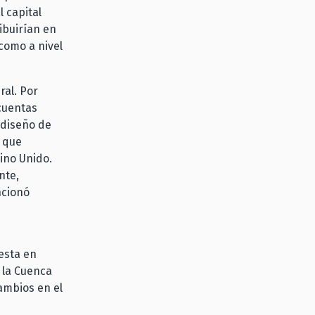
 capital
ibuirían en
 como a nivel
ral. Por
 cuentas
 diseño de
o que
ino Unido.
nte,
ncionó
esta en
 la Cuenca
ambios en el