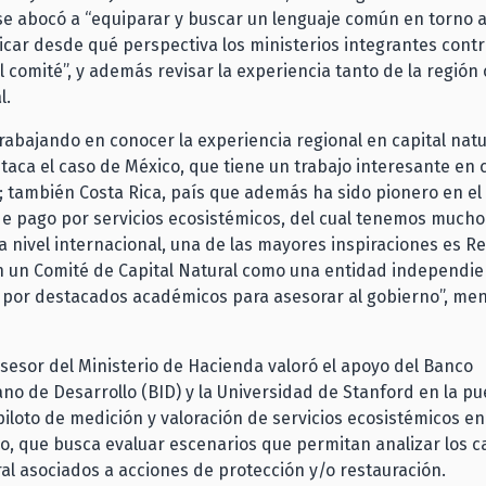
se abocó a “equiparar y buscar un lenguaje común en torno al
licar desde qué perspectiva los ministerios integrantes contr
el comité”, y además revisar la experiencia tanto de la región
l.
rabajando en conocer la experiencia regional en capital natu
taca el caso de México, que tiene un trabajo interesante en
 también Costa Rica, país que además ha sido pionero en el
e pago por servicios ecosistémicos, del cual tenemos much
a nivel internacional, una de las mayores inspiraciones es Re
n un Comité de Capital Natural como una entidad independie
por destacados académicos para asesorar al gobierno”, me
sesor del Ministerio de Hacienda valoró el apoyo del Banco
no de Desarrollo (BID) y la Universidad de Stanford en la pu
iloto de medición y valoración de servicios ecosistémicos en
o, que busca evaluar escenarios que permitan analizar los c
ral asociados a acciones de protección y/o restauración.