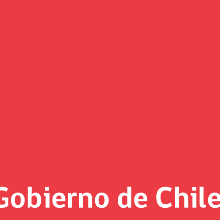
en COP 16 avances y desafíos d
a, Jaime Tramón, participó del evento organizado en Colombi