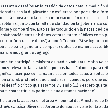
presentan desafíos en la gestión de datos para la medición d
acionados con la duplicación de esfuerzos por parte de difer
e están buscando la misma información. En otros casos, la f
problema, junto con la falta de claridad en la gobernanza s
rse y compartirse. Esto se ha traducido en la necesidad de
colaboración entre distintos actores, tanto públicos como p
 recopilación y uso de datos”, ahondó Tramón. “Si se lograran
 público parar generar y compartir datos de manera accesible
nancia muy grande”, agregó.
también participó la ministra de Medio Ambiente, Maisa Rojas
 muy relevante la invitación que nos hace Colombia para ref
gnifica hacer paz con la naturaleza en todos estos ámbitos p
xión crucial, profunda, que puede ser incómoda, pero que es
 el desafío crítico que estamos viviendo (…) Y espero que t
para compartir la experiencia que estamos haciendo”.
iciparon la asesora en el área Ambiental del Ministerio de 
Uruguay, Luisa Olivera; el gerente de Boques y Sustentabilid