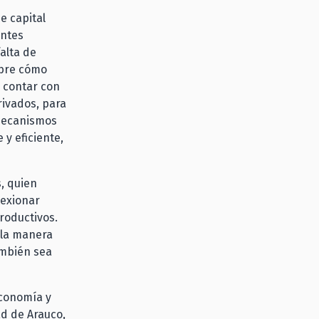
e capital
entes
alta de
obre cómo
 contar con
rivados, para
 mecanismos
 y eficiente,
, quien
lexionar
roductivos.
 la manera
ambién sea
Economía y
ad de Arauco,