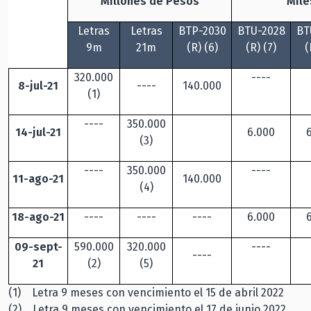
Millones de Pesos
Mile
Letras
Letras
BTP-2030
BTU-2028
BT
9m
21m
(R) (6)
(R) (7)
(
320.000
----
8-jul-21
----
140.000
(1)
----
350.000
14-jul-21
6.000
(3)
----
350.000
----
11-ago-21
140.000
(4)
18-ago-21
----
----
----
6.000
09-sept-
590.000
320.000
----
----
21
(2)
(5)
(1) Letra 9 meses con vencimiento el 15 de abril 2022
(2) Letra 9 meses con vencimiento el 17 de junio 2022