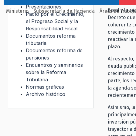
crecimiento 
Presentaciones
fiscal y la r
Ministerio
Subsecretaría de Hacienda
Áreas de trabaj
Pacto por el Crecimiento,
Decreto que 
el Progreso Social y la
coherente co
Responsabilidad Fiscal
crecimiento 
Documentos reforma
reactivar la
tributaria
plazo.
Documentos reforma de
pensiones
Al respecto, 
Encuentros y seminarios
deuda públic
sobre la Reforma
crecimiento 
Tributaria
parte, los r
Normas gráficas
la agenda so
Archivo histórico
recientemen
Asimismo, l
principalmen
inversión pú
trayectoria 