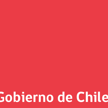
 sobre reporte de clasificadora
icadora de riesgo Fitch mantuvo la clasificación de riesgo del 
rspectiva desde “estable” a “negativa”. Ello, según consigna e
cenario internacional más complejo y volátil, y, en el plano lo
menor crecimiento económico, mayores déficits fiscales y de
yor incertidumbre política local y la persistencia de focos d
exto, el Ministerio de Hacienda reafirma la importancia de r