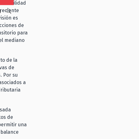
onsabilidad
 reciente
N
isión es
ecciones de
nsitorio para
 el mediano
to de la
vas de
. Por su
asociados a
ributaria
asada
tos de
permitir una
 balance