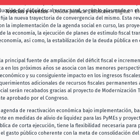
económico, al tiempo que reitera su compromiso con la resp
educción del déficit fiscal estructural, según lo plasmado en el
o
Noticias y eventos
Deuda pública
Biblioteca Digital
E
fija la nueva trayectoria de convergencia del mismo. Esta rev
n la implementación de la agenda social en curso, las proy
de la economía, la ejecución de planes de estímulo fiscal tra
 economía, así como, la estabilización de la deuda pública en
la principal fuente de ampliación del déficit fiscal e incremen
a en los próximos años se asocia con las menores perspecti
económico y su consiguiente impacto en los ingresos fiscales
equerimientos adicionales de recursos fiscales permanentes 
cial serán recabados gracias al proyecto de Modernización T
te aprobado por el Congreso.
a agenda de reactivación económica bajo implementación, b
te en medidas de alivio de liquidez para las PyMEs y proyec
blica de corta ejecución, tiene la flexibilidad necesaria para 
del gasto público coherente con la meta de consolidación del