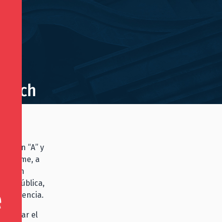
 Fitch
país en “A” y
l informe, a
cal, un
uda pública,
e violencia.
ecuperar el