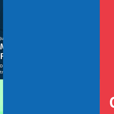
Julio 9, 2025
Ministerio de Hacienda, UNEP F
Finanzas Sostenibles en Améric
Durante tres días, representantes del Cono Sur y Perú dialog
transición justa y sostenible en la región.