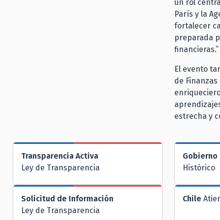
un rol centr
París y la A
fortalecer c
preparada pa
financieras.”
El evento ta
de Finanzas 
enriqueciero
aprendizajes
estrecha y c
Transparencia Activa
Gobierno 
Ley de Transparencia
Histórico
Solicitud de Información
Chile
Atie
Ley de Transparencia