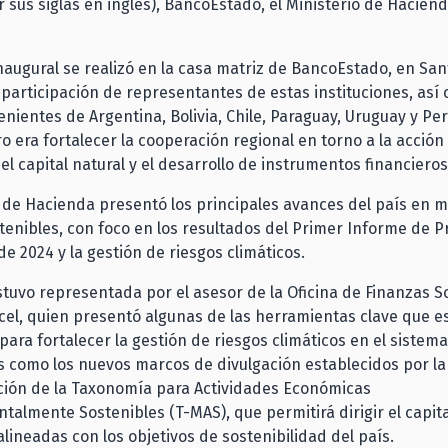
r sus siglas en inglés), BancoEstado, el Ministerio de Haciend
naugural se realizó en la casa matriz de BancoEstado, en San
 participación de representantes de estas instituciones, así
enientes de Argentina, Bolivia, Chile, Paraguay, Uruguay y Perú
o era fortalecer la cooperación regional en torno a la acción 
el capital natural y el desarrollo de instrumentos financieros
o de Hacienda presentó los principales avances del país en m
tenibles, con foco en los resultados del Primer Informe de P
e 2024 y la gestión de riesgos climáticos.
stuvo representada por el asesor de la Oficina de Finanzas S
el, quien presentó algunas de las herramientas clave que e
ara fortalecer la gestión de riesgos climáticos en el sistema
es como los nuevos marcos de divulgación establecidos por la 
ión de la Taxonomía para Actividades Económicas
almente Sostenibles (T-MAS), que permitirá dirigir el capita
alineadas con los objetivos de sostenibilidad del país.