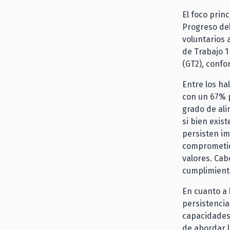
El foco prin
Progreso de
voluntarios 
de Trabajo 1
(GT2), confo
Entre los ha
con un 67% p
grado de ali
si bien exis
persisten im
comprometid
valores. Cab
cumplimient
En cuanto a 
persistencia
capacidades 
de abordar l