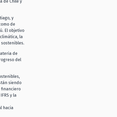
a de Chile y
tiago, y
 como de
. El objetivo
climática, la
 sostenibles.
ateria de
rogreso del
ostenibles,
stán siendo
 financiero
IFRS y la
l hacia