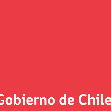
I, BancoEstado y CAF sostuvier
a Latina
aron en Santiago sobre financiamiento climático, protección 