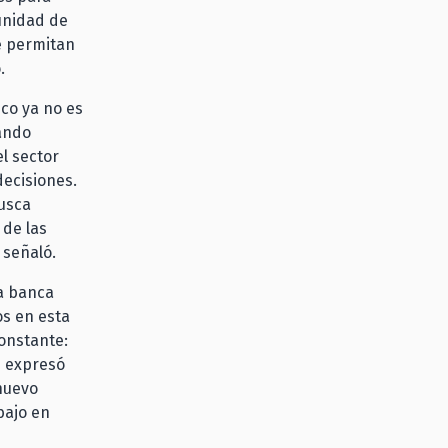
tunidad de
e permitan
.
co ya no es
tando
l sector
decisiones.
busca
de las
, señaló.
la banca
os en esta
constante:
e expresó
 nuevo
bajo en