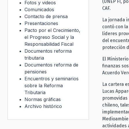
(UNEP FI, po
Fotos y videos
CAF.
Comunicados
Contacto de prensa
La jornada i
Presentaciones
contó con la
Pacto por el Crecimiento,
líderes prov
el Progreso Social y la
del encuentr
Responsabilidad Fiscal
protección d
Documentos reforma
tributaria
El Ministeri
Documentos reforma de
finanzas sos
pensiones
Acuerdo Verd
Encuentros y seminarios
La cartera e
sobre la Reforma
Lucas Apparc
Tributaria
promovidas p
Normas gráficas
chileno, tal
Archivo histórico
implementac
Medioambient
actividades 