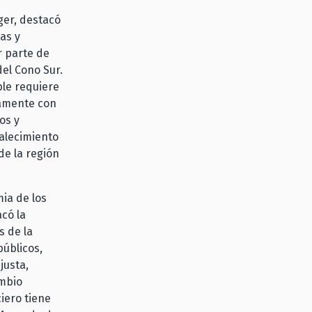
nger, destacó
as y
r parte de
del Cono Sur.
le requiere
vamente con
os y
talecimiento
de la región
ia de los
có la
s de la
públicos,
justa,
ambio
iero tiene