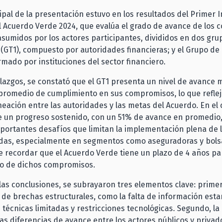
cipal de la presentación estuvo en los resultados del Primer 
l Acuerdo Verde 2024, que evalúa el grado de avance de los
asumidos por los actores participantes, divididos en dos gru
 (GT1), compuesto por autoridades financieras; y el Grupo de
rmado por instituciones del sector financiero.
llazgos, se constató que el GT1 presenta un nivel de avance 
romedio de cumplimiento en sus compromisos, lo que reflej
neación entre las autoridades y las metas del Acuerdo. En el 
te un progreso sostenido, con un 51% de avance en promedio
portantes desafíos que limitan la implementación plena de 
as, especialmente en segmentos como aseguradoras y bols
e recordar que el Acuerdo Verde tiene un plazo de 4 años par
o de dichos compromisos.
las conclusiones, se subrayaron tres elementos clave: primer
 de brechas estructurales, como la falta de información est
técnicas limitadas y restricciones tecnológicas. Segundo, l
as diferencias de avance entre los actores públicos y privad