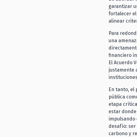
garantizar u
fortalecer 
alinear crite
Para redonde
una amenaza 
directamente
financiero i
El Acuerdo V
justamente 
institucione
En tanto, el
pública como
etapa crític
estar donde 
impulsando e
desafío: ser
carbono y re