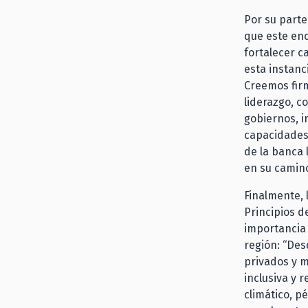
Por su parte,
que este en
fortalecer c
esta instanc
Creemos fir
liderazgo, c
gobiernos, i
capacidades,
de la banca 
en su camino 
Finalmente, 
Principios d
importancia 
región: “Des
privados y m
inclusiva y 
climático, p