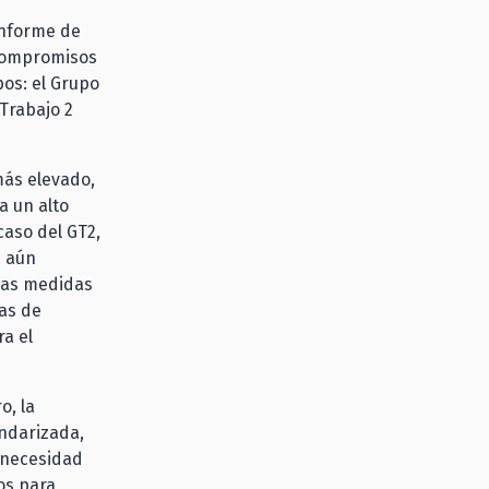
Informe de
 compromisos
pos: el Grupo
 Trabajo 2
más elevado,
a un alto
caso del GT2,
, aún
las medidas
as de
a el
o, la
andarizada,
a necesidad
os para