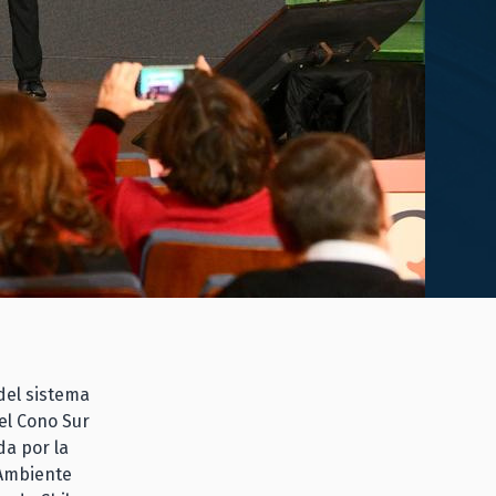
del sistema
 el Cono Sur
da por la
 Ambiente