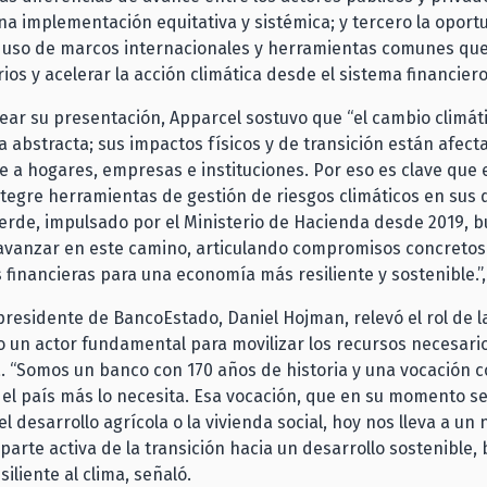
na implementación equitativa y sistémica; y tercero la opor
el uso de marcos internacionales y herramientas comunes qu
rios y acelerar la acción climática desde el sistema financiero
ar su presentación, Apparcel sostuvo que “el cambio climáti
abstracta; sus impactos físicos y de transición están afec
 a hogares, empresas e instituciones. Por eso es clave que e
ntegre herramientas de gestión de riesgos climáticos en sus 
erde, impulsado por el Ministerio de Hacienda desde 2019, 
avanzar en este camino, articulando compromisos concretos 
s financieras para una economía más resiliente y sostenible.”
 presidente de BancoEstado, Daniel Hojman, relevó el rol de 
 un actor fundamental para movilizar los recursos necesari
a. “Somos un banco con 170 años de historia y una vocación 
el país más lo necesita. Esa vocación, que en su momento s
l desarrollo agrícola o la vivienda social, hoy nos lleva a un
 parte activa de la transición hacia un desarrollo sostenible, 
siliente al clima, señaló.