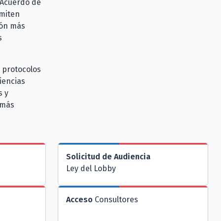
l Acuerdo de
rmiten
ión más
s
 protocolos
iencias
s y
 más
Solicitud de Audiencia
Ley del Lobby
Acceso
Consultores