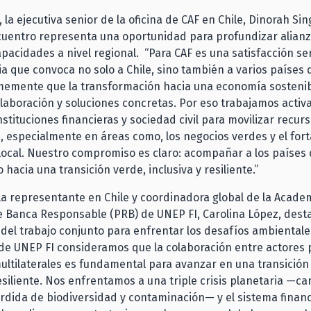
 la ejecutiva senior de la oficina de CAF en Chile, Dinorah Si
cuentro representa una oportunidad para profundizar alianz
apacidades a nivel regional. “Para CAF es una satisfacción se
ia que convoca no solo a Chile, sino también a varios países 
memente que la transformación hacia una economía sostenib
olaboración y soluciones concretas. Por eso trabajamos acti
nstituciones financieras y sociedad civil para movilizar recurs
 especialmente en áreas como, los negocios verdes y el for
local. Nuestro compromiso es claro: acompañar a los países 
hacia una transición verde, inclusiva y resiliente.”
la representante en Chile y coordinadora global de la Academ
e Banca Responsable (PRB) de UNEP FI, Carolina López, desta
del trabajo conjunto para enfrentar los desafíos ambientale
de UNEP FI consideramos que la colaboración entre actores 
ultilaterales es fundamental para avanzar en una transición 
resiliente. Nos enfrentamos a una triple crisis planetaria —c
érdida de biodiversidad y contaminación— y el sistema financ