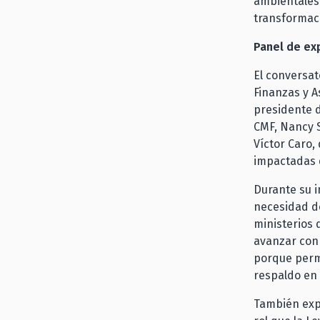
ambientales 
transformaci
Panel de ex
El conversat
Finanzas y A
presidente d
CMF, Nancy S
Víctor Caro,
impactadas 
Durante su i
necesidad de
ministerios 
avanzar con 
porque perm
respaldo en 
También expl