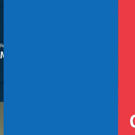
Febrero 6, 2026
Ministerio de Hacienda y PNUD 
La directora de Presupuestos (Dipres), Javiera Martínez 
permitido fortalecer la capacidad del Estado para orien
La Coordinadora de Finanzas y Asuntos Internacionales 
solo en declaraciones, sino que se traduzcan en accione