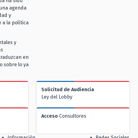
da ha sido
 una agenda
dad y
a la política
ntales y
as
 traduzcan en
o sobre lo ya
Solicitud de Audiencia
Ley del Lobby
Acceso
Consultores
Información
Redes Sociales