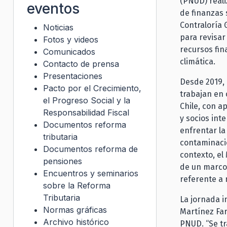
(PNUD) reali
eventos
de finanzas 
Contraloría 
Noticias
para revisar
Fotos y videos
recursos fin
Comunicados
climática.
Contacto de prensa
Presentaciones
Desde 2019, 
Pacto por el Crecimiento,
trabajan en 
el Progreso Social y la
Chile, con a
Responsabilidad Fiscal
y socios int
Documentos reforma
enfrentar la
tributaria
contaminació
Documentos reforma de
contexto, el
pensiones
de un marco 
Encuentros y seminarios
referente a n
sobre la Reforma
Tributaria
La jornada i
Normas gráficas
Martínez Far
Archivo histórico
PNUD. “Se tr