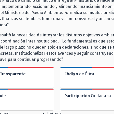
ey Marco de Cambio Climático entrega al Ministerio de Hacien
ir implementando, accionando y alineando financiamiento en
 el Ministerio del Medio Ambiente. Formaliza su institucionali
s finanzas sostenibles tener una visión transversal y anclarse 
era”.
resaltó la necesidad de integrar los distintos objetivos ambie
a coordinación interinstitucional. “Lo fundamental es que est
de largo plazo no queden solo en declaraciones, sino que se
cretas. Institucionalizar estos avances y seguir construyend
lave para continuar progresando”.
Transparente
Código
de Ética
nde
Participación
Ciudadana
jamos
Ingresa