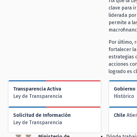
rol que la L
clave para 
liderada por
permite a la
macrofinanci
Por último, 
fortalecer l
estrategias 
acciones con
logrado es c
Transparencia Activa
Gobierno 
Ley de Transparencia
Histórico
Solicitud de Información
Chile
Atie
Ley de Transparencia
Ministerio de
Dónde traba