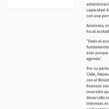
administraci
capacidad de
con una pers
Asimismo, en
fiscal acotad
“Dado el acot
fundamental
esto porque 
agenda”.
Por su parte
Chile, Palom
con el Minis
finanzas sos
inversión qu
desarrollo s
intereses ec