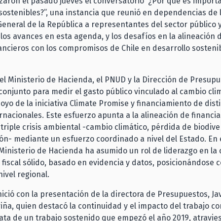
zaron el pasado jueves el conversatorio “¿Por qué es import
sostenibles?”, una instancia que reunió en dependencias de 
General de la República a representantes del sector público 
 los avances en esta agenda, y los desafíos en la alineación d
ancieros con los compromisos de Chile en desarrollo sostenib
el Ministerio de Hacienda, el PNUD y la Dirección de Presup
conjunto para medir el gasto público vinculado al cambio cli
poyo de la iniciativa Climate Promise y financiamiento de dist
ernacionales. Este esfuerzo apunta a la alineación de financ
 triple crisis ambiental -cambio climático, pérdida de biodive
n- mediante un esfuerzo coordinado a nivel del Estado. En 
 Ministerio de Hacienda ha asumido un rol de liderazgo en la
fiscal sólido, basado en evidencia y datos, posicionándose 
ivel regional.
nició con la presentación de la directora de Presupuestos, Ja
iña, quien destacó la continuidad y el impacto del trabajo co
ata de un trabajo sostenido que empezó el año 2019, atravie