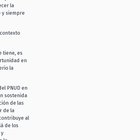
ecer la
e y siempre
 contexto
e tiene, es
rtunidad en
rio la
 del PNUD en
ón sostenida
ción de las
r de la
contribuye al
á de los
 y