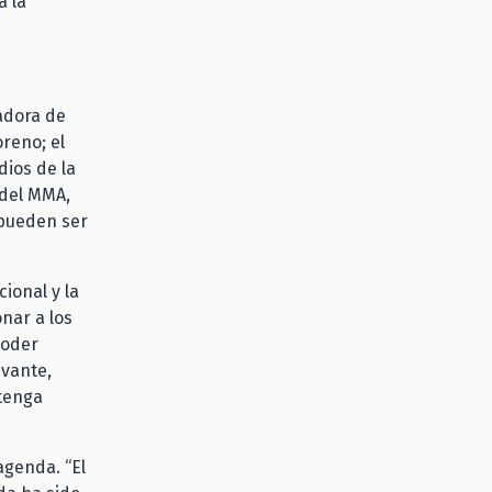
a la
adora de
reno; el
dios de la
 del MMA,
 pueden ser
ional y la
nar a los
poder
evante,
tenga
agenda. “El