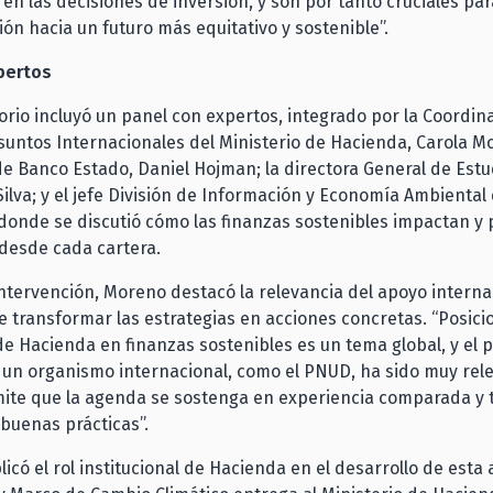
en las decisiones de inversión, y son por tanto cruciales par
ón hacia un futuro más equitativo y sostenible”.
pertos
orio incluyó un panel con expertos, integrado por la Coordin
suntos Internacionales del Ministerio de Hacienda, Carola Mo
e Banco Estado, Daniel Hojman; la directora General de Estu
ilva; y el jefe División de Información y Economía Ambiental
 donde se discutió cómo las finanzas sostenibles impactan y
desde cada cartera.
ntervención, Moreno destacó la relevancia del apoyo internac
 transformar las estrategias en acciones concretas. “Posicio
de Hacienda en finanzas sostenibles es un tema global, y el 
un organismo internacional, como el PNUD, ha sido muy rel
ite que la agenda se sostenga en experiencia comparada y 
buenas prácticas”.
icó el rol institucional de Hacienda en el desarrollo de esta 