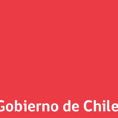
lideran conversatorio sobre fi
Fariña, dijo que “este trabajo ya cumple 7 años, atraviesa dos
tar los recursos de manera más eficiente y siempre con una 
del Ministerio de Hacienda, Carola Moreno, dijo que “lo fund
s concretas”.