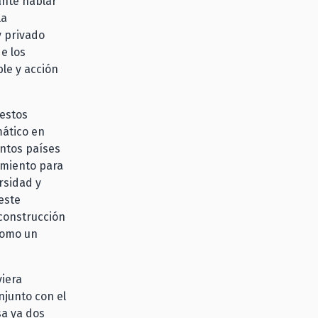
ante hablar
la
y privado
e los
le y acción
uestos
mático en
intos países
iamiento para
rsidad y
este
 construcción
como un
viera
njunto con el
sa ya dos