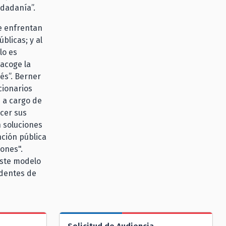
udadanía”.
e enfrentan
blicas; y al
lo es
 acoge la
és”. Berner
cionarios
s a cargo de
cer sus
n soluciones
ción pública
iones".
este modelo
identes de