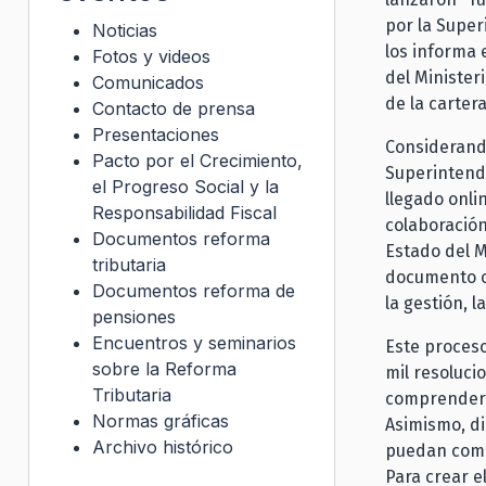
por la Super
Noticias
los informa 
Fotos y videos
del Minister
Comunicados
de la cartera
Contacto de prensa
Presentaciones
Considerando
Pacto por el Crecimiento,
Superintende
el Progreso Social y la
llegado onli
Responsabilidad Fiscal
colaboración
Documentos reforma
Estado del M
tributaria
documento of
Documentos reforma de
la gestión, 
pensiones
Encuentros y seminarios
Este proceso
sobre la Reforma
mil resoluci
Tributaria
comprender 
Normas gráficas
Asimismo, di
Archivo histórico
puedan comp
Para crear e