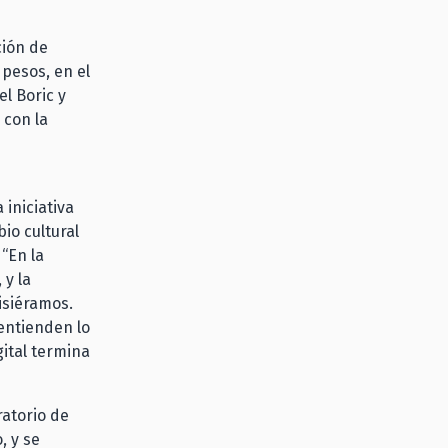
ción de
 pesos, en el
l Boric y
 con la
 iniciativa
io cultural
“En la
 y la
isiéramos.
entienden lo
ital termina
ratorio de
, y se