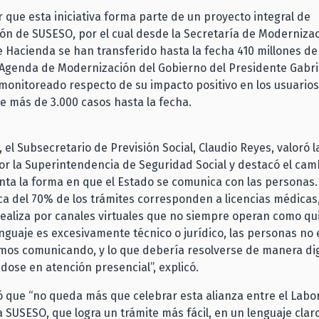
 que esta iniciativa forma parte de un proyecto integral de
n de SUSESO, por el cual desde la Secretaría de Moderniza
e Hacienda se han transferido hasta la fecha 410 millones de
Agenda de Modernización del Gobierno del Presidente Gabrie
monitoreado respecto de su impacto positivo en los usuarios
e más de 3.000 casos hasta la fecha.
 el Subsecretario de Previsión Social, Claudio Reyes, valoró la
r la Superintendencia de Seguridad Social y destacó el camb
ta la forma en que el Estado se comunica con las personas. 
a del 70% de los trámites corresponden a licencias médicas,
ealiza por canales virtuales que no siempre operan como qu
nguaje es excesivamente técnico o jurídico, las personas no 
mos comunicando, y lo que debería resolverse de manera dig
dose en atención presencial”, explicó.
 que “no queda más que celebrar esta alianza entre el Labo
a SUSESO, que logra un trámite más fácil, en un lenguaje claro