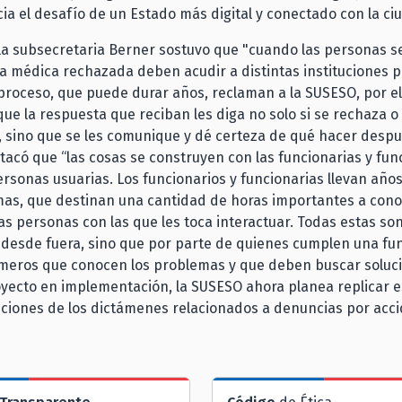
ia el desafío de un Estado más digital y conectado con la ci
la subsecretaria Berner sostuvo que "cuando las personas s
ia médica rechazada deben acudir a distintas instituciones pú
 proceso, que puede durar años, reclaman a la SUSESO, por el
ue la respuesta que reciban les diga no solo si se rechaza o
 sino que se les comunique y dé certeza de qué hacer despu
acó que “las cosas se construyen con las funcionarias y fun
ersonas usuarias. Los funcionarios y funcionarias llevan año
mas, que destinan una cantidad de horas importantes a cono
 las personas con las que les toca interactuar. Todas estas so
desde fuera, sino que por parte de quienes cumplen una fun
rimeros que conocen los problemas y que deben buscar soluc
oyecto en implementación, la SUSESO ahora planea replicar 
uciones de los dictámenes relacionados a denuncias por acc