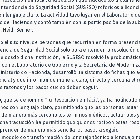
intendencia de Seguridad Social (SUSESO) referidos a licenc
en lenguaje claro. La actividad tuvo lugar en el Laboratorio 
io de Hacienda y contó también con la participación de la su
, Heidi Berner.
 el alto nivel de personas que recurrían en forma presencia
ncia de Seguridad Social solo para entender la resolución q
ne desde dicha institución, la SUSESO resolvió la problemátic
 con el Laboratorio de Gobierno y la Secretaria de Moderniz
inisterio de Hacienda, desarrolló un sistema de fichas que
icial y que informan de manera clara, directa y cercana el 
las razones y los pasos que se deben seguir.
, que se denominó “Tu Resolución en Fácil”, ya ha notificado
ones con lenguaje claro, permitiendo que las personas usua
de manera más cercana los términos médicos, actuariales y 
cha traducción ha permitido que quienes reciben estas reso
render de manera más sencilla los pasos a seguir.
l modelo de transformación de lenguaje técnico a lenguaje na