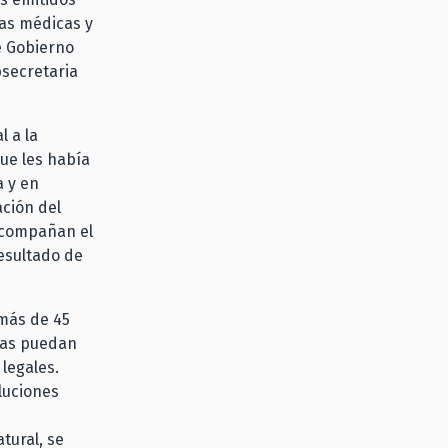
ias médicas y
de Gobierno
bsecretaria
l a la
ue les había
a y en
ación del
 acompañan el
resultado de
 más de 45
rias puedan
legales.
luciones
tural, se