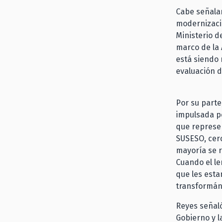
Cabe señalar
modernizació
Ministerio d
marco de la 
está siendo 
evaluación d
Por su parte,
impulsada po
que represen
SUSESO, cerc
mayoría se r
Cuando el le
que les esta
transformán
Reyes señaló
Gobierno y l