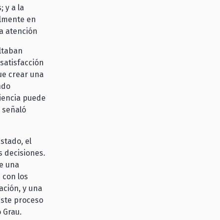
 y a la
almente en
la atención
ultaban
satisfacción
fue crear una
ndo
iencia puede
, señaló
stado, el
 decisiones.
e una
 con los
ación, y una
este proceso
o Grau.