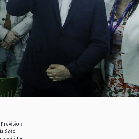
 Previsión
ia Soto,
es emitidos