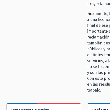
proyecta hac
Finalmente, 
a una licenc
final de ese
importante q
reclamación,
también dest
públicos y p
distintos te
servicios, a
no se hacen 
y son los p
Con este pr
en las resol
trabajo.