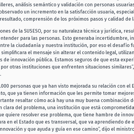
alleres, análisis semántico y validación con personas usuarias;
observado un incremento en la satisfacción usuaria, especi
 resultado, comprensión de los próximos pasos y calidad de 
iones de la SUSESO, por su naturaleza técnica y jurídica, res
 entender para las personas. Esto generaba incertidumbre, in
entre la ciudadanía y nuestra institución, por eso el desafío 
simplificara el mensaje sin alterar el contenido legal, utiliza
s de innovación pública. Estamos seguros de que esta exper
a por otras instituciones que enfrenten situaciones similares”
o.
.000 personas que ya han visto mejorada su relación con el E
o, que ya tienen información que les permite tomar mejores
rtante resaltar cómo acá hay una muy buena combinación d
ón clara del problema, una institución que está comprometida
ue quiere resolver ese problema, que tiene hambre de innov
ura en el Estado que es transversal, que va aprendiendo de 
 innovación y que ayuda y guía en ese camino”, dijo el ministr