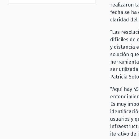
realizaron t
fecha se ha 
claridad del
“Las resoluc
difíciles de
y distancia 
solución que 
herramienta
ser utilizad
Patricia Sot
"Aquí hay 45
entendimient
Es muy impo
identificaci
usuarios y q
infraestruct
iterativo de