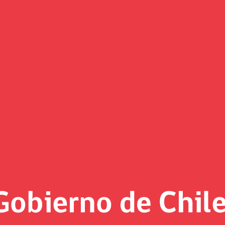
 lanzan “Tu resolución en fácil
as médicas en lenguaje claro
 Seguridad Social, el Laboratorio de Gobierno y la Secretarí
r a las personas usuarias los términos médicos, legales y a