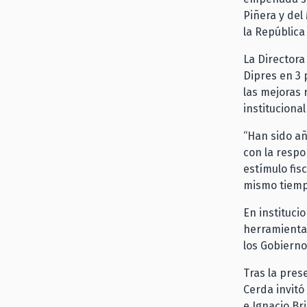
Piñera y del
la República 
La Directora
Dipres en 3 
las mejoras r
instituciona
“Han sido añ
con la respo
estímulo fisc
mismo tiempo
En instituci
herramientas
los Gobierno
Tras la pres
Cerda invitó
e Ignacio Br