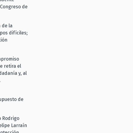
l Congreso de
 de la
os difíciles;
tión
ompromiso
 retira el
dadanía y, al
.
s
supuesto de
o Rodrigo
elipe Larraín
rotección