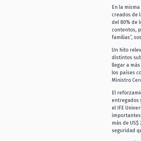
En la misma 
creados de l
del 80% de l
contentos, 
familias”, s
Un hito rele
distintos su
llegar a más
los países c
Ministro Cer
El reforzami
entregados y
el IFE Unive
importantes 
más de US$ 2
seguridad qu