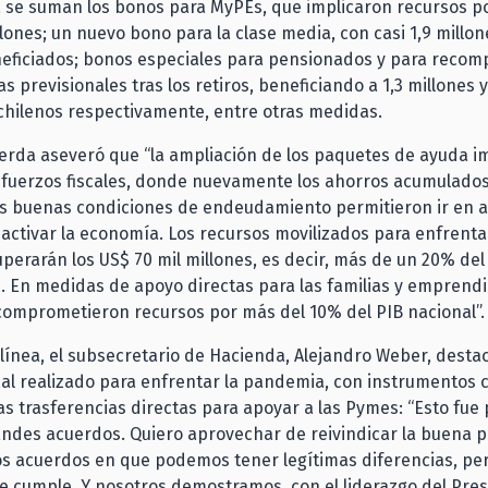
r, se suman los bonos para MyPEs, que implicaron recursos 
llones; un nuevo bono para la clase media, con casi 1,9 millo
neficiados; bonos especiales para pensionados y para recom
s previsionales tras los retiros, beneficiando a 1,3 millones y
chilenos respectivamente, entre otras medidas.
Cerda aseveró que “la ampliación de los paquetes de ayuda i
sfuerzos fiscales, donde nuevamente los ahorros acumulado
as buenas condiciones de endeudamiento permitieron ir en a
eactivar la economía. Los recursos movilizados para enfrenta
erarán los US$ 70 mil millones, es decir, más de un 20% del
. En medidas de apoyo directas para las familias y emprend
comprometieron recursos por más del 10% del PIB nacional”.
línea, el subsecretario de Hacienda, Alejandro Weber, destac
cal realizado para enfrentar la pandemia, con instrumentos 
las trasferencias directas para apoyar a las Pymes: “Esto fue 
andes acuerdos. Quiero aprovechar de reivindicar la buena po
los acuerdos en que podemos tener legítimas diferencias, per
 cumple. Y nosotros demostramos, con el liderazgo del Pre