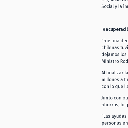
Social y la 
Recuperaci
“Fue una dec
chilenas tuv
dejamos los 
Ministro Rod
Al finalizar 
millones a f
con lo que l
Junto con ot
ahorros, lo 
“Las ayudas 
personas en 