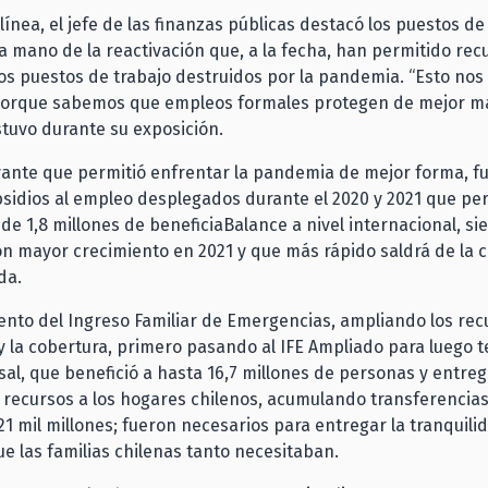
línea, el jefe de las finanzas públicas destacó los puestos de
a mano de la reactivación que, a la fecha, han permitido re
os puestos de trabajo destruidos por la pandemia. “Esto no
porque sabemos que empleos formales protegen de mejor ma
ostuvo durante su exposición.
vante que permitió enfrentar la pandemia de mejor forma, f
bsidios al empleo desplegados durante el 2020 y 2021 que pe
 de 1,8 millones de beneficiaBalance a nivel internacional, s
on mayor crecimiento en 2021 y que más rápido saldrá de la cris
da.
ento del Ingreso Familiar de Emergencias, ampliando los rec
 la cobertura, primero pasando al IFE Ampliado para luego 
rsal, que benefició a hasta 16,7 millones de personas y entre
recursos a los hogares chilenos, acumulando transferencias
1 mil millones; fueron necesarios para entregar la tranquili
e las familias chilenas tanto necesitaban.