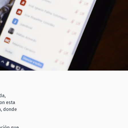
da,
ron esta
a, donde
ación que