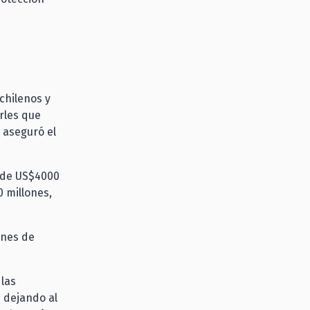
 chilenos y
rles que
 aseguró el
ES de US$4000
0 millones,
ones de
las
 dejando al