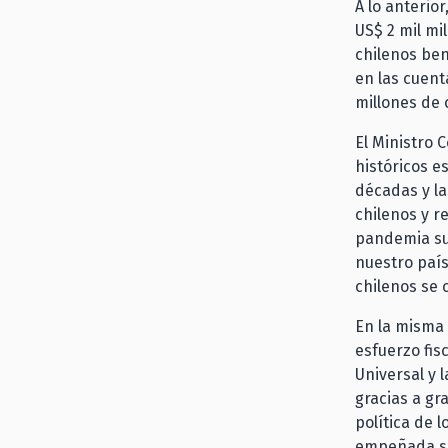
A lo anterio
US$ 2 mil mi
chilenos be
en las cuenta
millones de 
El Ministro 
históricos e
décadas y l
chilenos y r
pandemia sup
nuestro país
chilenos se 
En la misma 
esfuerzo fis
Universal y 
gracias a gr
política de 
empeñada se