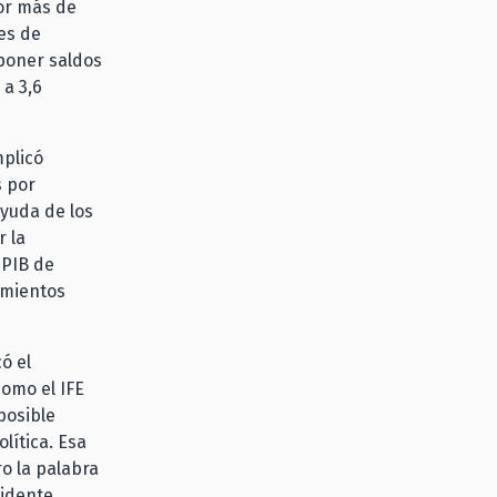
por más de
nes de
poner saldos
 a 3,6
mplicó
s por
yuda de los
r la
 PIB de
imientos
ó el
como el IFE
posible
lítica. Esa
o la palabra
sidente