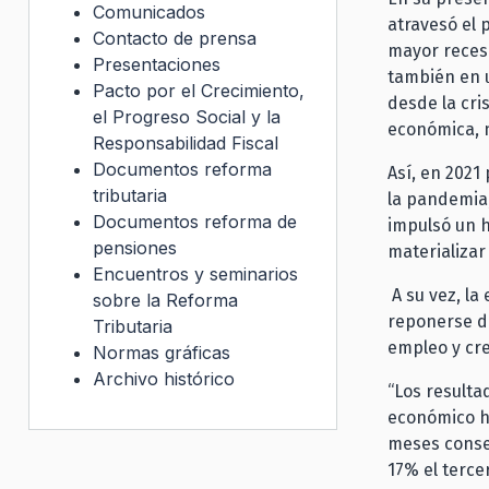
Comunicados
atravesó el 
Contacto de prensa
mayor recesi
Presentaciones
también en u
Pacto por el Crecimiento,
desde la cri
el Progreso Social y la
económica, n
Responsabilidad Fiscal
Documentos reforma
Así, en 2021
tributaria
la pandemia,
Documentos reforma de
impulsó un h
pensiones
materializar
Encuentros y seminarios
A su vez, la
sobre la Reforma
reponerse du
Tributaria
empleo y cr
Normas gráficas
Archivo histórico
“Los resulta
económico hi
meses consec
17% el tercer