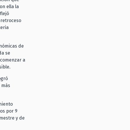
n ella la
flejó
 retroceso
teria
onómicas de
da se
í comenzar a
ible.
ogró
n más
miento
os por 9
mestre y de