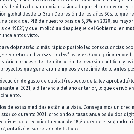
país debido a la pandemia ocasionada por el coronavirus y “co
ón global desde la Gran Depresión de los años 30s, lo que re
na caída del PIB de nuestro país de 5,8% en 2020, su mayor
sis de 1982”, y que implicó un despliegue del Gobierno, en ma
unca antes visto.
 para dejar atrás lo más rápido posible las consecuencias ec
 se apretaron diversas “teclas” fiscales. Como primera medi
istórico proceso de identificación de inversión pública, y as
 proyectos que generaran empleos y crecimiento lo antes pos
 ejecución de gasto de capital (respecto de la ley aprobada) l
rante el 2021, a diferencia del año anterior, lo que derivó e
ecimiento.
dos de estas medidas están a la vista. Conseguimos un creci
stórico durante 2021, creciendo a tasas anuales de dos dígit
utivos, un crecimiento anual de 18% durante el segundo tri
o”, enfatizó el secretario de Estado.