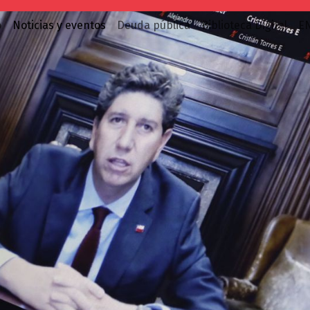
o
Noticias y eventos
Deuda pública
Biblioteca Digital
E