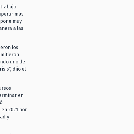
 trabajo
cuperar más
s pone muy
nera a las
ueron los
rmitieron
iendo uno de
is”, dijo el
ursos
terminar en
gó
 en 2021 por
dad y