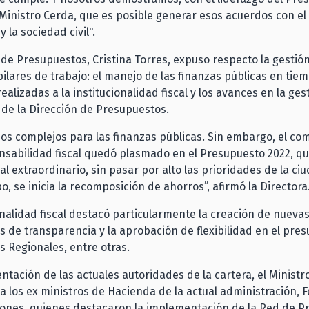
 Ministro Cerda, que es posible generar esos acuerdos con e
y la sociedad civil".
 de Presupuestos, Cristina Torres, expuso respecto la gestión
pilares de trabajo: el manejo de las finanzas públicas en tiemp
ealizadas a la institucionalidad fiscal y los avances en la ges
l de la Dirección de Presupuestos.
os complejos para las finanzas públicas. Sin embargo, el c
nsabilidad fiscal quedó plasmado en el Presupuesto 2022, que
al extraordinario, sin pasar por alto las prioridades de la ciu
, se inicia la recomposición de ahorros”, afirmó la Directora
onalidad fiscal destacó particularmente la creación de nueva
 de transparencia y la aprobación de flexibilidad en el pre
s Regionales, entre otras.
entación de las actuales autoridades de la cartera, el Ministr
 a los ex ministros de Hacienda de la actual administración, F
iones, quienes destacaron la implementación de la Red de P