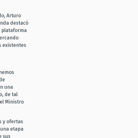
o, Arturo
ienda destacó
a plataforma
cercando
 existentes
s hemos
 de
on una
, de tal
el Ministro
 y ofertas
 una etapa
e sus