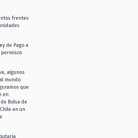
intos frentes
unidades
Ley de Pago a
e permisos
ve, algunos
r al mundo
eguramos que
n en
 de Bolsa de
 Chile en un
e
butaria