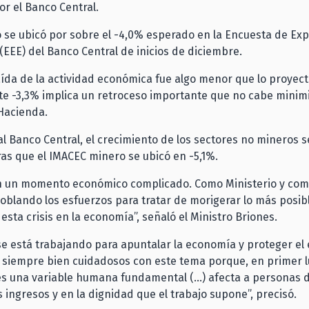
r el Banco Central.
o se ubicó por sobre el -4,0% esperado en la Encuesta de Exp
EEE) del Banco Central de inicios de diciembre.
caída de la actividad económica fue algo menor que lo proyect
e -3,3% implica un retroceso importante que no cabe minimiza
Hacienda.
l Banco Central, el crecimiento de los sectores no mineros s
ras que el IMACEC minero se ubicó en -5,1%.
 un momento económico complicado. Como Ministerio y com
blando los esfuerzos para tratar de morigerar lo más posibl
esta crisis en la economía”, señaló el Ministro Briones.
e está trabajando para apuntalar la economía y proteger el
siempre bien cuidadosos con este tema porque, en primer lu
s una variable humana fundamental (…) afecta a personas d
 ingresos y en la dignidad que el trabajo supone”, precisó.