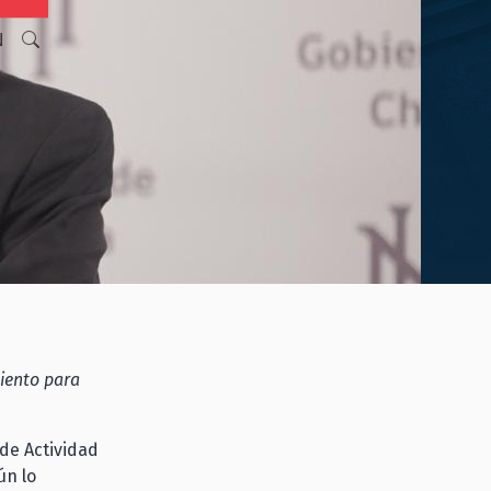
N
miento para
 de Actividad
ún lo