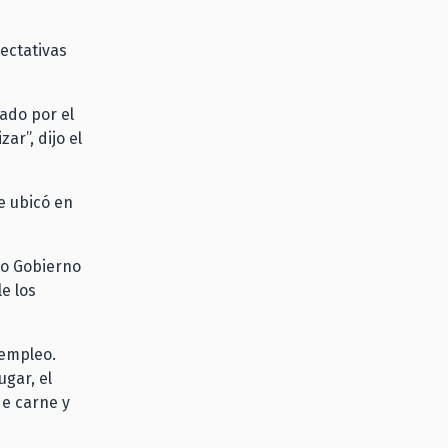
ectativas
ado por el
r”, dijo el
e ubicó en
o Gobierno
e los
 empleo.
gar, el
e carne y