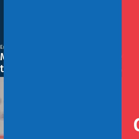
Enero 2, 2020
Ministro de Hacienda sobre Im
tratar de morigerar los impacto