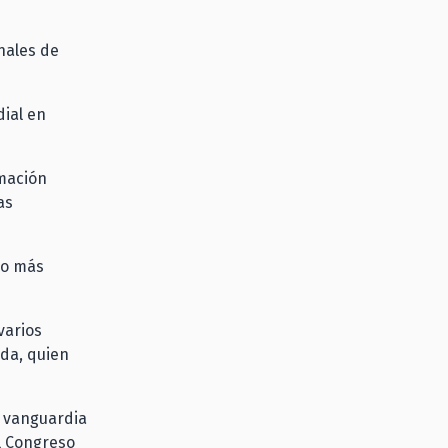
nales de
dial en
rmación
as
do más
varios
rda, quien
a vanguardia
el Congreso