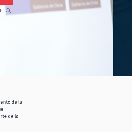
N
iento de la
ue
rte de la