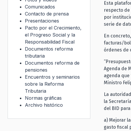
Esta platafo
Comunicados
respecto de 
Contacto de prensa
por instituc
Presentaciones
serie de dat
Pacto por el Crecimiento,
el Progreso Social y la
En concreto,
Responsabilidad Fiscal
facturas/bol
Documentos reforma
órdenes de 
tributaria
“Presupuesto
Documentos reforma de
Agenda de M
pensiones
agenda que f
Encuentros y seminarios
Ministro Fel
sobre la Reforma
Tributaria
La autoridad
Normas gráficas
la Secretarí
Archivo histórico
del BID para
a) Mejorar l
gasto fiscal