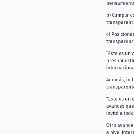
pensamiento
b) Cumplir c
transparenci
c) Posiciona
transparenci
“Este es un 
presupuestar
internaciona
Además, ind
transparente
“Este es un 
avances que 
invitó a toda
Otro avance 
a nivel inte