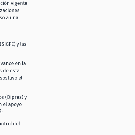
ción vigente
izaciones
eso a una
SIGFE) y las
avance en la
s de esta
sostuvo el
os (Dipres) y
n el apoyo
á:
ontrol del