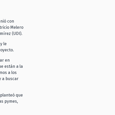
unió con
tricio Melero
amírez (UDI).
y le
royecto.
ar en
ue están a la
mos a los
y a buscar
 planteó que
las pymes,