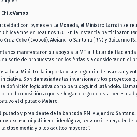
 empleo.
 ChileVamos
actividad con pymes en La Moneda, el Ministro Larraín se re
 ChileVamos en Teatinos 120. En la instancia participaron Pa
no Cruz-Coke (Evópoli), Alejandro Santana (RN) y Guillermo R
tarios manifestaron su apoyo a la MT al titular de Hacienda 
na serie de propuestas con los énfasis a considerar en el p
sado al Ministro la importancia y urgencia de avanzar y vot
 iniciativa. Son demasiadas las inversiones y los proyectos q
ta definición legislativa como para seguir dilatándolo. Llama
os de la oposición a que se hagan cargo de esta necesidad 
ostuvo el diputado Melero.
 diputado y presidente de la bancada RN, Alejandro Santana,
una excusa, ni política ni ideológica, para no ir en ayuda de 
, la clase media y a los adultos mayores”.