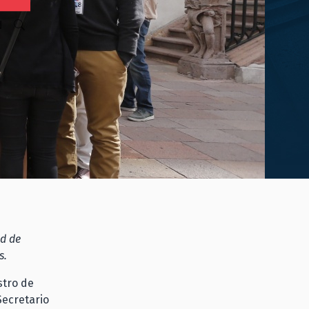
N
ad de
s.
stro de
Secretario