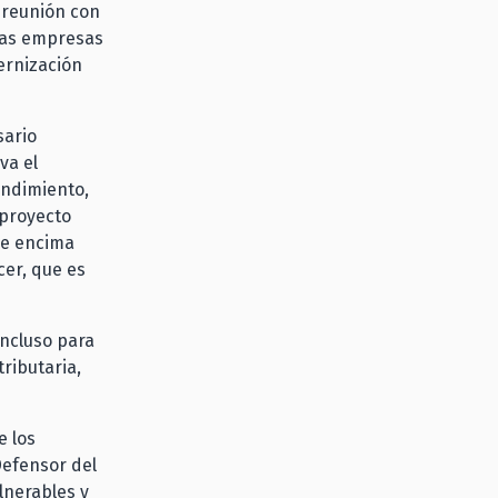
 reunión con
nas empresas
ernización
sario
va el
rendimiento,
 proyecto
 de encima
cer, que es
incluso para
tributaria,
e los
Defensor del
lnerables y