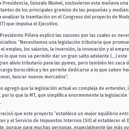
a Presidencia, Gonzalo Blumel, sostuvieron esta mañana una
ntantes de los principales gremios de las pequeñas y media
a analizar la tramitación en el Congreso del proyecto de Mod
MT) que impulsa el Ejecutivo.
el Presidente Piñera explicó las razones por las cuales es nece
niciativa: “Necesitamos una legislación tributaria que promue
 el empleo, los salarios, la inversión, la innovación y el emp
s lo que nos va permitir dar un gran salto adelante (…) este
 gran alivio tributario para las pymes, pero también les saca
arga burocrática y les permite dedicarse a lo que saben ha
nnovar, buscar nuevos mercados".
o agregó que la legislación actual es compleja de entender, 
, por lo que la MT, que simplifica enormemente la legislación 
a.
precisó que este proyecto “establece un mejor equilibrio entr
es y el Servicio de Impuestos Internos (SII) al establecer el 
te, porque para muchas personas, especialmente las más vu