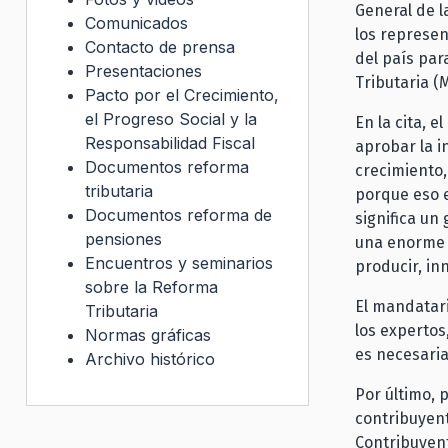
General de l
Comunicados
los represe
Contacto de prensa
del país par
Presentaciones
Tributaria (
Pacto por el Crecimiento,
el Progreso Social y la
En la cita, 
Responsabilidad Fiscal
aprobar la i
Documentos reforma
crecimiento,
tributaria
porque eso e
Documentos reforma de
significa un
pensiones
una enorme c
Encuentros y seminarios
producir, i
sobre la Reforma
El mandatari
Tributaria
los expertos
Normas gráficas
es necesari
Archivo histórico
Por último, 
contribuyent
Contribuyen