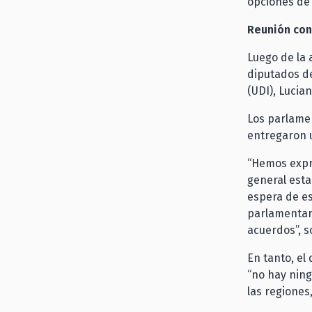
opciones de
Reunión con
Luego de la 
diputados de
(UDI), Lucia
Los parlamen
entregaron u
“Hemos expre
general esta
espera de es
parlamentari
acuerdos”, s
En tanto, el
“no hay ning
las regiones