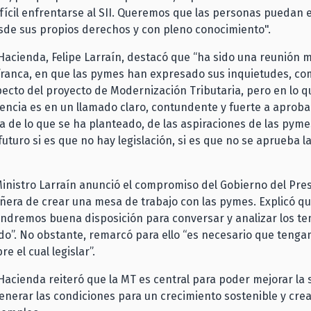
fícil enfrentarse al SII. Queremos que las personas puedan
esde sus propios derechos y con pleno conocimiento".
e Hacienda, Felipe Larraín, destacó que “ha sido una reunión 
 franca, en que las pymes han expresado sus inquietudes, co
ecto del proyecto de Modernización Tributaria, pero en lo q
encia es en un llamado claro, contundente y fuerte a aprobar
da de lo que se ha planteado, de las aspiraciones de las pym
futuro si es que no hay legislación, si es que no se aprueba l
inistro Larraín anunció el compromiso del Gobierno del Pre
ñera de crear una mesa de trabajo con las pymes. Explicó qu
endremos buena disposición para conversar y analizar los t
o”. No obstante, remarcó para ello “es necesario que teng
e el cual legislar”.
e Hacienda reiteró que la MT es central para poder mejorar la 
enerar las condiciones para un crecimiento sostenible y cre