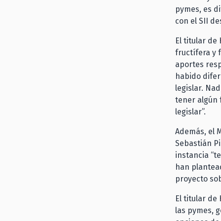
pymes, es di
con el SII d
El titular d
fructífera y
aportes resp
habido difer
legislar. Na
tener algún 
legislar”.
Además, el M
Sebastián Pi
instancia “t
han plantead
proyecto sobr
El titular d
las pymes, g