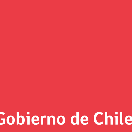
nión con pymes por Modernizaci
probar la idea de legislar”