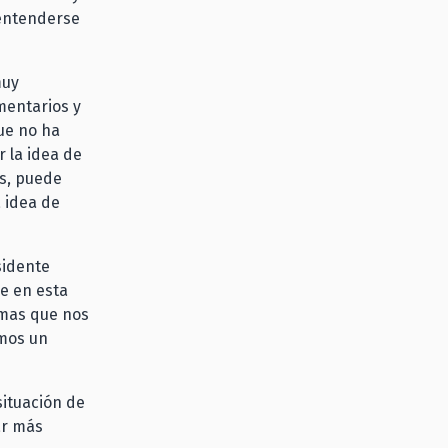
 entenderse
muy
mentarios y
ue no ha
 la idea de
es, puede
a idea de
sidente
e en esta
emas que nos
amos un
situación de
ar más