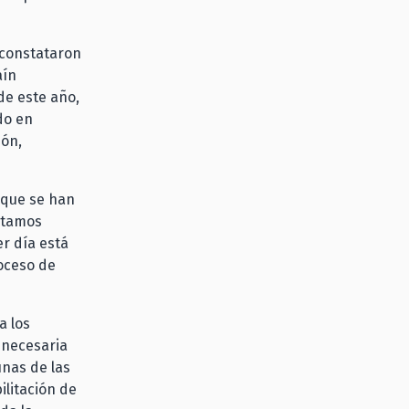
, constataron
aín
de este año,
do en
ión,
 que se han
Estamos
r día está
roceso de
a los
 necesaria
unas de las
ilitación de