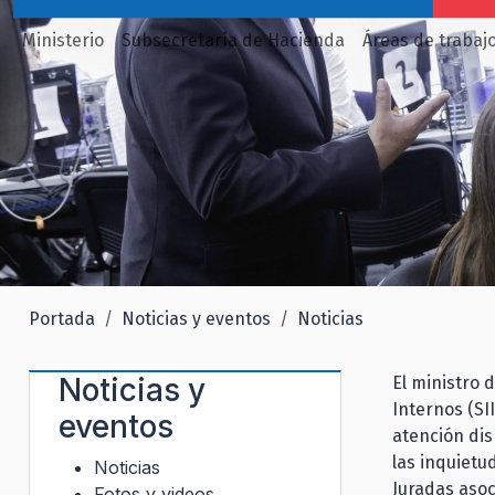
Ministerio
Subsecretaría de Hacienda
Áreas de trabaj
Portada
Noticias y eventos
Noticias
Noticias y
El ministro 
Internos (SI
eventos
atención di
las inquietu
Noticias
Juradas asoc
Fotos y videos