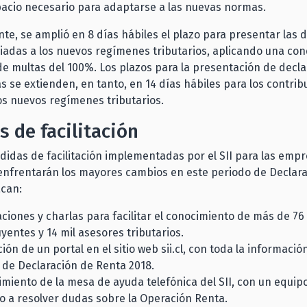
spacio necesario para adaptarse a las nuevas normas.
e, se amplió en 8 días hábiles el plazo para presentar las 
iadas a los nuevos regímenes tributarios, aplicando una co
e multas del 100%. Los plazos para la presentación de decl
ias se extienden, en tanto, en 14 días hábiles para los contri
os nuevos regímenes tributarios.
 de facilitación
didas de facilitación implementadas por el SII para las emp
enfrentarán los mayores cambios en este periodo de Declar
acan:
ciones y charlas para facilitar el conocimiento de más de 76 
yentes y 14 mil asesores tributarios.
ción de un portal en el sitio web sii.cl, con toda la informació
 de Declaración de Renta 2018.
imiento de la mesa de ayuda telefónica del SII, con un equip
o a resolver dudas sobre la Operación Renta.