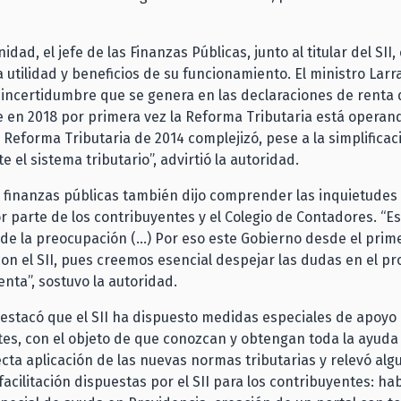
idad, el jefe de las Finanzas Públicas, junto al titular del SII
a utilidad y beneficios de su funcionamiento. El ministro Larr
 incertidumbre que se genera en las declaraciones de renta 
 en 2018 por primera vez la Reforma Tributaria está operan
a Reforma Tributaria de 2014 complejizó, pese a la simplificac
el sistema tributario”, advirtió la autoridad.
as finanzas públicas también dijo comprender las inquietudes
 parte de los contribuyentes y el Colegio de Contadores. “
de la preocupación (…) Por eso este Gobierno desde el prime
on el SII, pues creemos esencial despejar las dudas en el p
nta”, sostuvo la autoridad.
destacó que el SII ha dispuesto medidas especiales de apoyo 
es, con el objeto de que conozcan y obtengan toda la ayuda
ecta aplicación de las nuevas normas tributarias y relevó alg
acilitación dispuestas por el SII para los contribuyentes: hab