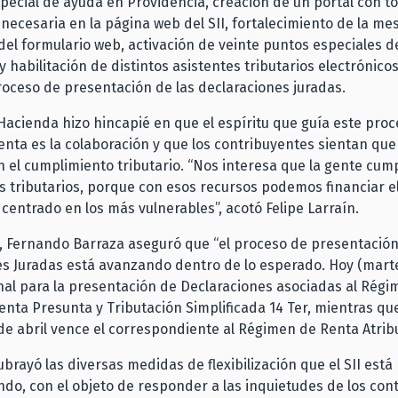
pecial de ayuda en Providencia, creación de un portal con to
necesaria en la página web del SII, fortalecimiento de la m
 del formulario web, activación de veinte puntos especiales d
y habilitación de distintos asistentes tributarios electrónico
 proceso de presentación de las declaraciones juradas.
e Hacienda hizo hincapié en que el espíritu que guía este pro
nta es la colaboración y que los contribuyentes sientan que 
en el cumplimiento tributario. “Nos interesa que la gente cum
 tributarios, porque con esos recursos podemos financiar 
centrado en los más vulnerables”, acotó Felipe Larraín.
, Fernando Barraza aseguró que “el proceso de presentació
s Juradas está avanzando dentro de lo esperado. Hoy (marte
nal para la presentación de Declaraciones asociadas al Rég
enta Presunta y Tributación Simplificada 14 Ter, mientras qu
de abril vence el correspondiente al Régimen de Renta Atribu
ubrayó las diversas medidas de flexibilización que el SII está
o, con el objeto de responder a las inquietudes de los con