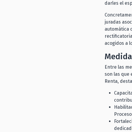
darles el e
Concretament
juradas asoc
automática d
rectificator
acogidos a l
Medidas
Entre las me
son las que 
Renta, dest
Capacita
contribu
Habilita
Proceso
Fortalec
dedicad