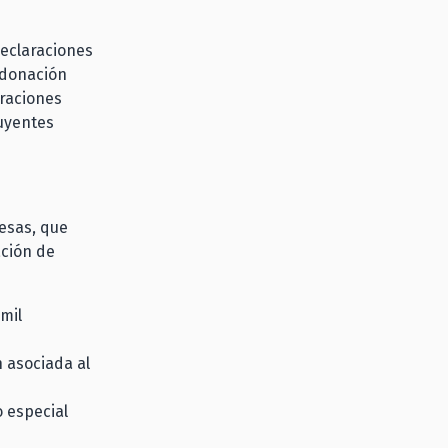
declaraciones
ndonación
araciones
buyentes
resas, que
ación de
mil
n asociada al
o especial