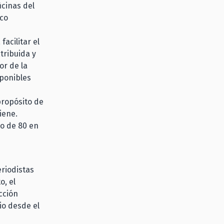
icinas del
ico
acilitar el
tribuida y
or de la
sponibles
propósito de
tiene.
o de 80 en
eriodistas
o, el
cción
io desde el