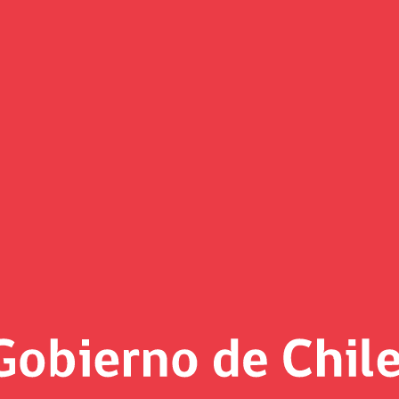
to especial de atención del SII
enta 2018