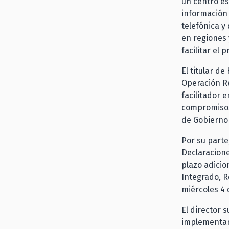
un centro es
información 
telefónica y
en regiones 
facilitar el
El titular d
Operación Re
facilitador 
compromisos
de Gobierno 
Por su parte
Declaracione
plazo adicio
Integrado, R
miércoles 4 
El director s
implementand