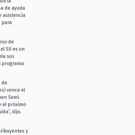
da la
esa de ayuda
e asistencia
s para
ceso de
el SII es un
pla sus
el programa
n de
s) vence el
imen Semi
e el próximo
ida”, dijo.
tribuyentes y