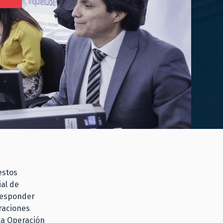
N
estos
ial de
responder
raciones
 la Operación