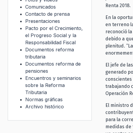
Renta 2018.
Comunicados
Contacto de prensa
En la oportun
Presentaciones
en terreno l
Pacto por el Crecimiento,
reconoció la
el Progreso Social y la
debido a que
Responsabilidad Fiscal
plenitud. “L
Documentos reforma
enormemente 
tributaria
Documentos reforma de
El jefe de l
pensiones
generado por
Encuentros y seminarios
conscientes 
sobre la Reforma
trabajando c
Tributaria
Operación Re
Normas gráficas
El ministro 
Archivo histórico
contribuyent
para la corr
medidas de f