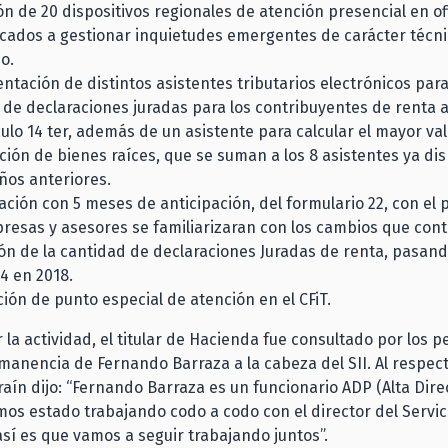
ón de 20 dispositivos regionales de atención presencial en of
icados a gestionar inquietudes emergentes de carácter técn
io.
tación de distintos asistentes tributarios electrónicos para f
de declaraciones juradas para los contribuyentes de renta a
culo 14 ter, además de un asistente para calcular el mayor val
ión de bienes raíces, que se suman a los 8 asistentes ya di
ños anteriores.
ción con 5 meses de anticipación, del formulario 22, con el 
resas y asesores se familiarizaran con los cambios que con
ón de la cantidad de declaraciones Juradas de renta, pasand
74 en 2018.
ción de punto especial de atención en el CFiT.
r la actividad, el titular de Hacienda fue consultado por los p
manencia de Fernando Barraza a la cabeza del SII. Al respect
raín dijo: “Fernando Barraza es un funcionario ADP (Alta Dire
mos estado trabajando codo a codo con el director del Servic
así es que vamos a seguir trabajando juntos”.