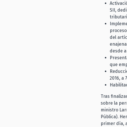
Activaci
SII, ded
tributar
Implemen
proceso 
del artí
enajenac
desde a
Presenta
que emp
Reducci
2016, a 
Habilita
Tras finaliza
sobre la per
ministro Lar
Pública). He
primer día, 