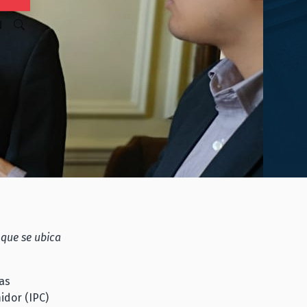
N
 que se ubica
as
idor (IPC)