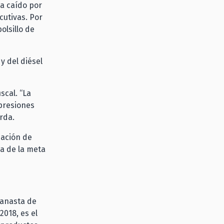
ha caído por
cutivas. Por
olsillo de
y del diésel
scal. “La
presiones
rda.
iación de
ia de la meta
canasta de
2018, es el