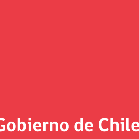
PC de enero: “Hemos recibido d
lación controlada”