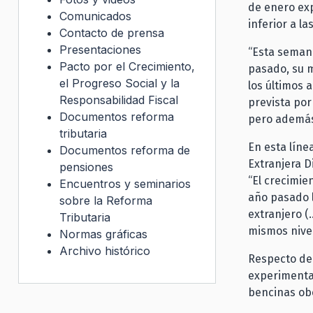
de enero ex
Comunicados
inferior a l
Contacto de prensa
Presentaciones
“Esta seman
Pacto por el Crecimiento,
pasado, su m
el Progreso Social y la
los últimos 
Responsabilidad Fiscal
prevista por
Documentos reforma
pero además 
tributaria
En esta líne
Documentos reforma de
Extranjera D
pensiones
“El crecimie
Encuentros y seminarios
año pasado l
sobre la Reforma
extranjero (
Tributaria
mismos nivel
Normas gráficas
Archivo histórico
Respecto del
experimentad
bencinas obe