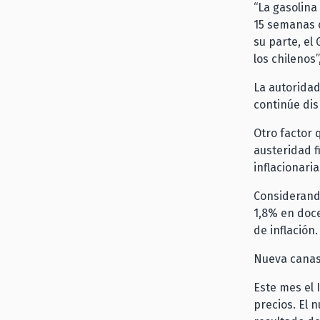
“La gasolina
15 semanas c
su parte, el
los chilenos
La autoridad
continúe dis
Otro factor q
austeridad f
inflacionari
Considerando
1,8% en doce
de inflación.
Nueva cana
Este mes el
precios. El 