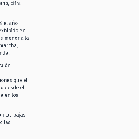
ño, cifra
% el año
exhibido en
ue menor a la
 marcha,
enda.
rsión
iones que el
no desde el
a en los
on las bajas
e las