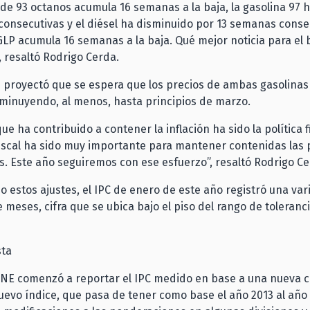
 de 93 octanos acumula 16 semanas a la baja, la gasolina 97 
onsecutivas y el diésel ha disminuido por 13 semanas conse
 GLP acumula 16 semanas a la baja. Qué mejor noticia para el b
”, resaltó Rodrigo Cerda.
 proyectó que se espera que los precios de ambas gasolinas 
minuyendo, al menos, hasta principios de marzo.
ue ha contribuido a contener la inflación ha sido la política fi
iscal ha sido muy importante para mantener contenidas las 
as. Este año seguiremos con ese esfuerzo”, resaltó Rodrigo Ce
 estos ajustes, el IPC de enero de este año registró una var
 meses, cifra que se ubica bajo el piso del rango de toleranc
sta
 INE comenzó a reportar el IPC medido en base a una nueva 
nuevo índice, que pasa de tener como base el año 2013 al año 