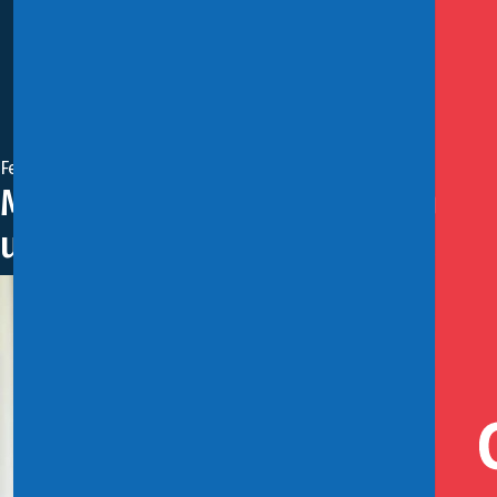
Febrero 8, 2019
Ministro (s) de Hacienda por I
un país que crece y con una inf