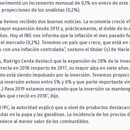
perimentó un incremento mensual de 0,1% en enero de este a
as proyecciones de los analistas (0,2%).
a hemos recibido dos buenas noticias. La economía creció 4
ayor expansión desde 2013 y, prácticamente, el doble de lo 
años. Hoy el INE nos informa que la inflación el mes pasado f
 el mercado (0,2%). Tenemos un país que crece, que está en
con una inflación controlada”, sostuvo el titular (s) de Haci
a, Rodrigo Cerda destacó que la expansión de 28% de la Inve
irecta en 2018 respecto de 2017, su mayor alza en siete años.
nto está siendo impulsado por la inversión. Tenemos proyecc
a inversión estuvo entre 5% y 6% y que parte importante vi
…) Para 2019 estamos esperando que la inversión se manteng
es que creció en 2018”, dijo.
 IPC, la autoridad explicó que a nivel de productos destacar
as en la papa y las gasolinas. La incidencia de los precios d
dece al menor valor de los combustibles.