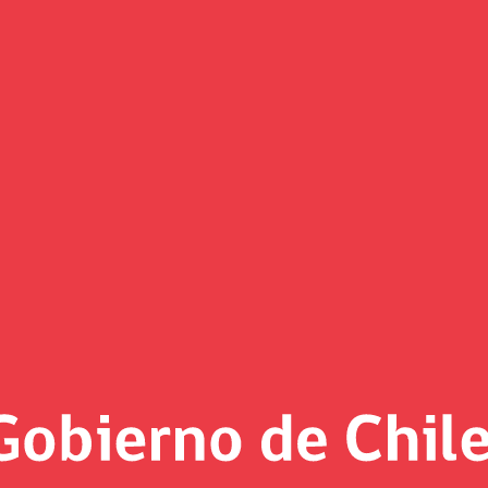
 indicaciones a proyectos de Le
 Subsecretaría de Fuerzas Armadas al Ministerio de Bienes N
es atribuciones que hoy están concentradas en un organismo 