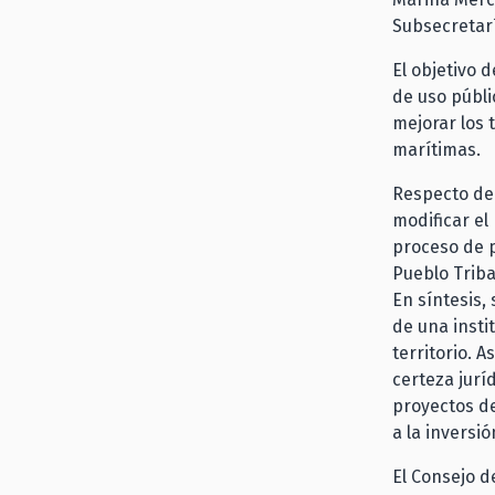
Subsecretarí
El objetivo 
de uso públic
mejorar los 
marítimas.
Respecto de 
modificar el 
proceso de p
Pueblo Triba
En síntesis,
de una insti
territorio. 
certeza jurí
proyectos de
a la inversi
El Consejo d