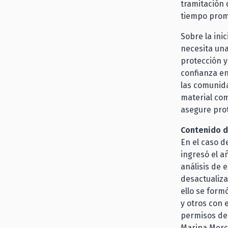
tramitación 
tiempo prom
Sobre la ini
necesita una
protección y
confianza en
las comunida
material com
asegure prot
Contenido d
En el caso d
ingresó el a
análisis de 
desactualiza
ello se form
y otros con 
permisos deb
Marina Merca