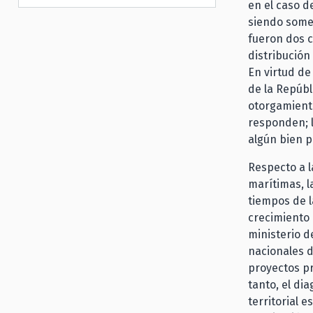
en el caso 
siendo somet
fueron dos c
distribución
En virtud de
de la Repúbl
otorgamiento
responden; 
algún bien p
Respecto a l
marítimas, l
tiempos de l
crecimiento
ministerio d
nacionales d
proyectos pr
tanto, el di
territorial 