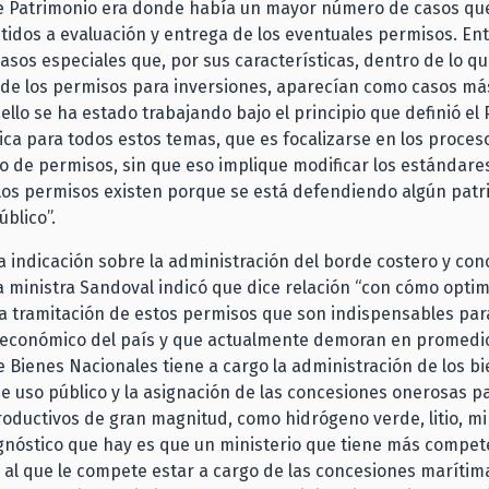
de Patrimonio era donde había un mayor número de casos qu
idos a evaluación y entrega de los eventuales permisos. En
asos especiales que, por sus características, dentro de lo qu
 de los permisos para inversiones, aparecían como casos má
 ello se ha estado trabajando bajo el principio que definió el
ica para todos estos temas, que es focalizarse en los proces
 de permisos, sin que eso implique modificar los estándares
los permisos existen porque se está defendiendo algún patr
úblico”.
a indicación sobre la administración del borde costero y co
a ministra Sandoval indicó que dice relación “con cómo optim
a tramitación de estos permisos que son indispensables par
 económico del país y que actualmente demoran en promedio
e Bienes Nacionales tiene a cargo la administración de los b
e uso público y la asignación de las concesiones onerosas p
oductivos de gran magnitud, como hidrógeno verde, litio, min
agnóstico que hay es que un ministerio que tiene más compet
es al que le compete estar a cargo de las concesiones marítim