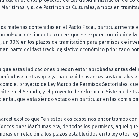
Marítimas, y al de Patrimonios Culturales, ambos en tramitac
dos materias contenidas en el Pacto Fiscal, particularmente e
mpulso al crecimiento, con las que se espera contribuir a la
, un 30% en los plazos de tramitación para permisos de inver
an parte del fast track legislativo económico priorizado por
es que estas indicaciones puedan estar aprobadas antes del 
 sumándose a otras que ya han tenido avances sustanciales e
 como el proyecto de Ley Marco de Permisos Sectoriales, que
ite en el Senado, y el proyecto de reforma al Sistema de Ev
ental, que está siendo votado en particular en las comision
.
Marcel explicó que "en estos dos casos nos encontramos con 
Concesiones Marítimas era, de todos los permisos, aquel que
ras en relación a los plazos establecidos en la ley o los re