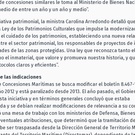
de concesiones similares le toma al Ministerio de Bienes Nac
edio de entre un año y un año y medio”.
ciativa patrimonial, la ministra Carolina Arredondo detalló que
 Ley de los Patrimonios Culturales que impulse la modernizac
 el cuidado de los patrimonios, estableciendo una nueva rel
tre el sector patrimonial, los responsables de proyectos de 
des de las zonas protegidas. Una ley que reconozca tanto e
o el inmaterial, que valore y promueva nuestra historia, y qu
ocolos claros y eficientes”.
e las indicaciones
e Concesiones Marítimas se busca modificar el boletín 8.467-
ño 2012 y está paralizado desde 2013. El año pasado, el Gobier
esta iniciativa y en términos generales concluyó que estaba
da y se debían realizar modificaciones de relevancia a su co
ó una mesa de trabajo con los ministerios de Defensa, Biene
eventuales atribuciones, que determinó que la tramitación d
e ser traspasada desde la Dirección General de Territorio M
nte del Territorio Marítimo (Directemar), dependiente de l