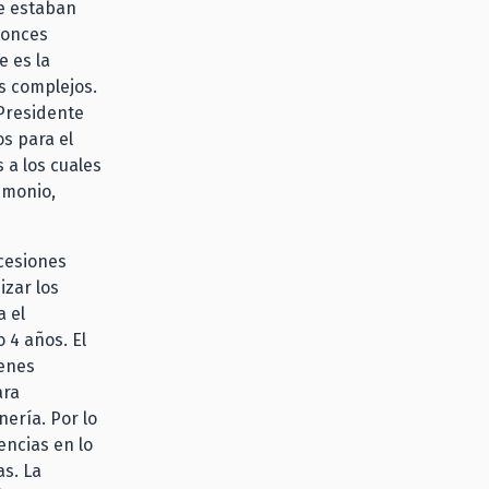
e estaban
tonces
e es la
s complejos.
 Presidente
os para el
 a los cuales
imonio,
ncesiones
izar los
a el
 4 años. El
ienes
ara
ería. Por lo
encias en lo
as. La