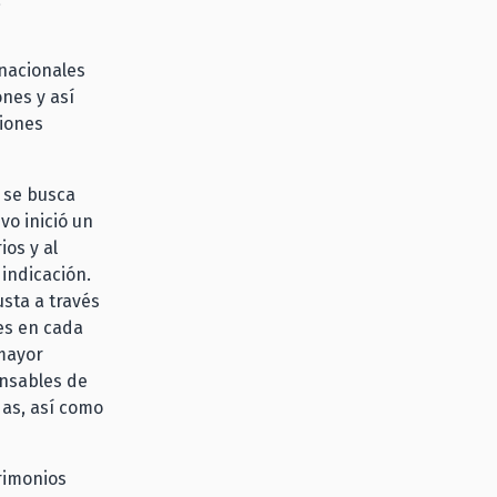
 nacionales
ones y así
siones
, se busca
vo inició un
ios y al
indicación.
usta a través
es en cada
 mayor
onsables de
das, así como
rimonios