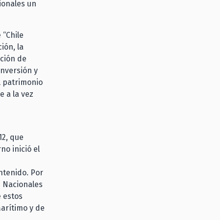
ionales un
 “Chile
ión, la
ación de
inversión y
l patrimonio
e a la vez
12, que
no inició el
ntenido. Por
s Nacionales
e estos
arítimo y de
a