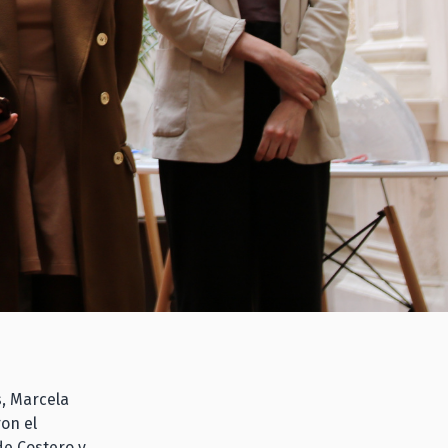
s, Marcela
on el
de Costero y