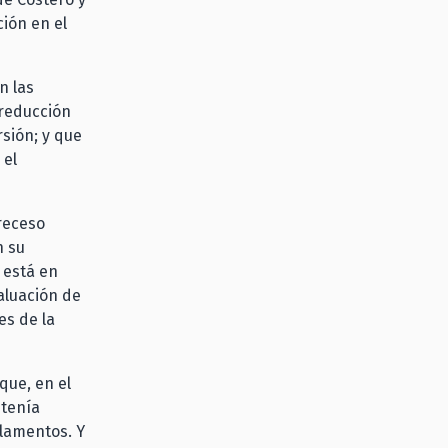
ión en el
n las
 reducción
sión; y que
 el
receso
n su
 está en
aluación de
es de la
que, en el
 tenía
glamentos. Y