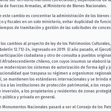
a de Fuerzas Armadas, al Ministerio de Bienes Nacionales.
de este cambio es concentrar la administración de los bienes
o y fiscales en un solo ministerio, evitar duplicidad de funci
tiempos de tramitación y gestión de las solicitudes de conce
los cambios al proyecto de ley de los Patrimonios Culturales
boletín 12.712-24, ingresado en 2019. El año pasado, el Ejecuti
articipación ciudadana y otro de consulta a pueblos originar
l Afrodescendiente chileno, con cuyos insumos se elaboró la 
 se modernizan los sistemas de autorización de forma ágil y j
tucionalidad que traspasa su régimen a organismos regional
Así, se mantienen los estándares internacionales y se brinda
dica a las instituciones de protección patrimonial, a los resp
 inversión, a los propietarios y residentes de zonas protegi
ón pública y privada en general.
e Monumentos Nacionales pasará a ser el Consejo de los Pat