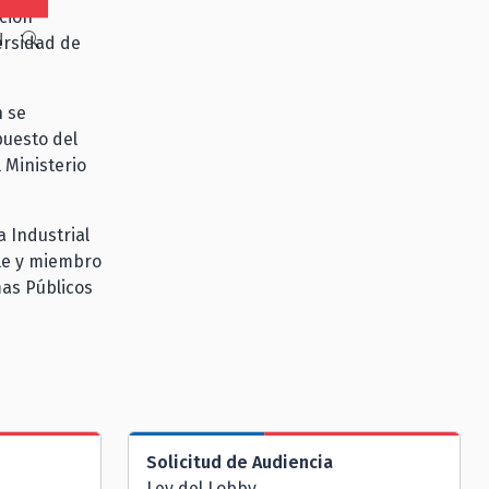
ción
N
versidad de
n se
puesto del
 Ministerio
 Industrial
ile y miembro
mas Públicos
Solicitud de Audiencia
Ley del Lobby