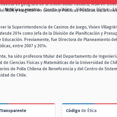
ndenta es geógrafa de la Universidad Católica, MBA en Direc
o
Noticias y eventos
Deuda pública
Biblioteca Digital
E
del IEDE y magíster en Gestión y Políticas Públicas de la Uni
erar la Superintendencia de Casinos de Juego, Vivien Villagrá
sde 2014 como Jefa de la División de Planificación y Presu
e Educación. Previamente, fue Directora de Planeamiento del
licas, entre 2007 y 2014.
te, ha sido profesora titular del Departamento de Ingeniería
ad de Ciencias Físicas y Matemáticas de la Universidad de Ch
torios de Polla Chilena de Beneficencia y del Centro de Siste
sidad de Chile.
Transparente
Código
de Ética