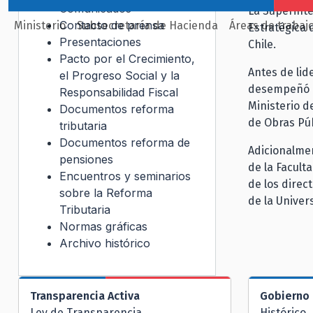
Comunicados
La Superinte
Contacto de prensa
Ministerio
Subsecretaría de Hacienda
Áreas de trabaj
Estratégica 
Presentaciones
Chile.
Pacto por el Crecimiento,
Antes de lid
el Progreso Social y la
desempeñó de
Responsabilidad Fiscal
Ministerio d
Documentos reforma
de Obras Púb
tributaria
Documentos reforma de
Adicionalmen
pensiones
de la Facult
Encuentros y seminarios
de los direc
sobre la Reforma
de la Univer
Tributaria
Normas gráficas
Archivo histórico
Transparencia Activa
Gobierno 
Ley de Transparencia
Histórico