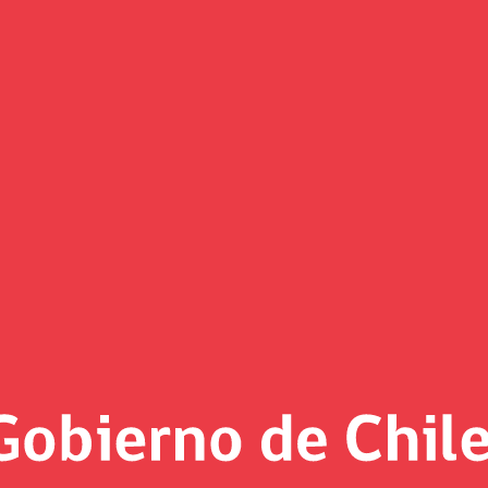
Ministro de Hacienda confirman
e de la República, Sebastián Piñera, y el Ministro de Haciend
ovaron en su cargo a la Superintendenta de Casinos de Juego
uña, por un periodo de 3 años.
 desempeña en el cargo desde febrero de 2017.