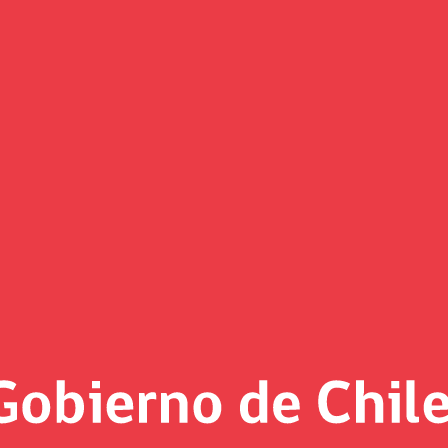
Ministro de Hacienda nombran a
Estado
e de la República, Sebastián Piñera, junto al Ministro de Haci
maron el decreto que designa como directora de Consejo Dire
 a Susana Jiménez.
ez es ingeniero comercial y Magíster en Economía de la Pont
Católica de Chile, y entre marzo de 2018 hasta junio de 2019 