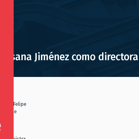
 Susana Jiménez como directora
enda, Felipe
ctivo de
ificia
fue Ministra