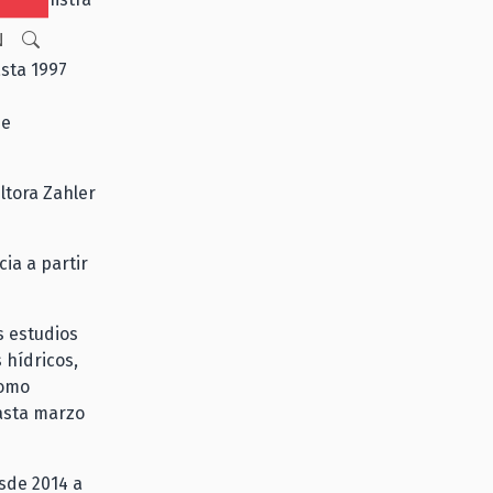
N
sta 1997
de
ltora Zahler
ia a partir
s estudios
 hídricos,
como
asta marzo
sde 2014 a