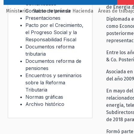
Comunicados
de Energía d
Contacto de prensa
Ministerio
Subsecretaría de Hacienda
Áreas de trabaj
Presentaciones
Diplomada e
Pacto por el Crecimiento,
como Economi
el Progreso Social y la
posteriorme
Responsabilidad Fiscal
representaci
Documentos reforma
Entre los añ
tributaria
& Co. Poste
Documentos reforma de
pensiones
Asociada en 
Encuentros y seminarios
del año 2009
sobre la Reforma
Tributaria
En mayo del 
Normas gráficas
relacionados
Archivo histórico
energía, tel
Subdirectora
de 2018 para
Formó parte 