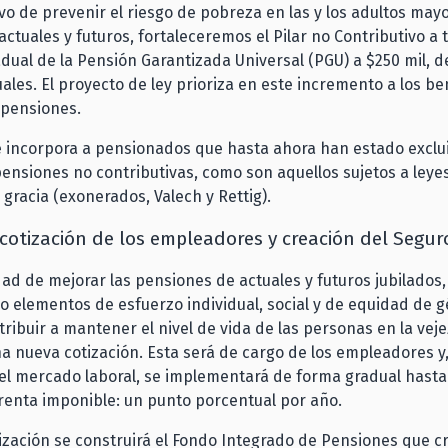
ivo de prevenir el riesgo de pobreza en las y los adultos may
actuales y futuros, fortaleceremos el Pilar no Contributivo a 
ual de la Pensión Garantizada Universal (PGU) a $250 mil, d
uales. El proyecto de ley prioriza en este incremento a los be
pensiones.
e incorpora a pensionados que hasta ahora han estado exclu
ensiones no contributivas, como son aquellos sujetos a leye
 gracia (exonerados, Valech y Rettig).
cotización de los empleadores y creación del Seguro
idad de mejorar las pensiones de actuales y futuros jubilados,
 elementos de esfuerzo individual, social y de equidad de g
ntribuir a mantener el nivel de vida de las personas en la veje
a nueva cotización. Esta será de cargo de los empleadores y
 el mercado laboral, se implementará de forma gradual hast
renta imponible: un punto porcentual por año.
ización se construirá el Fondo Integrado de Pensiones que cr