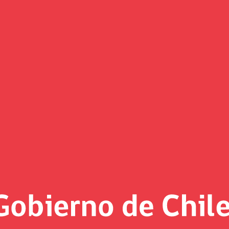
ntó los contenidos del proyecto
a que contempla tres ejes: mejorar el monto de la PGU, la cr
P a través de la reorganización de la industria.