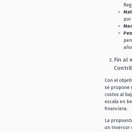
Reg
Mat
por 
Mec
Pen
pen
año
Fin al 
Contri
Con el objeti
se propone u
costos al ba
escala en be
financiera.
La propuesta
un Inversor 