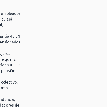
el empleador
lculará
l,
ntía de 0,1
pensionados,
ujeres
me que la
iada UF 15:
a pensión
 colectivo,
antía
ndencia,
idadores del