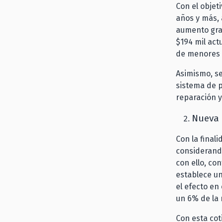
Con el objet
años y más, 
aumento grad
$194 mil act
de menores 
Asimismo, s
sistema de p
reparación y
Nueva 
Con la final
considerando
con ello, co
establece un
el efecto en
un 6% de la 
Con esta cot