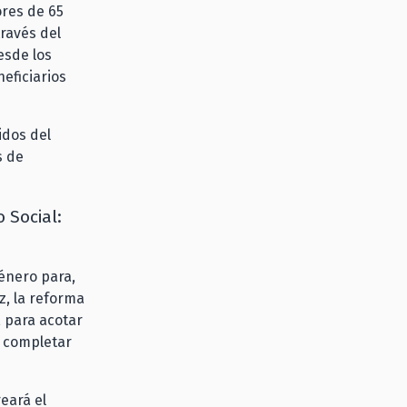
ores de 65
través del
esde los
neficiarios
idos del
s de
 Social:
énero para,
z, la reforma
, para acotar
a completar
eará el