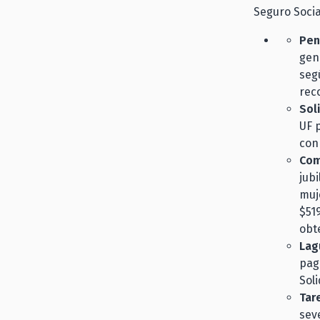
Seguro Social
Pen
gen
seg
rec
Sol
UF 
con
Com
jub
muj
$51
obt
Lag
pag
Soli
Tar
sev