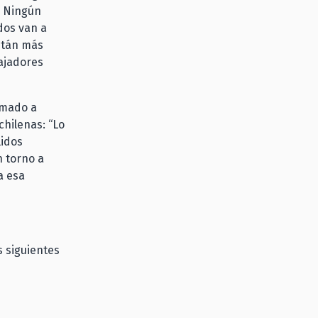
. Ningún
dos van a
stán más
bajadores
lamado a
chilenas: “Lo
lidos
n torno a
a esa
s siguientes