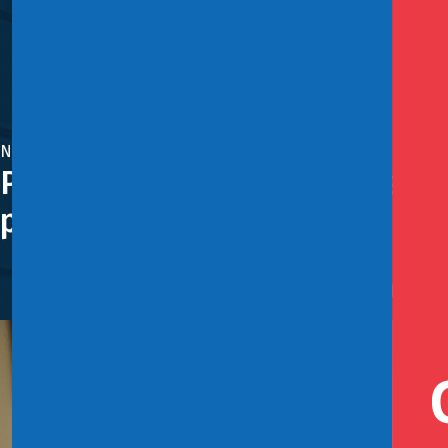
Noviembre 2, 2022
Presidente Gabriel Boric prese
pensiones
En cadena nacional, el mandatario explicó la propuest
cargo de los empleadores, y el fin del modelo de las AF