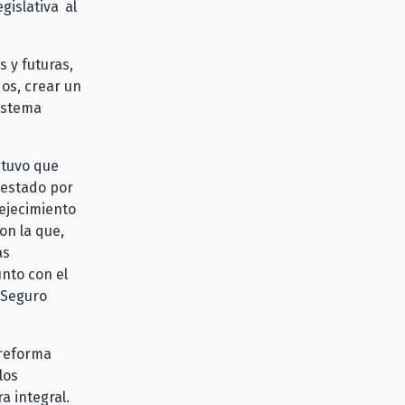
islativa al
 y futuras,
dos, crear un
sistema
ostuvo que
 estado por
vejecimiento
on la que,
as
nto con el
n Seguro
 reforma
los
a integral.