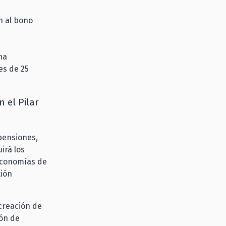
n al bono
na
es de 25
 el Pilar
 pensiones,
irá los
 economías de
tión
creación de
ión de