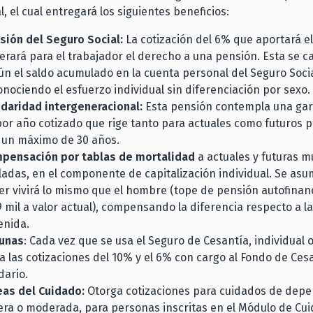
, el cual entregará los siguientes beneficios:
sión del Seguro Social:
La cotización del 6% que aportará 
erará para el trabajador el derecho a una pensión. Esta se ca
ún el saldo acumulado en la cuenta personal del Seguro Socia
onociendo el esfuerzo individual sin diferenciación por sexo.
idaridad intergeneracional:
Esta pensión contempla una gara
por año cotizado que rige tanto para actuales como futuros 
 un máximo de 30 años.
pensación por tablas de mortalidad
a actuales y futuras m
iladas, en el componente de capitalización individual. Se asu
er vivirá lo mismo que el hombre (tope de pensión autofinanc
9 mil a valor actual), compensando la diferencia respecto a l
enida.
unas
: Cada vez que se usa el Seguro de Cesantía, individual o
a las cotizaciones del 10% y el 6% con cargo al Fondo de Ces
dario.
eas del Cuidado:
Otorga cotizaciones para cuidados de depe
era o moderada, para personas inscritas en el Módulo de Cu