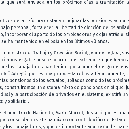
la que será enviada en los próximos días a tramitación leg
jetivos de la reforma destacan mejorar las pensiones actuales
abajo personal, fortalecer la libertad de elección de los afilia
o, incorporar el aporte de los empleadores y dejar atrás el 
se ha mantenido en el país en los últimos 40 años.
 la ministra del Trabajo y Previsión Social, Jeannette Jara, s
ma impostergable busca sacarnos del extremo en que hemos
que los trabajadores han tenido que asumir el riesgo del en
nte”. Agregó que “es una propuesta robusta técnicamente, c
 las pensiones de los actuales jubilados como de las próxim
, construiremos un sistema mixto de pensiones en el que, ju
idual y la participación de privados en el sistema, existirá u
co y solidario”.
 el ministro de Hacienda, Mario Marcel, destacó que es una
que consolida un sistema mixto con contribución del Estado, 
y los trabajadores, y que es importante analizarla de maner