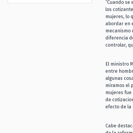
“Cuando se e
los cotizant
mujeres, lo 
abordar en e
mecanismo q
diferencia d
controlar, q
El ministro 
entre hombr
algunas cosa
miramos el p
mujeres fue 
de cotizacio
efecto de la
Cabe destaca
de la refor