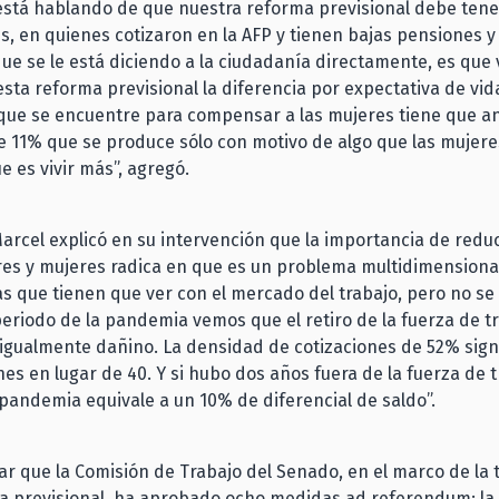
stá hablando de que nuestra reforma previsional debe tener
es, en quienes cotizaron en la AFP y tienen bajas pensiones y
que se le está diciendo a la ciudadanía directamente, es que
sta reforma previsional la diferencia por expectativa de vida
ue se encuentre para compensar a las mujeres tiene que an
e 11% que se produce sólo con motivo de algo que las mujer
ue es vivir más”, agregó.
Marcel explicó en su intervención que la importancia de redu
es y mujeres radica en que es un problema multidimensional
s que tienen que ver con el mercado del trabajo, pero no se 
eriodo de la pandemia vemos que el retiro de la fuerza de tr
igualmente dañino. La densidad de cotizaciones de 52% signi
nes en lugar de 40. Y si hubo dos años fuera de la fuerza de 
 pandemia equivale a un 10% de diferencial de saldo”.
r que la Comisión de Trabajo del Senado, en el marco de la 
ma previsional, ha aprobado ocho medidas ad referendum: la