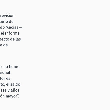
revisión
tario de
aldo Macías—,
 el Informe
ecto de las
te de
er no tiene
vidual
tor es
o, el saldo
eses y años
ión mayor”.