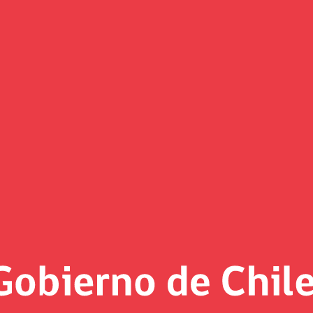
endencia de Pensiones presenta
, el organismo explicó que, respecto a la pensión autofinan