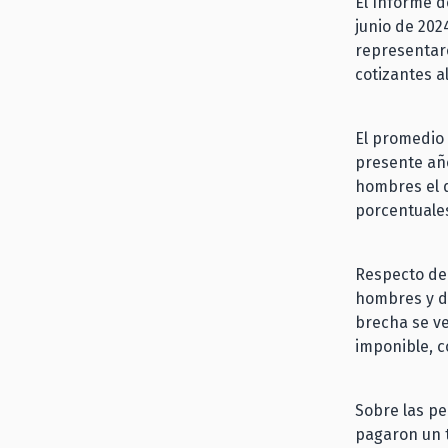
El Informe d
junio de 202
representaro
cotizantes a
El promedio 
presente año
hombres el d
porcentuale
Respecto de 
hombres y de
brecha se v
imponible, 
Sobre las pe
pagaron un t