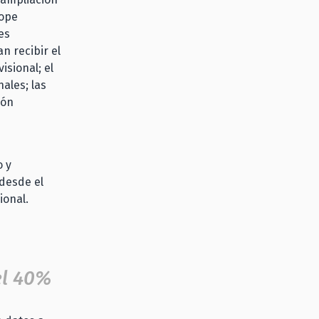
tope
es
n recibir el
isional; el
ales; las
ión
o y
 desde el
ional.
el 40%