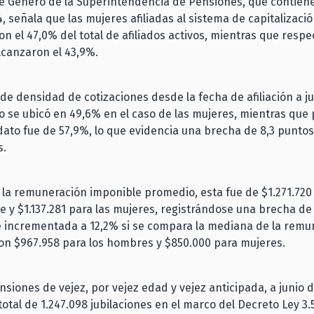
e Género de la Superintendencia de Pensiones, que contien
4, señala que las mujeres afiliadas al sistema de capitalizació
n el 47,0% del total de afiliados activos, mientras que respe
lcanzaron el 43,9%.
de densidad de cotizaciones desde la fecha de afiliación a ju
 se ubicó en 49,6% en el caso de las mujeres, mientras que 
ato fue de 57,9%, lo que evidencia una brecha de 8,3 puntos
s.
la remuneración imponible promedio, esta fue de $1.271.720 
 y $1.137.281 para las mujeres, registrándose una brecha de
e incrementada a 12,2% si se compara la mediana de la remu
con $967.958 para los hombres y $850.000 para mujeres.
nsiones de vejez, por vejez edad y vejez anticipada, a junio d
otal de 1.247.098 jubilaciones en el marco del Decreto Ley 3.