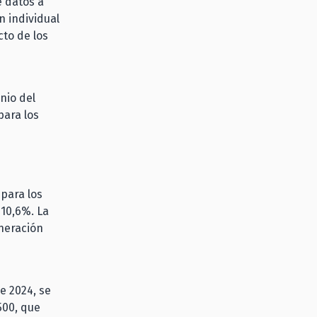
e datos a
n individual
cto de los
nio del
para los
para los
 10,6%. La
neración
e 2024, se
500, que