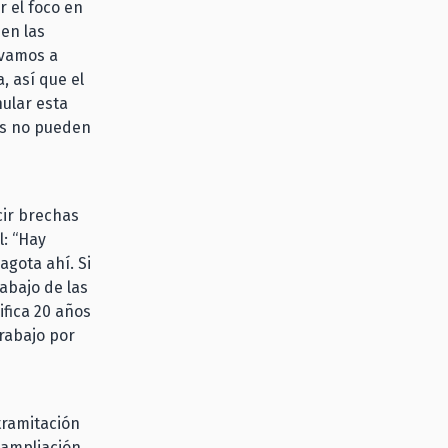
 el foco en
 en las
 vamos a
, así que el
ular esta
es no pueden
cir brechas
: “Hay
agota ahí. Si
abajo de las
fica 20 años
trabajo por
tramitación
 ampliación