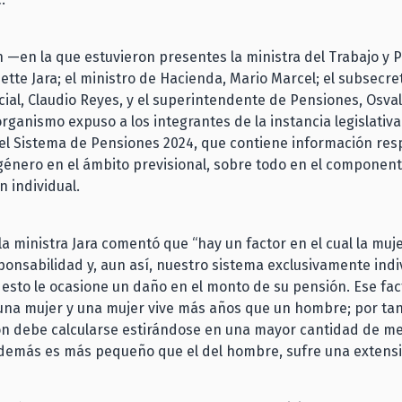
n —en la que estuvieron presentes la ministra del Trabajo y P
nette Jara; el ministro de Hacienda, Mario Marcel; el subsecre
cial, Claudio Reyes, y el superintendente de Pensiones, Osv
organismo expuso a los integrantes de la instancia legislativa
l Sistema de Pensiones 2024, que contiene información resp
énero en el ámbito previsional, sobre todo en el componen
n individual.
 la ministra Jara comentó que “hay un factor en el cual la muj
onsabilidad y, aun así, nuestro sistema exclusivamente indi
esto le ocasione un daño en el monto de su pensión. Ese fac
una mujer y una mujer vive más años que un hombre; por tant
ón debe calcularse estirándose en una mayor cantidad de m
demás es más pequeño que el del hombre, sufre una extens