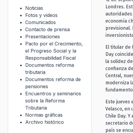
Londres. Est
Noticias
autoridades 
Fotos y videos
economía chi
Comunicados
previsional.
Contacto de prensa
inversionist
Presentaciones
Pacto por el Crecimiento,
El titular d
el Progreso Social y la
Day coincid
Responsabilidad Fiscal
la solidez d
Documentos reforma
confianza de
tributaria
Central, nue
Documentos reforma de
moderniza la
pensiones
fundamentos 
Encuentros y seminarios
sobre la Reforma
Este jueves 
Tributaria
Velasco, en 
Normas gráficas
Chile Day. Y 
Archivo histórico
secretario d
país se encu