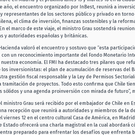
e año, el encuentro organizado por InBest, reunirá a inversi
y representantes de los sectores público y privado en torno 
lena, el clima de inversión, finanzas sostenibles y la reform
 En el marco de este viaje, el ministro Grau sostendrá reunio
as y autoridades españolas y británicas.
e Hacienda valoró el encuentro y sostuvo que “esta participaci
e con un reconocimiento importante del Fondo Monetario Int
e nuestra economía. El FMI ha destacado tres pilares que ref
 los inversionistas: el plan de acumulación de reservas del 
stra gestión fiscal responsable y la Ley de Permisos Sectoria
 tramitación de proyectos. Todo esto confirma que Chile tie
sólidos y una agenda proinversión con mirada de futuro”, m
el ministro Grau será recibido por el embajador de Chile en E
una recepción que reunirá a autoridades y miembros de la d
el viernes 12 en el centro cultural Casa de América, en Madrid,
e Estado ofrecerá una charla magistral en la cual abordará 
entra preparado para enfrentar los desafíos que enfrenta b