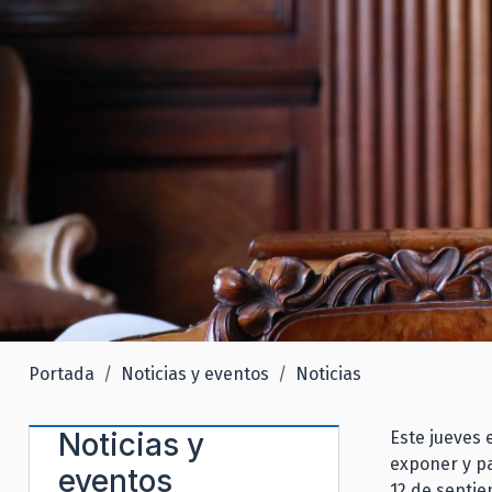
Portada
Noticias y eventos
Noticias
Noticias y
Este jueves 
exponer y pa
eventos
12 de septie