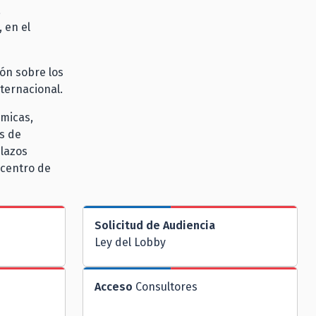
a
 en el
ión sobre los
nternacional.
ómicas,
s de
 lazos
 centro de
Solicitud de Audiencia
Ley del Lobby
Acceso
Consultores