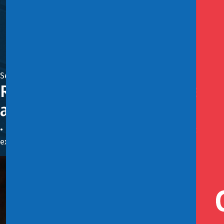
Septiembre 11, 2025
Reuniones con inversionistas, 
al parlamento británico marca
• El ministro Grau ofrecerá una charla magistral y abordar
externo.