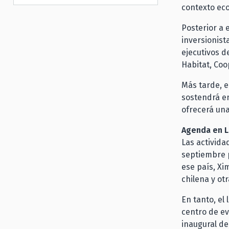
contexto ec
Posterior a 
inversionist
ejecutivos d
Habitat, Coo
Más tarde, e
sostendrá en
ofrecerá una
Agenda en 
Las activida
septiembre p
ese país, Xi
chilena y ot
En tanto, el 
centro de ev
inaugural de