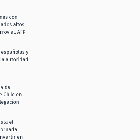
ones con
cados altos
rovial, AFP
 españolas y
 la autoridad
14 de
e Chile en
elegación
sta el
 jornada
nvertir en