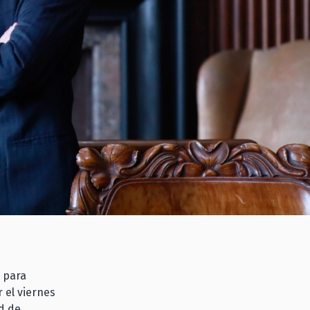
a para
 el viernes
d de