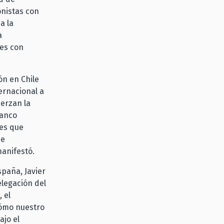
onistas con
a la
a
nes con
ón en Chile
ernacional a
uerzan la
Banco
les que
ne
anifestó.
spaña, Javier
elegación del
 el
cómo nuestro
ajo el