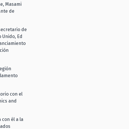
ile, Masami
ante de
secretario de
o Unido, Ed
nanciamiento
ición
Región
arlamento
orio con el
mics and
 con él a la
cados