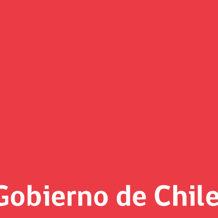
recibimiento de las embajadas d
rán agenda de ministro Grau en
á cómo nuestro país se encuentra preparado para enfrentar 