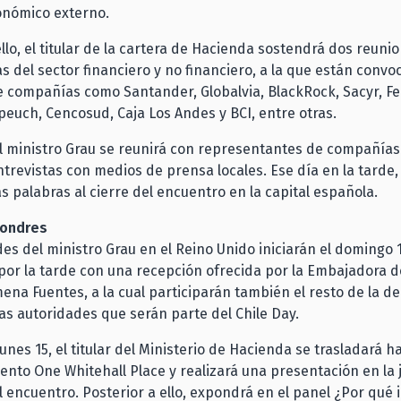
onómico externo.
ello, el titular de la cartera de Hacienda sostendrá dos reuni
as del sector financiero y no financiero, a la que están convo
e compañías como Santander, Globalvia, BlackRock, Sacyr, Fer
peuch, Cencosud, Caja Los Andes y BCI, entre otras.
l ministro Grau se reunirá con representantes de compañías
trevistas con medios de prensa locales. Ese día en la tarde,
s palabras al cierre del encuentro en la capital española.
Londres
des del ministro Grau en el Reino Unido iniciarán el domingo 
or la tarde con una recepción ofrecida por la Embajadora d
mena Fuentes, a la cual participarán también el resto de la d
ras autoridades que serán parte del Chile Day.
lunes 15, el titular del Ministerio de Hacienda se trasladará ha
ento One Whitehall Place y realizará una presentación en la
l encuentro. Posterior a ello, expondrá en el panel ¿Por qué i