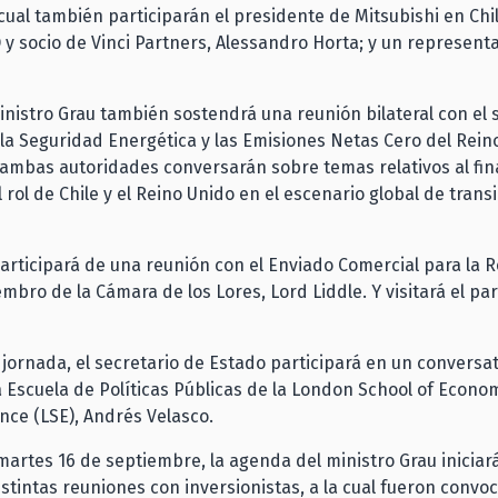
l cual también participarán el presidente de Mitsubishi en Ch
EO y socio de Vinci Partners, Alessandro Horta; y un represent
ministro Grau también sostendrá una reunión bilateral con el 
la Seguridad Energética y las Emisiones Netas Cero del Rein
í, ambas autoridades conversarán sobre temas relativos al fi
l rol de Chile y el Reino Unido en el escenario global de trans
articipará de una reunión con el Enviado Comercial para la 
mbro de la Cámara de los Lores, Lord Liddle. Y visitará el p
a jornada, el secretario de Estado participará en un conversat
 Escuela de Políticas Públicas de la London School of Econo
ience (LSE), Andrés Velasco.
 martes 16 de septiembre, la agenda del ministro Grau iniciará
stintas reuniones con inversionistas, a la cual fueron convo