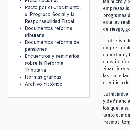
Presentaciones
las micro y
Pacto por el Crecimiento,
empresas las
el Progreso Social y la
programas de
Responsabilidad Fiscal
esta ley rea
Documentos reforma
de riesgo, g
tributaria
El objetivo 
Documentos reforma de
empresariale
pensiones
cobertura y 
Encuentros y seminarios
constituirán
sobre la Reforma
Financiera S.
Tributaria
las sociedad
Normas gráficas
crediticio 
Archivo histórico
La iniciativ
y de financi
los que, a s
tanto el mon
mismas, teng