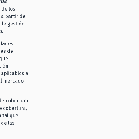
anas
 de los
a partir de
 de gestión
o.
idades
mas de
 que
ción
s aplicables a
 al mercado
 de cobertura
e cobertura,
 tal que
 de las