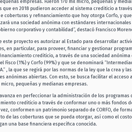
 pequeñas empresas. Fueron 170 mil micro, pequeñas y medi
 que en 2018 pudieron acceder al sistema crediticio a través
 coberturas y refinanciamiento que hoy otorga Corfo, y que 
lizará una sociedad anónima con estándares internacionales
obierno corporativo y contabilidad”, destacó Francisco Moren
de este proyecto es autorizar al Estado para desarrollar activ
s, en particular, para proveer, financiar y gestionar progra
financiamiento crediticio, a través de una sociedad anónima
 el Fisco (1%) y Corfo (99%) y que se denominará “Intermedia
A.” , la que se regirá por las normas de la ley que la crea y la
es anónimas abiertas. Con esto, se busca facilitar el acceso
de micro, pequeñas y medianas empresas.
a avanza en perfeccionar la administración de los programas
amiento crediticio a través de conformar uno o más fondos d
u vez, conformen un patrimonio separado de CORFO, de forma
to de las coberturas que se pueda otorgar, así como el costo
an una base financiera específica conocida.