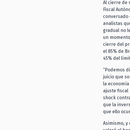
Al cierre de
Fiscal Autón
conversado c
analistas qu
gradual no l
un momento c
cierre del p
el 85% de Br
45% del lími
“Podemos dis
juicio que s
la economía 
ajuste fisca
shock contra
que la inver
que ello ocur
Asimismo, y 