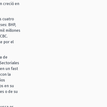
n creció en
s cuatro
ses: BHP,
mil millones
 CBC.
e por el
ia de
Sectoriales
en un fast
 con la
ios
os en su
es o de su
busca es