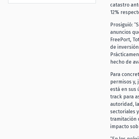
catastro ant
12% respecto
Prosiguió: “
anuncios qu
FreePort, To
de inversión
Prácticament
hecho de ava
Para concret
permisos y, 
está en sus 
track para a
autoridad, l
sectoriales 
tramitación 
impacto sob
“En los pró