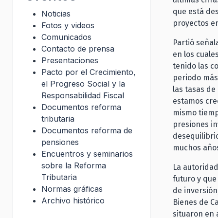
que está des
Noticias
proyectos en
Fotos y videos
Comunicados
Partió señal
Contacto de prensa
en los cuale
Presentaciones
tenido las c
Pacto por el Crecimiento,
periodo más 
el Progreso Social y la
las tasas de
Responsabilidad Fiscal
estamos crec
Documentos reforma
mismo tiemp
tributaria
presiones in
Documentos reforma de
desequilibri
pensiones
muchos año
Encuentros y seminarios
sobre la Reforma
La autoridad
Tributaria
futuro y que
Normas gráficas
de inversión,
Archivo histórico
Bienes de Ca
situaron en 