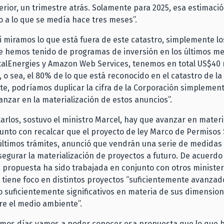
erior, un trimestre atrás. Solamente para 2025, esa estimació
 a lo que se medía hace tres meses”.
Si miramos lo que está fuera de este catastro, simplemente lo
e hemos tenido de programas de inversión en los últimos me
talEnergies y Amazon Web Services, tenemos en total US$40 
, o sea, el 80% de lo que está reconocido en el catastro de la
e, podríamos duplicar la cifra de la Corporación simplement
nzar en la materialización de estos anuncios”.
arlos, sostuvo el ministro Marcel, hay que avanzar en mater
junto con recalcar que el proyecto de ley Marco de Permisos 
últimos trámites, anunció que vendrán una serie de medidas 
segurar la materialización de proyectos a futuro. De acuerdo
a propuesta ha sido trabajada en conjunto con otros minister
y tiene foco en distintos proyectos “suficientemente avanzad
o suficientemente significativos en materia de sus dimension
re el medio ambiente”.
ximos días vamos a poder conocer esa propuesta que lo que 