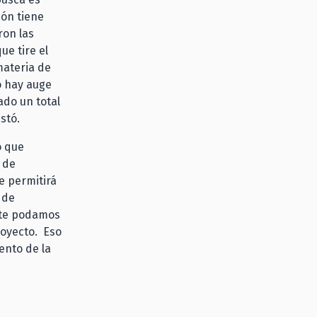
ión tiene
ron las
ue tire el
materia de
o hay auge
ado un total
estó.
o que
n de
e permitirá
 de
nte podamos
royecto. Eso
ento de la