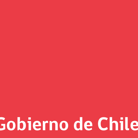
: Ministro Marcel anuncia fast 
e crecimiento de nuestra economía. El año pasado fueron las
lo que hemos estado haciendo en materia de reformas”.