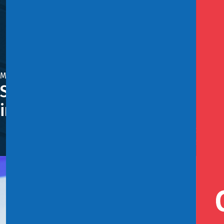
Mayo 15, 2025
Semana de la Construcción 2025
inversión
Ministro Marcel: “La inversión tiene que ser el motor d
inversión la que tire el carro y por eso es importante 