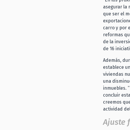
asegurar la 
que ser el m
exportacione
carro y por
reformas que
de la invers
de 16 inicia
Además, dura
establece un
viviendas nu
una disminuc
inmuebles. 
concluir est
creemos que 
actividad de
Ajuste 