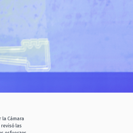
r la Cámara
revisó las
tos esfuerzos