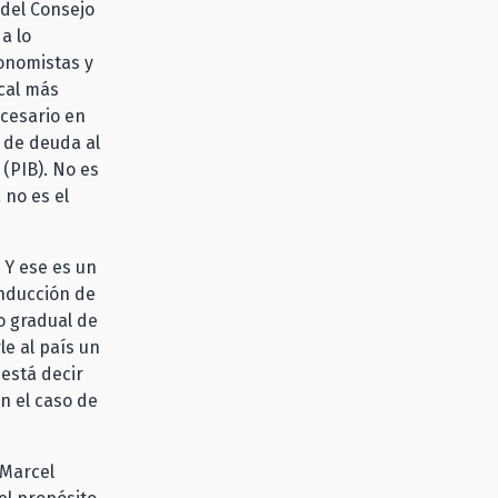
 del Consejo
a lo
conomistas y
scal más
cesario en
 de deuda al
 (PIB). No es
 no es el
 Y ese es un
onducción de
o gradual de
e al país un
está decir
n el caso de
 Marcel