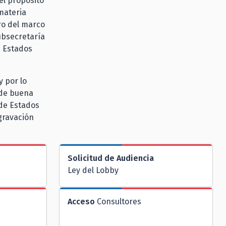
el propósito
materia
ro del marco
ubsecretaría
e Estados
 por lo
 de buena
 de Estados
gravación
Solicitud de Audiencia
Ley del Lobby
Acceso
Consultores