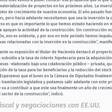
materialización de proyectos en los próximos años. La invers
otor de crecimiento de nuestra economía. El año pasado fue
s, pero hacia adelante necesitamos que sea la inversión la q
 eso es que es importante lo que hemos estado haciendo en 
 apoyan la actividad de la construcción. Sin construcción n
ión, eso es evidente, y por eso en este periodo hemos impuls
tivas relacionadas con la inversión en la construcción”, manif
nte su exposición el titular de Hacienda destacó el proyect
 subsidio a la tasa de interés hipotecaria para la adquisició
evas -elaborado bajo una colaboración público – privada, qu
ión de la tasa para los beneficiarios y la reducción del stock
“Esperamos que el lunes en la Cámara de Diputados finalme
a tramitación legislativa y podamos salir adelante con este p
va a contribuir a que este sea finalmente un año de crecimi
l sector de la construcción”, indicó.
fiscal y negociaciones con EE.UU.