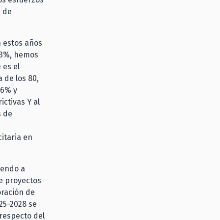
n de
n estos años
l 3%, hemos
 es el
 de los 80,
,6% y
ctivas Y al
s de
citaria en
iendo a
de proyectos
poración de
025-2028 se
respecto del