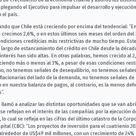
plegando el Ejecutivo para impulsar el desarrollo y ejecució
 el país.
ando que Chile está creciendo por encima del tendencial: “E
s crecimos 2,6%, o en estos últimos seis meses del orden de
ondiciones crediticias más restrictivas de mucho tiempo. Este
largo de estancamiento del crédito en Chile desde la década
 interés han sido altas. En otras palabras, hemos crecido al 2
iendo más o menos al 3%, a pesar de esas condiciones restri
o, no tenemos señales de desequilibrio, no tenemos señale
flacionarias del lado de la demanda, no tenemos señales de
o en nuestra balanza de pagos, al contrario, es la menos defi
s”.
 llamó a analizar las distintas oportunidades que se van abr
 se reflejan en el interés de las compañías por la ejecución 
 lo cual se refleja en las cifras del último catastro de la Cor
pital (CBC): “Los proyectos de inversión para el cuatrienio 2
alrededor de US$49 mil millones, con un crecimiento de 24% 