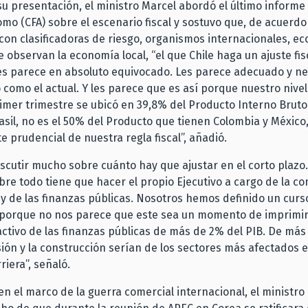
 su presentación, el ministro Marcel abordó el último informe
omo (CFA) sobre el escenario fiscal y sostuvo que, de acuerdo 
on clasificadoras de riesgo, organismos internacionales, e
e observan la economía local, “el que Chile haga un ajuste fi
es parece en absoluto equivocado. Les parece adecuado y ne
omo el actual. Y les parece que es así porque nuestro nivel
rimer trimestre se ubicó en 39,8% del Producto Interno Bruto
asil, no es el 50% del Producto que tienen Colombia y México,
te prudencial de nuestra regla fiscal”, añadió.
cutir mucho sobre cuánto hay que ajustar en el corto plazo.
obre todo tiene que hacer el propio Ejecutivo a cargo de la c
y de las finanzas públicas. Nosotros hemos definido un curs
l porque no nos parece que este sea un momento de imprimirl
ctivo de las finanzas públicas de más de 2% del PIB. De más 
sión y la construcción serían de los sectores más afectados e
riera”, señaló.
en el marco de la guerra comercial internacional, el ministro