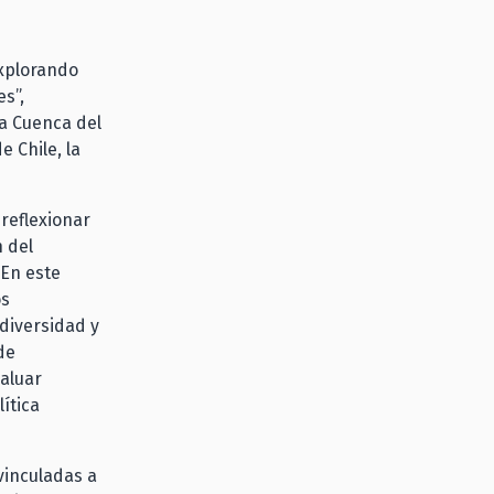
Explorando
s”,
la Cuenca del
e Chile, la
 reflexionar
 del
 En este
os
diversidad y
de
valuar
ítica
 vinculadas a