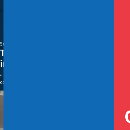
Septiembre 9, 2025
Talleres de capital natural en 
incorporación del enfoque en p
• La instancia, donde participaron representantes del Comit
contribución al fortalecimiento de la política pública.