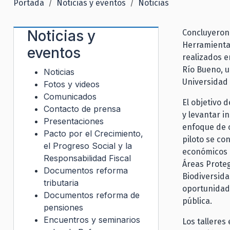
Portada
Noticias y eventos
Noticias
Noticias y
Concluyeron 
Herramienta
eventos
realizados e
Río Bueno, un
Noticias
Universidad 
Fotos y videos
Comunicados
El objetivo 
Contacto de prensa
y levantar i
Presentaciones
enfoque de c
Pacto por el Crecimiento,
piloto se co
el Progreso Social y la
económicos c
Responsabilidad Fiscal
Áreas Prote
Documentos reforma
Biodiversida
tributaria
oportunidade
Documentos reforma de
pública.
pensiones
Encuentros y seminarios
Los talleres