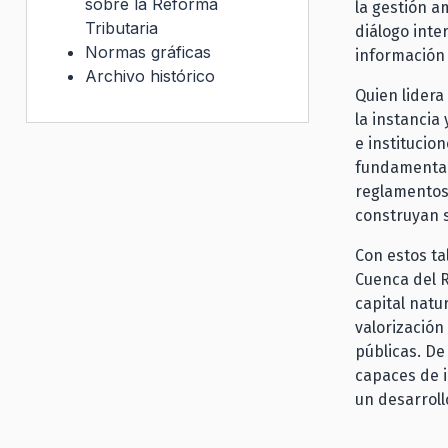
sobre la Reforma
la gestión am
Tributaria
diálogo inte
Normas gráficas
información 
Archivo histórico
Quien lidera
la instancia
e institucio
fundamental
reglamentos 
construyan s
Con estos ta
Cuenca del 
capital natu
valorización
públicas. De
capaces de i
un desarroll