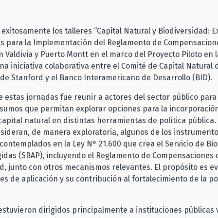
exitosamente los talleres “Capital Natural y Biodiversidad: 
s para la Implementación del Reglamento de Compensacione
n Valdivia y Puerto Montt en el marco del Proyecto Piloto en 
a iniciativa colaborativa entre el Comité de Capital Natural d
de Stanford y el Banco Interamericano de Desarrollo (BID).
de estas jornadas fue reunir a actores del sector público para
nsumos que permitan explorar opciones para la incorporación
apital natural en distintas herramientas de política pública.
nsideran, de manera exploratoria, algunos de los instrument
ontemplados en la Ley N° 21.600 que crea el Servicio de Bio
gidas (SBAP), incluyendo el Reglamento de Compensaciones 
d, junto con otros mecanismos relevantes. El propósito es e
s de aplicación y su contribución al fortalecimiento de la pol
 estuvieron dirigidos principalmente a instituciones públicas