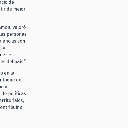
acio de
rtir de mejor
ramon, valoró
 las personas
riencias son
s y
que se
s del país.”
o en la
enfoque de
ón y
 de políticas
rritoriales,
ontribuir a