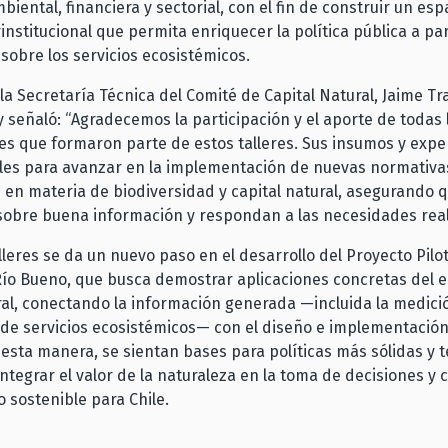
biental, financiera y sectorial, con el fin de construir un esp
rinstitucional que permita enriquecer la política pública a pa
sobre los servicios ecosistémicos.
 la Secretaría Técnica del Comité de Capital Natural, Jaime T
 y señaló: “Agradecemos la participación y el aporte de todas
nes que formaron parte de estos talleres. Sus insumos y expe
es para avanzar en la implementación de nuevas normativa
en materia de biodiversidad y capital natural, asegurando 
obre buena información y respondan a las necesidades reale
lleres se da un nuevo paso en el desarrollo del Proyecto Pilot
Río Bueno, que busca demostrar aplicaciones concretas del 
ral, conectando la información generada —incluida la medici
 de servicios ecosistémicos— con el diseño e implementación
 esta manera, se sientan bases para políticas más sólidas y te
ntegrar el valor de la naturaleza en la toma de decisiones y c
o sostenible para Chile.