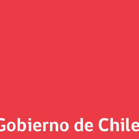
Valdivia y Puerto Montt levanta
olíticas públicas
é de Capital Natural, la Universidad de Stanford y el BID, b