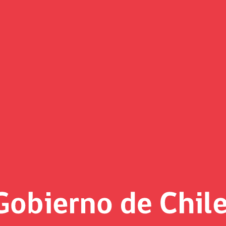
(Imagen)
 al día