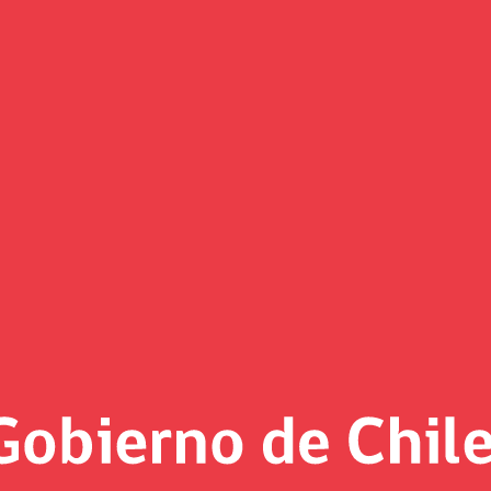
(Imagen)
 al día