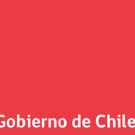
(Imagen)
 al día
23