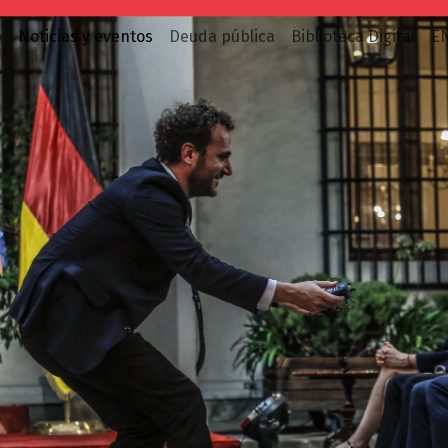
o
Noticias y eventos
Deuda pública
Biblioteca Digital
E