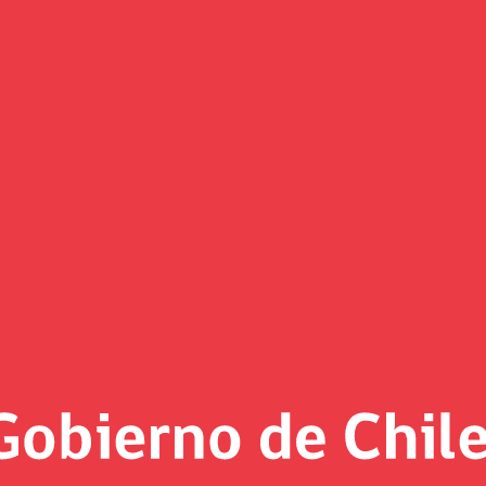
(Imagen)
 al día