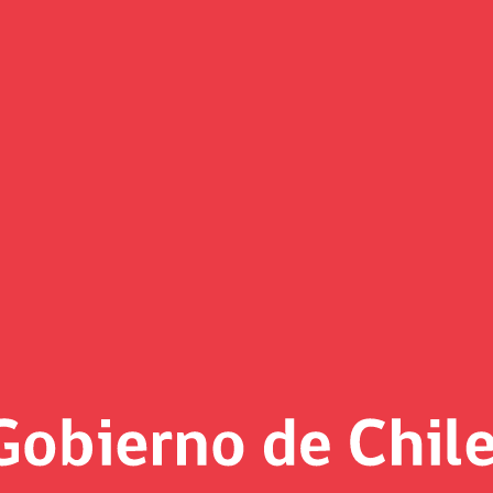
(Imagen)
 al día