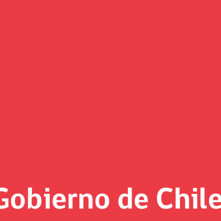
(Imagen)
 al día