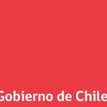
(Imagen)
 al día