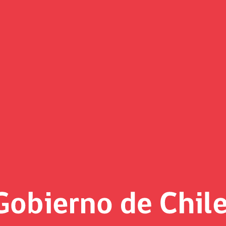
(Imagen)
 al día