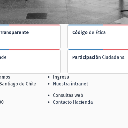
Transparente
Código
de Ética
nde
Participación
Ciudadana
jamos
Ingresa
 Santiago de Chile
Nuestra intranet
Consultas web
00
Contacto Hacienda