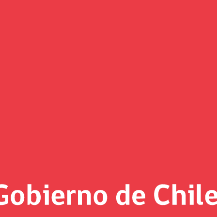
(Imagen)
 al día
 2022