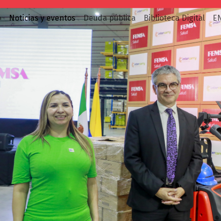
o
Noticias y eventos
Deuda pública
Biblioteca Digital
E