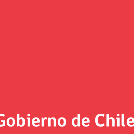
(Imagen)
 al día