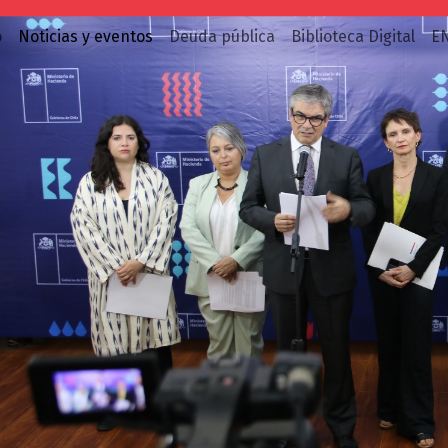
o
Noticias y eventos
Deuda pública
Biblioteca Digital
E